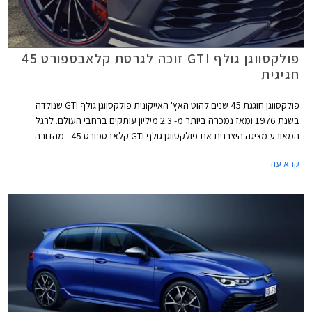
פולקסווגן גולף GTI זוכה לגרסת קלאבספורט 45
חגיגית
פולקסווגן חוגגת 45 שנים להוט האץ' האייקונית פולקסווגן גולף GTI שנולדה
בשנת 1976 ומאז נמכרה ביותר מ- 2.3 מיליון עותקים ברחבי העולם. לרגל
המאורע מציגה היצרנית את פולקסווגן גולף GTI קלאבספורט 45 - מהדורה
חגיגית המצוידת בחבילת עיצוב הכוללת חישוקי 19 אינץ' עם מסגרת בצבע
קרא עוד
אדום, ספוילר אחורי מוגדל, מראות בצבע שחור מבריק, ומדבקות מעוצבות
בתחתית הדלתות.