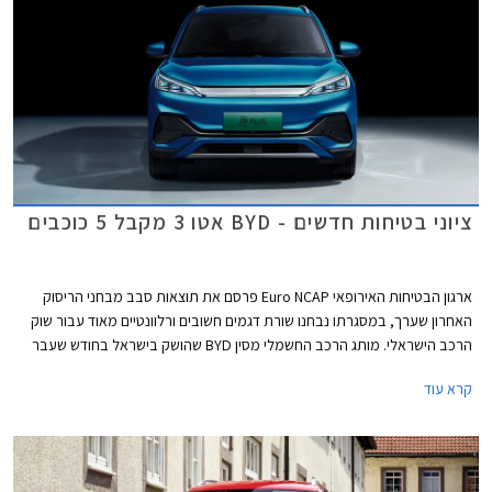
ציוני בטיחות חדשים - BYD אטו 3 מקבל 5 כוכבים
ארגון הבטיחות האירופאי Euro NCAP פרסם את תוצאות סבב מבחני הריסוק
האחרון שערך, במסגרתו נבחנו שורת דגמים חשובים ורלוונטיים מאוד עבור שוק
הרכב הישראלי. מותג הרכב החשמלי מסין BYD שהושק בישראל בחודש שעבר
שלח את BYD אטו 3 כנציג ראשון למותג במבחני הריסוק האירופאיים וזה הצליח
קרא עוד
לגרוף ציון מרבי של 5 כוכבים יחד עם ב.מ.וו X1, מאזדה CX-60, מרצדס EQE,
סיאט איביזה וסיאט ארונה הוותיקות, ופולקסווגן גולף שעברה מקצה שיפורים קל.