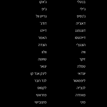
בנטלי
ג'אקו
ג'ילי
ג'יפ
ג'נסיס
גרייט וול
דאצ'יה
דודג'
דונגפנג
דייהו
דייהטסו
האמר
הונגצ'י
הונדה
וויה
וולוו
זיקר
טויוטה
טסלה
יגואר
יונדאי
לינק אנד קו
ליפמוטור
לנד רובר
לנצ'יה
לקסוס
מאזדה
מזראטי
מיני
מיצובישי