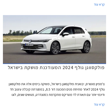
DCC, ותוספות אבזור נוחות ובטיחות. מחירה של פולקסווגן גולף GTI התייקר ב-
קרא עוד
45,000 ₪ ביחס לדגם היוצא ועומד כעת על 299,900 ₪.
פולקסווגן גולף 2024 המעודכנת מושקת בישראל
צ'מפיון מוטורס, יבואנית פולקסווגן בישראל, משיקה בימים אלה את פולקסווגן
גולף 2024 לאחר מתיחת פנים המכונה דור 8.5, במסגרתה קיבלה עיצוב חד
ודינמי יותר עם תאורת לד מטריקס מתקדמת כסטנדרט, פגושים שונים, לוגו
מואר, וחישוקים בעיצוב חדש. בתא הנוסעים הותקן מסך מרכזי חדש בגודל 12.9
קרא עוד
אינץ' עם ממשק נוח יותר לתפעול ואפשרויות התאמה אישית. בנוסף עודכן היצע