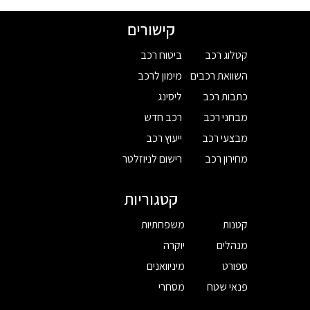
קישורים
קטלוג רכב
ביטוח רכב
השוואת רכבים
מימון לרכב
כתבות רכב
ליסינג
מבחני רכב
רכב חדש
מבצעי רכב
ייעוץ רכב
מחירון רכב
רישום לניוזלטר
קטגוריות
קטנות
משפחתיות
מנהלים
יוקרה
ספורט
מיניוואנים
פנאי שטח
מסחרי