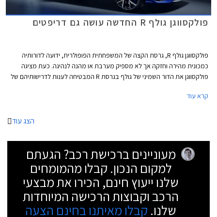
פולקסווגן גולף R החדשה עושה גם דריפטים
פולקסווגן גולף R, גרסת הקצה של המשפחתית הפופולרית, ידועה לדורותיה
כמכונית מהירה וחזקה אך לא מספיק מערבת או מהנה לנהיגה. כעת מציגה
פולקסווגן את הדור השמיני של גולף בגרסת R המבטיחה לענות לדרישותיהם של
חובבי הנהיגה, ובאופן מפתיע גם לאלה שרוצים להשתובב עם משחקי זנב.
קרא עוד
הצג עוד
מעוניינים ברכישת רכב? הגעתם
למקום הנכון. קבלו מהמומחים
שלנו ייעוץ חינם, הכירו את מבצעי
הרכב וקבוצות הרכישה המיוחדות
שלנו.
קבלו מאיתנו בחינם הצעה