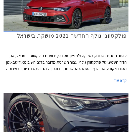
פולקסווגן גולף החדשה 2021 מושקת בישראל
לאחר המתנה ארוכה, משיקה צ'מפיון מוטורס, יבואנית פולקסווגן בישראל, את
הדור השמיני של פולקסווגן גולף. עבור היצרנית מדובר בדגם חשוב מאוד שבאופן
מסורתי קובע את הרף בסגמנט המשפחתיות והפך לדגם הנמכר ביותר באירופה
עם מעל 35 מיליון מסירות בעולם מאז השקת הדור הראשון. הדור השמיני של
קרא עוד
פולקסווגן שומר על אותו מתכון מוצלח אך מותאם לזמננו וכולל תא נוסעים חדשני
בעיצוב נקי, ריבוי פקדי מגע, מסך מגע מרכזי איכותי, בורר הילוכים אלקטרוני,
ומערכות בטיחות אקטיביות מתקדמות המאפשרות נהיגה חצי-אוטונומית.