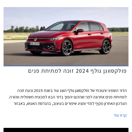
המנועים הכוללים מערכת מיילד הייבריד במתח 48V. המחיר התייקר
משמעותית ביחס לדגם הקודם ועומד על החל מ- 169,900 ₪.
פולקסווגן גולף 2024 זוכה למתיחת פנים
הדור השמיני והנוכחי של פולקסווגן גולף הוצג עוד בשנת 2019 וכעת זוכה
למתיחת פנים אחרונה לפני שהדגם יהפוך בדור הבא למכונית חשמלית טהורה.
העדכון האחרון מקיף למדי ומציג שיפורים בעיצוב, בהנדסת האנוש, באבזור
וביחידות ההנעה. פולקסווגן גולף GTI הספורטיבית אמנם מתחזקת אך גם
קרא עוד
מוותרת על תיבת ההילוכים הידנית עקב תקנות זיהום האוויר המחמירות בתקן
יורו 7, עניין שוודאי מאכזב את חובבי הנהיגה.