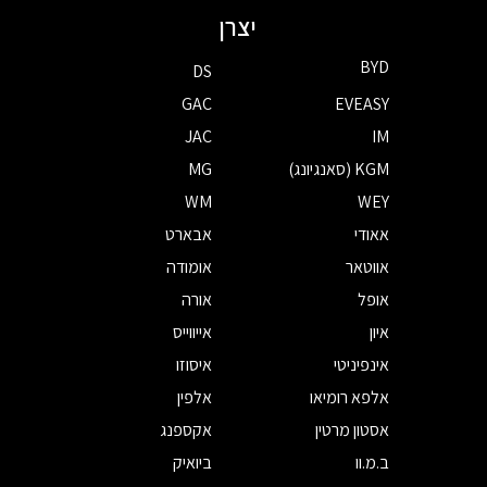
יצרן
BYD
DS
GAC
EVEASY
JAC
IM
KGM (סאנגיונג)
MG
WM
WEY
אאודי
אבארט
אווטאר
אומודה
אופל
אורה
איון
אייווייס
אינפיניטי
איסוזו
אלפא רומיאו
אלפין
אסטון מרטין
אקספנג
ב.מ.וו
ביואיק