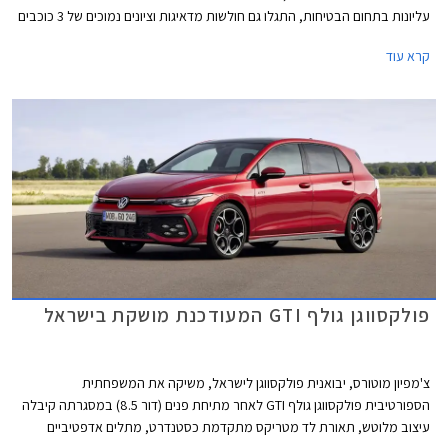
עליונות בתחום הבטיחות, התגלו גם חולשות מדאיגות וציונים נמוכים של 3 כוכבים
מתוך 5 בדגמי דונגפנג בוקס ופולקסווגן טי-קרוס הותיק שהתייצב למבחן חוזר על
קרא עוד
מנת לבדוק את רמת בטיחותו בסטנדרטים של היום.
פולקסווגן גולף GTI המעודכנת מושקת בישראל
צ'מפיון מוטורס, יבואנית פולקסווגן לישראל, משיקה את המשפחתית
הספורטיבית פולקסווגן גולף GTI לאחר מתיחת פנים (דור 8.5) במסגרתה קיבלה
עיצוב מלוטש, תאורת לד מטריקס מתקדמת כסטנדרט, מתלים אדפטיביים