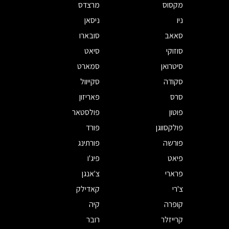
מקסוס
מרצדס
ניו
ניסאן
סאאב
סובארו
סוזוקי
סיאט
סיטרואן
סמארט
סקודה
סקייוול
סרס
פאריזון
פוטון
פולסטאר
פולקסווגן
פורד
פורשה
פורתינג
פיאט
פיג'ו
פרארי
צ'אנגן
צ'רי
קאדילק
קופרה
קיה
קרייזלר
רובר