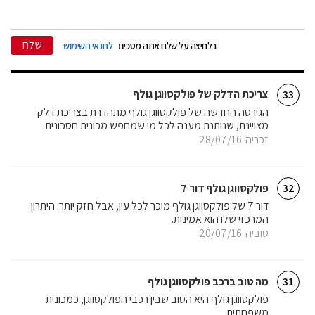
שלח
בלחיצה על שלח אתה מסכים
לתנאי השימוש
צריכת הדלק של פולקסווגן גולף
33
הגירסה החדשה של פולקסווגן גולף מתהדרת בצריכת דלק
מצויינת, שנותנת מענה לכל מי שמחפש מכונית חסכונית.
זכריה
28/07/16
פולקסווגן גולף דור 7
32
דור 7 של פולקסווגן גולף מוכר לכל עין, אבל חזק יותר. היתרון
המרכזי שלו הוא אמינות.
טוביה
20/07/16
מה טוב ברכב פולקסווגן גולף
31
פולקסווגן גולף היא הטוב שבין רכבי הפולקסווגן, כמכונית
משפחתית.