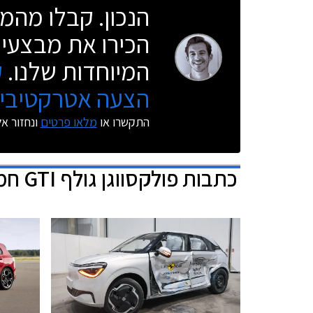
הנכון. קבלו מהמו
הכירו את מבצעי 
המיוחדות שלנו.
ק
הצעה אטרקטיבית
התקשרו או
מלאו פרטים
ונחזור א
כתבות
פולקסווגן גולף GTI חמש דלתות