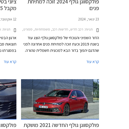
פולקסווגן גולף 2024 זוכה למתיחת
פנים
מקבל 5 כוכבים
23 ינואר, 2024
12 אוקטובר, 2022
תגיות:
תגיות:
רכב חדש, חדשות רכב, משפחתיות, ספורט, פולקסווגן, פולקסווגן גולף GTI 2021-2024, פולקסווגן גולף 2021-2024, פולקסווגן גולף 2024-2026פולקסו
חדשות רכ
הדור השמיני והנוכחי של פולקסווגן גולף הוצג עוד
בשנת 2019 וכעת זוכה למתיחת פנים אחרונה לפני
תוצאות סבב
שהדגם יהפוך בדור הבא למכונית חשמלית טהורה.
במסגרתו נב
העדכון האחרון מקיף למדי ומציג שיפורים בעיצוב,
מאוד עבור 
קרא עוד
קרא עוד
בהנדסת האנוש, באבזור וביחידות ההנעה. פולקסווגן
גולף GTI הספורטיבית אמנם מתחזקת אך גם
מוותרת על תיבת ההילוכים הידנית עקב תקנות
זיהום האוויר המחמירות בתקן יורו 7, עניין שוודאי
מאכזב את חובבי הנהיגה.
EQE, סי
גולף שעברה
פולקסווגן גולף החדשה 2021 מושקת