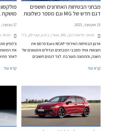
מבחני הבטיחות האחרונים חושפים
דגם חדש של MG וגם מספר כשלונות
מושקת ב
והצלחות
15 אוקטובר, 2025
17 נובמבר, 2024
תגיות:
חדשות רכב, MG, אאודי, ב.מ.וו, קאדילק, צ'רי, קופרה, דונגפנג, מאזדה, הונגצ'י, פולקסווגן, סקודה, פולקסווגן גולף 2024-2026, קאדילק אופטיק 2025-2026, צ'רי טיגו 7 פרו 2025-2026, צ'רי טיגו 8 פרו 2024-2026, דונגפנג בוקס 2024-2026, פולקסווגן ID.4 2022-2024, סקודה אוקטביה 2024-2026פולקסווגן טי קרוס 2024-2026
תגיות:
ר
ארגון הבטיחות האירופי Euro NCAP פרסם את
צ'מפיון מוט
תוצאות אחד מסבבי המבחנים הגדולים והמגוונים של
השנה, והתמונה מעורבת. לצד דגמים חשובים
שהוכיחו עליונות בתחום הבטיחות, התגלו גם חולשות
עיצוב מלו
קרא עוד
קרא עוד
מדאיגות וציונים נמוכים של 3 כוכבים מתוך 5 בדגמי
דונגפנג בוקס ופולקסווגן טי-קרוס הותיק שהתייצב
למבחן חוזר על מנת לבדוק את רמת בטיחותו
בסטנדרטים של היום.
על 299,900 ₪.