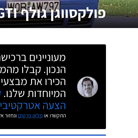
פולקסווגן גולף GTI חמש דלתות
מעוניינים ברכי
הנכון. קבלו מהמו
הכירו את מבצעי 
המיוחדות שלנו.
ק
הצעה אטרקטיבית
התקשרו או
מלאו פרטים
ונחזור א