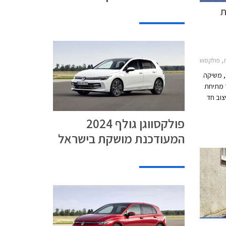
כנת
2021-2024, פולקסווגן גולף 2024-2026מחירון רכב
, משיקה
וגן גולף 2024 לאחר מתיחת
ה עיצוב חד
ת
פולקסווגן גולף 2024
ים
כזי חדש
המעודכנת מושקת בישראל
עול
צע
במתח
ם הקודם