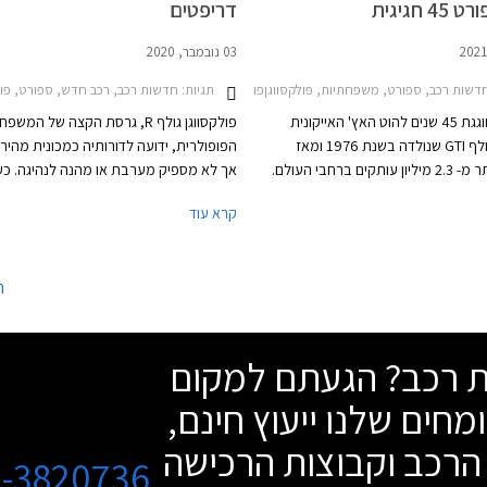
 חגיגית
דריפטים
03 נובמבר, 2020
2017-2021מחירון רכב
דשות רכב, ספורט, משפחתיות, פולקסווגןפולקסווגן גולף GTI חמש דלתות 2017-2021
תגיות:
חדשות רכב, רכב חדש, ספורט, פולקסווגןפולקסו
פולקסווגן חוגגת 45 שנים להוט האץ' האייקונית
פולקסווגן גולף R, גרסת הקצה של המש
פולקסווגן גולף GTI שנולדה בשנת 1976 ומאז
הפופולרית, ידועה לדורותיה כמכונית מהיר
נמכרה ביותר מ- 2.3 מיליון עותקים ברחבי העולם.
אך לא מספיק מערבת או מהנה לנהיגה. כע
ע מציגה היצרנית את פולקסווגן גולף
קרא עוד
GTI קלאבספורט 45 - מהדורה חגיגית המצוידת
המבטיחה לענות לדרישותיהם של חובבי הנ
בחבילת עיצוב הכוללת חישוקי 19 אינץ' עם מסגרת
ובאופן מפתיע גם לאלה שרוצים להשתובב 
 ספוילר אחורי מוגדל, מראות בצבע
משחקי זנב.
ה
ק, ומדבקות מעוצבות בתחתית הדלתות.
שת רכב? הגעתם למקום
מחים שלנו ייעוץ חינם,
הרכב וקבוצות הרכישה
3-3820736