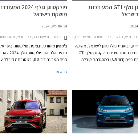
פולקסווגן גולף GTI המעודכנת
פולקסווגן גולף 2024 המעוד
ישראל
מושקת בישראל
14 אוגוסט, 2024
תגיות:
כב חדש, חדשות רכב, ספורט, משפחתיות, פולקסווגן, פולקסווגן גולף GTI 2021-2024, פולקסווגן גולף GTI 2024-2026מחירון רכב
חדשות רכב, רכב חדש, משפחתיות, פולקסווגן, פולקסווגן גולף 
ורס, יבואנית פולקסווגן לישראל, משיקה
צ'מפיון מוטורס, יבואנית פולקסווגן בישראל
את המשפחתית הספורטיבית פולקסווגן גולף GTI
בימים אלה את פולקסו
לאחר מתיחת פנים (דור 8.5) במסגרתה קיבלה
פנים המכונה דור 8.5, במסגרתה קיבל
טש, תאורת לד מטריקס מתקדמת
ודינמי יותר עם תאורת לד מטריקס מתקדמ
קרא עוד
כסטנדרט, מתלים אדפטיביים DCC, ותוספות אבזור
כסטנדרט, פגושים שונים, לוגו מואר, וחישוק
נוחות ובטיחות. מחירה של פולקסווגן גולף GTI
בעיצוב חדש. בתא הנוסעים הותקן מסך מר
התייקר ב- 45,000 ₪ ביחס לדגם היוצא ועומד כעת
בגודל 12.9 אינץ' עם ממשק נוח יותר לתפ
ואפשרויות התאמה אישית. בנוסף עודכן הי
המנועים הכוללים מערכת מיילד הייבריד 
48V. המחיר התייקר משמעותית ביחס לדג
ועומד על החל מ- 169,900 ₪.