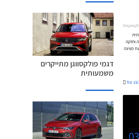
וגן גולף 5 דלתות 2017-2021
פחתית
ה וחזקה
ת מציגה
פולקסווגן את הדור השמיני של גולף בגרסת R
דגמי פולקסווגן מתייקרים
היגה,
עם
משמעותית
צג עוד
0