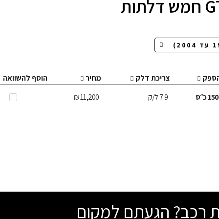
ספק
צריכת דלק
מחיר
הוסף להשוואה
150
כ״ס
7.9
ל/ק
11,200 ₪
שת רכב? הגעתם למקום