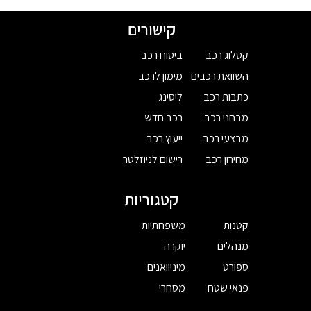
קישורים
קטלוג רכב
ביטוח רכב
השוואת רכבים
מימון לרכב
כתבות רכב
ליסינג
מבחני רכב
רכב חדש
מבצעי רכב
ייעוץ רכב
מחירון רכב
רישום לניוזלטר
קטגוריות
קטנות
משפחתיות
מנהלים
יוקרה
ספורט
מיניוואנים
פנאי שטח
מסחרי