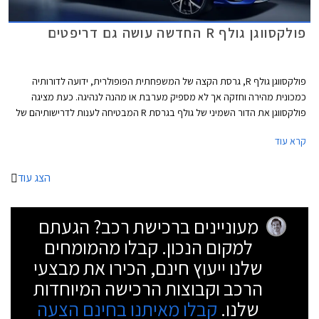
פולקסווגן גולף R החדשה עושה גם דריפטים
פולקסווגן גולף R, גרסת הקצה של המשפחתית הפופולרית, ידועה לדורותיה
כמכונית מהירה וחזקה אך לא מספיק מערבת או מהנה לנהיגה. כעת מציגה
פולקסווגן את הדור השמיני של גולף בגרסת R המבטיחה לענות לדרישותיהם של
חובבי הנהיגה, ובאופן מפתיע גם לאלה שרוצים להשתובב עם משחקי זנב.
קרא עוד
הצג עוד
מעוניינים ברכישת רכב? הגעתם
למקום הנכון. קבלו מהמומחים
שלנו ייעוץ חינם, הכירו את מבצעי
הרכב וקבוצות הרכישה המיוחדות
שלנו.
קבלו מאיתנו בחינם הצעה