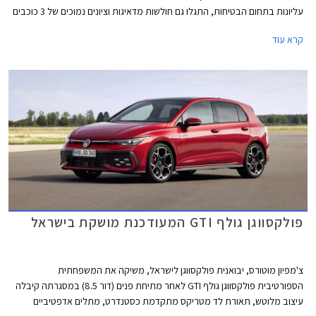
עליונות בתחום הבטיחות, התגלו גם חולשות מדאיגות וציונים נמוכים של 3 כוכבים
מתוך 5 בדגמי דונגפנג בוקס ופולקסווגן טי-קרוס הותיק שהתייצב למבחן חוזר על
קרא עוד
מנת לבדוק את רמת בטיחותו בסטנדרטים של היום.
פולקסווגן גולף GTI המעודכנת מושקת בישראל
צ'מפיון מוטורס, יבואנית פולקסווגן לישראל, משיקה את המשפחתית
הספורטיבית פולקסווגן גולף GTI לאחר מתיחת פנים (דור 8.5) במסגרתה קיבלה
עיצוב מלוטש, תאורת לד מטריקס מתקדמת כסטנדרט, מתלים אדפטיביים