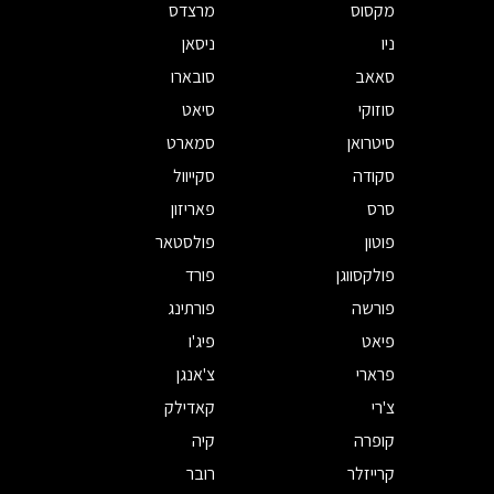
מקסוס
מרצדס
ניו
ניסאן
סאאב
סובארו
סוזוקי
סיאט
סיטרואן
סמארט
סקודה
סקייוול
סרס
פאריזון
פוטון
פולסטאר
פולקסווגן
פורד
פורשה
פורתינג
פיאט
פיג'ו
פרארי
צ'אנגן
צ'רי
קאדילק
קופרה
קיה
קרייזלר
רובר