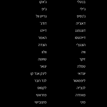
בנטלי
ג'אקו
ג'ילי
ג'יפ
ג'נסיס
גרייט וול
דאצ'יה
דודג'
דונגפנג
דייהו
דייהטסו
האמר
הונגצ'י
הונדה
וויה
וולוו
זיקר
טויוטה
טסלה
יגואר
יונדאי
לינק אנד קו
ליפמוטור
לנד רובר
לנצ'יה
לקסוס
מאזדה
מזראטי
מיני
מיצובישי