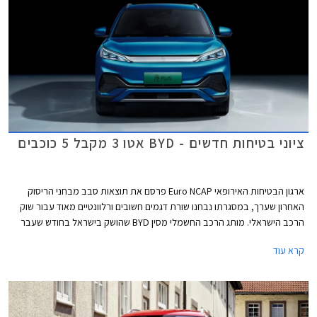
ציוני בטיחות חדשים - BYD אטו 3 מקבל 5 כוכבים
ארגון הבטיחות האירופאי Euro NCAP פרסם את תוצאות סבב מבחני הריסוק
האחרון שערך, במסגרתו נבחנו שורת דגמים חשובים ורלוונטיים מאוד עבור שוק
הרכב הישראלי. מותג הרכב החשמלי מסין BYD שהושק בישראל בחודש שעבר
שלח את BYD אטו 3 כנציג ראשון למותג במבחני הריסוק האירופאיים וזה הצליח
קרא עוד
לגרוף ציון מרבי של 5 כוכבים יחד עם ב.מ.וו X1, מאזדה CX-60, מרצדס EQE,
סיאט איביזה וסיאט ארונה הוותיקות, ופולקסווגן גולף שעברה מקצה שיפורים קל.