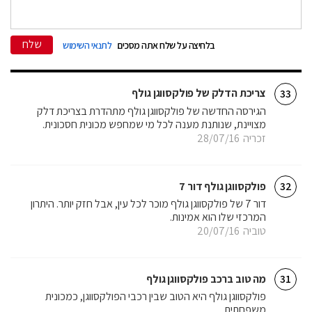
שלח
בלחיצה על שלח אתה מסכים
לתנאי השימוש
צריכת הדלק של פולקסווגן גולף
33
הגירסה החדשה של פולקסווגן גולף מתהדרת בצריכת דלק
מצויינת, שנותנת מענה לכל מי שמחפש מכונית חסכונית.
זכריה
28/07/16
פולקסווגן גולף דור 7
32
דור 7 של פולקסווגן גולף מוכר לכל עין, אבל חזק יותר. היתרון
המרכזי שלו הוא אמינות.
טוביה
20/07/16
מה טוב ברכב פולקסווגן גולף
31
פולקסווגן גולף היא הטוב שבין רכבי הפולקסווגן, כמכונית
משפחתית.