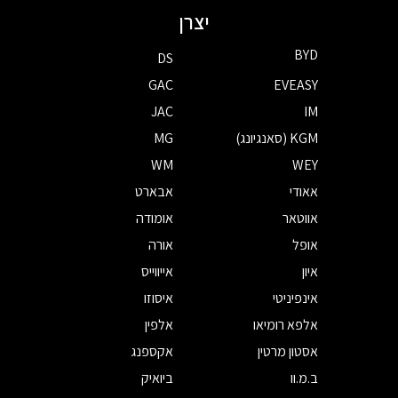
יצרן
BYD
DS
GAC
EVEASY
JAC
IM
KGM (סאנגיונג)
MG
WM
WEY
אאודי
אבארט
אווטאר
אומודה
אופל
אורה
איון
אייווייס
אינפיניטי
איסוזו
אלפא רומיאו
אלפין
אסטון מרטין
אקספנג
ב.מ.וו
ביואיק