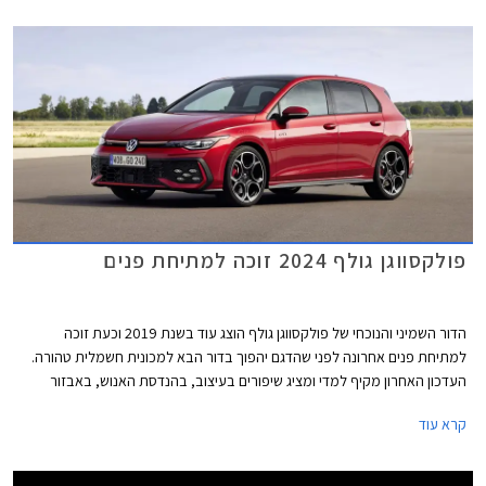
המנועים הכוללים מערכת מיילד הייבריד במתח 48V. המחיר התייקר
משמעותית ביחס לדגם הקודם ועומד על החל מ- 169,900 ₪.
פולקסווגן גולף 2024 זוכה למתיחת פנים
הדור השמיני והנוכחי של פולקסווגן גולף הוצג עוד בשנת 2019 וכעת זוכה
למתיחת פנים אחרונה לפני שהדגם יהפוך בדור הבא למכונית חשמלית טהורה.
העדכון האחרון מקיף למדי ומציג שיפורים בעיצוב, בהנדסת האנוש, באבזור
וביחידות ההנעה. פולקסווגן גולף GTI הספורטיבית אמנם מתחזקת אך גם
קרא עוד
מוותרת על תיבת ההילוכים הידנית עקב תקנות זיהום האוויר המחמירות בתקן
יורו 7, עניין שוודאי מאכזב את חובבי הנהיגה.