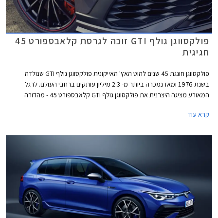
פולקסווגן גולף GTI זוכה לגרסת קלאבספורט 45
חגיגית
פולקסווגן חוגגת 45 שנים להוט האץ' האייקונית פולקסווגן גולף GTI שנולדה
בשנת 1976 ומאז נמכרה ביותר מ- 2.3 מיליון עותקים ברחבי העולם. לרגל
המאורע מציגה היצרנית את פולקסווגן גולף GTI קלאבספורט 45 - מהדורה
חגיגית המצוידת בחבילת עיצוב הכוללת חישוקי 19 אינץ' עם מסגרת בצבע
קרא עוד
אדום, ספוילר אחורי מוגדל, מראות בצבע שחור מבריק, ומדבקות מעוצבות
בתחתית הדלתות.