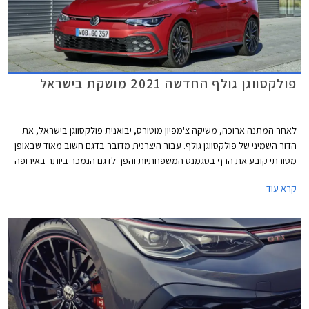
פולקסווגן גולף החדשה 2021 מושקת בישראל
לאחר המתנה ארוכה, משיקה צ'מפיון מוטורס, יבואנית פולקסווגן בישראל, את
הדור השמיני של פולקסווגן גולף. עבור היצרנית מדובר בדגם חשוב מאוד שבאופן
מסורתי קובע את הרף בסגמנט המשפחתיות והפך לדגם הנמכר ביותר באירופה
עם מעל 35 מיליון מסירות בעולם מאז השקת הדור הראשון. הדור השמיני של
קרא עוד
פולקסווגן שומר על אותו מתכון מוצלח אך מותאם לזמננו וכולל תא נוסעים חדשני
בעיצוב נקי, ריבוי פקדי מגע, מסך מגע מרכזי איכותי, בורר הילוכים אלקטרוני,
ומערכות בטיחות אקטיביות מתקדמות המאפשרות נהיגה חצי-אוטונומית.