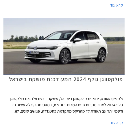
DCC, ותוספות אבזור נוחות ובטיחות. מחירה של פולקסווגן גולף GTI התייקר ב-
קרא עוד
45,000 ₪ ביחס לדגם היוצא ועומד כעת על 299,900 ₪.
פולקסווגן גולף 2024 המעודכנת מושקת בישראל
צ'מפיון מוטורס, יבואנית פולקסווגן בישראל, משיקה בימים אלה את פולקסווגן
גולף 2024 לאחר מתיחת פנים המכונה דור 8.5, במסגרתה קיבלה עיצוב חד
ודינמי יותר עם תאורת לד מטריקס מתקדמת כסטנדרט, פגושים שונים, לוגו
מואר, וחישוקים בעיצוב חדש. בתא הנוסעים הותקן מסך מרכזי חדש בגודל 12.9
קרא עוד
אינץ' עם ממשק נוח יותר לתפעול ואפשרויות התאמה אישית. בנוסף עודכן היצע