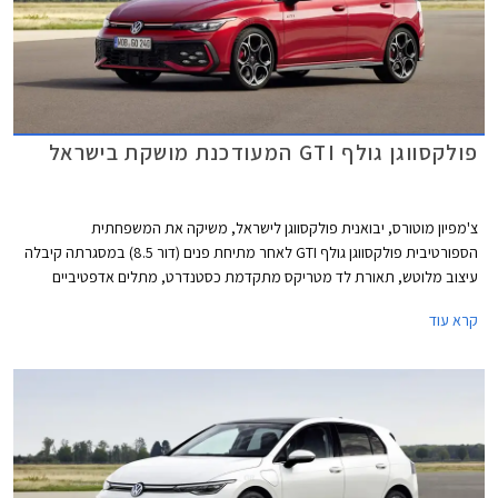
פולקסווגן גולף GTI המעודכנת מושקת בישראל
צ'מפיון מוטורס, יבואנית פולקסווגן לישראל, משיקה את המשפחתית
הספורטיבית פולקסווגן גולף GTI לאחר מתיחת פנים (דור 8.5) במסגרתה קיבלה
עיצוב מלוטש, תאורת לד מטריקס מתקדמת כסטנדרט, מתלים אדפטיביים
DCC, ותוספות אבזור נוחות ובטיחות. מחירה של פולקסווגן גולף GTI התייקר ב-
קרא עוד
45,000 ₪ ביחס לדגם היוצא ועומד כעת על 299,900 ₪.