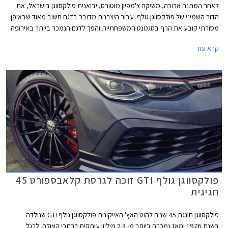
לאחר המתנה ארוכה, משיקה צ'מפיון מוטורס, יבואנית פולקסווגן בישראל, את
הדור השמיני של פולקסווגן גולף. עבור היצרנית מדובר בדגם חשוב מאוד שבאופן
מסורתי קובע את הרף בסגמנט המשפחתיות והפך לדגם הנמכר ביותר באירופה
עם מעל 35 מיליון מסירות בעולם מאז השקת הדור הראשון. הדור השמיני של
קרא עוד
פולקסווגן שומר על אותו מתכון מוצלח אך מותאם לזמננו וכולל תא נוסעים חדשני
בעיצוב נקי, ריבוי פקדי מגע, מסך מגע מרכזי איכותי, בורר הילוכים אלקטרוני,
ומערכות בטיחות אקטיביות מתקדמות המאפשרות נהיגה חצי-אוטונומית.
פולקסווגן גולף GTI זוכה לגרסת קלאבספורט 45
חגיגית
פולקסווגן חוגגת 45 שנים להוט האץ' האייקונית פולקסווגן גולף GTI שנולדה
בשנת 1976 ומאז נמכרה ביותר מ- 2.3 מיליון עותקים ברחבי העולם. לרגל