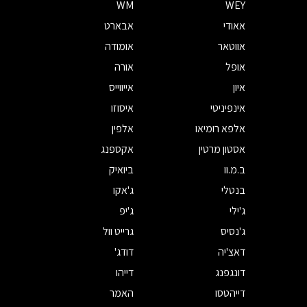
WM
WEY
אאודי
אבארט
אווטאר
אומודה
אופל
אורה
איון
אייווייס
אינפיניטי
איסוזו
אלפא רומיאו
אלפין
אסטון מרטין
אקספנג
ב.מ.וו
ביואיק
בנטלי
ג'אקו
ג'ילי
ג'יפ
ג'נסיס
גרייט וול
דאצ'יה
דודג'
דונגפנג
דייהו
דייהטסו
האמר