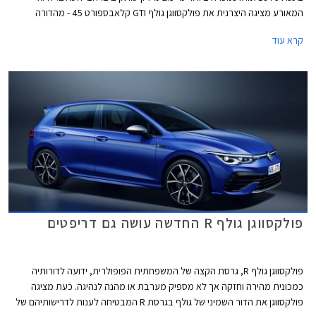
המאורע מציגה היצרנית את פולקסווגן גולף GTI קלאבספורט 45 - מהדורה
חגיגית המצוידת בחבילת עיצוב הכוללת חישוקי 19 אינץ' עם מסגרת בצבע
קרא עוד
אדום, ספוילר אחורי מוגדל, מראות בצבע שחור מבריק, ומדבקות מעוצבות
בתחתית הדלתות.
פולקסווגן גולף R החדשה עושה גם דריפטים
פולקסווגן גולף R, גרסת הקצה של המשפחתית הפופולרית, ידועה לדורותיה
כמכונית מהירה וחזקה אך לא מספיק מערבת או מהנה לנהיגה. כעת מציגה
פולקסווגן את הדור השמיני של גולף בגרסת R המבטיחה לענות לדרישותיהם של