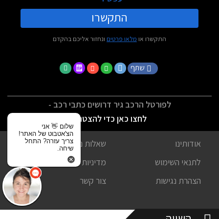
התקשרו
התקשרו או
מלאו פרטים
ונחזור אליכם בהקדם
שתף
לפורטל הרכב גיר דרושים כתבי רכב -
לחצו כאן כדי להצטרף
שלום 👋 אני
הצ'אטבוט של האתר!
צריך עזרה? התחל
אודותינו
שאלות נפוצות
שיחה.
לתנאי השימוש
מדיניות פרטיות
הצהרת נגישות
צור קשר
השווה