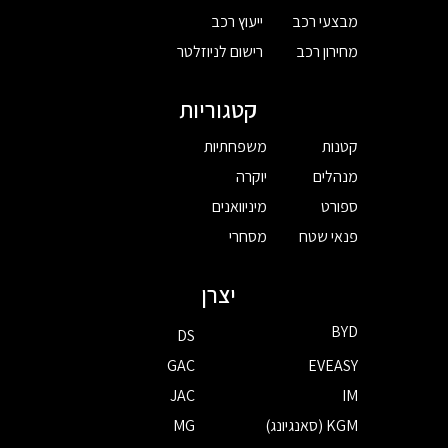
מבצעי רכב
ייעוץ רכב
מחירון רכב
רישום לניוזלטר
קטגוריות
קטנות
משפחתיות
מנהלים
יוקרה
ספורט
מיניוואנים
פנאי שטח
מסחרי
יצרן
BYD
DS
GAC
EVEASY
JAC
IM
KGM (סאנגיונג)
MG