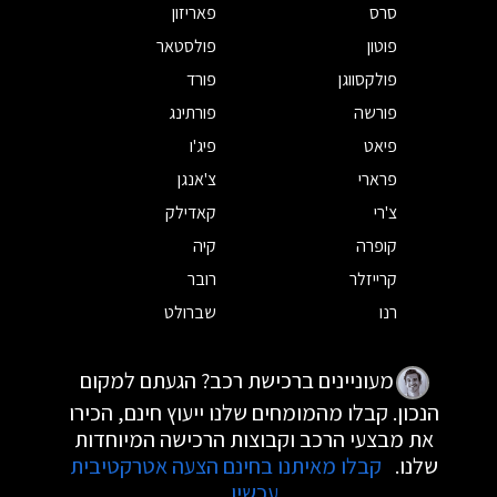
סרס
פאריזון
פוטון
פולסטאר
פולקסווגן
פורד
פורשה
פורתינג
פיאט
פיג'ו
פרארי
צ'אנגן
צ'רי
קאדילק
קופרה
קיה
קרייזלר
רובר
רנו
שברולט
מעוניינים ברכישת רכב? הגעתם למקום
הנכון. קבלו מהמומחים שלנו ייעוץ חינם, הכירו
את מבצעי הרכב וקבוצות הרכישה המיוחדות
שלנו.
קבלו מאיתנו בחינם הצעה אטרקטיבית
עכשיו