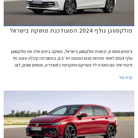
פולקסווגן גולף 2024 המעודכנת מושקת בישראל
צ'מפיון מוטורס, יבואנית פולקסווגן בישראל, משיקה בימים אלה את פולקסווגן
גולף 2024 לאחר מתיחת פנים המכונה דור 8.5, במסגרתה קיבלה עיצוב חד
ודינמי יותר עם תאורת לד מטריקס מתקדמת כסטנדרט, פגושים שונים, לוגו
מואר, וחישוקים בעיצוב חדש. בתא הנוסעים הותקן מסך מרכזי חדש בגודל 12.9
קרא עוד
אינץ' עם ממשק נוח יותר לתפעול ואפשרויות התאמה אישית. בנוסף עודכן היצע
המנועים הכוללים מערכת מיילד הייבריד במתח 48V. המחיר התייקר
משמעותית ביחס לדגם הקודם ועומד על החל מ- 169,900 ₪.