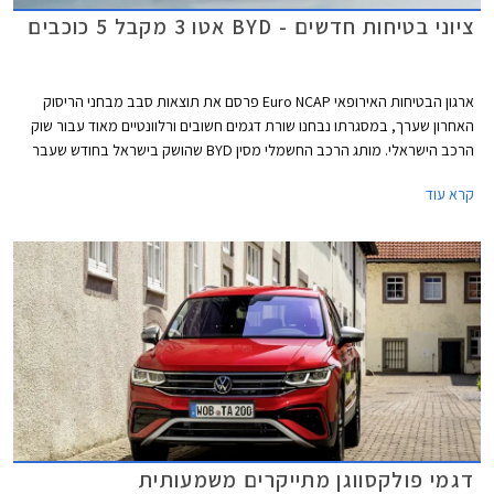
ציוני בטיחות חדשים - BYD אטו 3 מקבל 5 כוכבים
ארגון הבטיחות האירופאי Euro NCAP פרסם את תוצאות סבב מבחני הריסוק
האחרון שערך, במסגרתו נבחנו שורת דגמים חשובים ורלוונטיים מאוד עבור שוק
הרכב הישראלי. מותג הרכב החשמלי מסין BYD שהושק בישראל בחודש שעבר
שלח את BYD אטו 3 כנציג ראשון למותג במבחני הריסוק האירופאיים וזה הצליח
קרא עוד
לגרוף ציון מרבי של 5 כוכבים יחד עם ב.מ.וו X1, מאזדה CX-60, מרצדס EQE,
סיאט איביזה וסיאט ארונה הוותיקות, ופולקסווגן גולף שעברה מקצה שיפורים קל.
דגמי פולקסווגן מתייקרים משמעותית