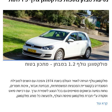
פולקסווגן גולף 1.2 במבחן - מתכון בטוח
פולקסווגן גולף הגיחה לאוויר העולם בשנת 1974 והפכה עם השנים למובילת
הסטנדרט בקטגוריית המכוניות המשפחתיות, מבחינת אבזור, איכות חומרים,
נוחות נסיעה ובשווקים מסויימים גם בכל הנוגע לשמירת ערך. עם רכישת סיאט
וסקודה ע"י חברת פולקסווגן טיפסה הגולף, ולמעשה כל מותג פולקסווגן,
למעלה בסולם היוקרה, והיום כבר שכיח למצוא אותה באותו מבחן השוואתי
קרא עוד
עם רכבים דוגמת מרצדס A קלאס או ב.מ.וו סדרה 1.