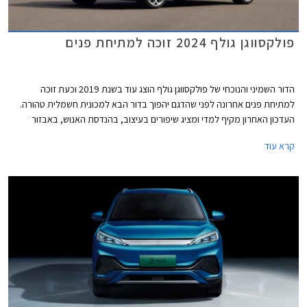
פולקסווגן גולף 2024 זוכה למתיחת פנים
הדור השמיני והנוכחי של פולקסווגן גולף הוצג עוד בשנת 2019 וכעת זוכה
למתיחת פנים אחרונה לפני שהדגם יהפוך בדור הבא למכונית חשמלית טהורה.
העדכון האחרון מקיף למדי ומציג שיפורים בעיצוב, בהנדסת האנוש, באבזור
וביחידות ההנעה. פולקסווגן גולף GTI הספורטיבית אמנם מתחזקת אך גם
קרא עוד
מוותרת על תיבת ההילוכים הידנית עקב תקנות זיהום האוויר המחמירות בתקן
יורו 7, עניין שוודאי מאכזב את חובבי הנהיגה.