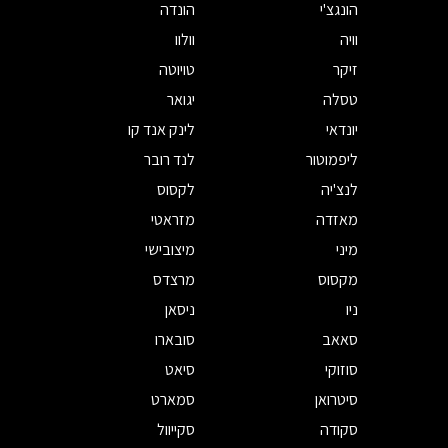
הונגצ'י
הונדה
וויה
וולוו
זיקר
טויוטה
טסלה
יגואר
יונדאי
לינק אנד קו
ליפמוטור
לנד רובר
לנצ'יה
לקסוס
מאזדה
מזראטי
מיני
מיצובישי
מקסוס
מרצדס
ניו
ניסאן
סאאב
סובארו
סוזוקי
סיאט
סיטרואן
סמארט
סקודה
סקייוול