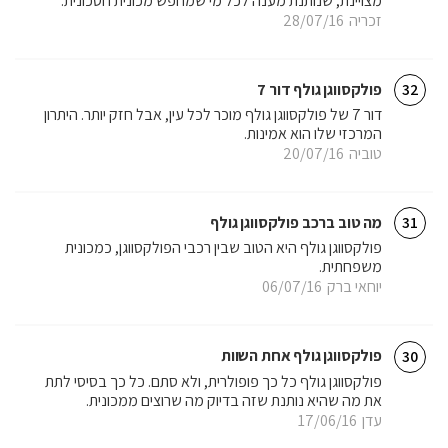
מצויינת, שנותנת מענה לכל מי שמחפש מכונית חסכונית.
זכריה
28/07/16
פולקסווגן גולף דור 7
32
דור 7 של פולקסווגן גולף מוכר לכל עין, אבל חזק יותר. היתרון
המרכזי שלו הוא אמינות.
טוביה
20/07/16
מה טוב ברכב פולקסווגן גולף
31
פולקסווגן גולף היא הטוב שבין רכבי הפולקסווגן, כמכונית
משפחתית.
יוחאי ברק
06/07/16
פולקסווגן גולף אחת השוות
30
פולקסווגן גולף כל כך פופולרית, ולא סתם. כל כך בסיסי לתת
את מה שהיא נותנת שזה בדיוק מה שרוצים ממכונית.
עדן
17/06/16