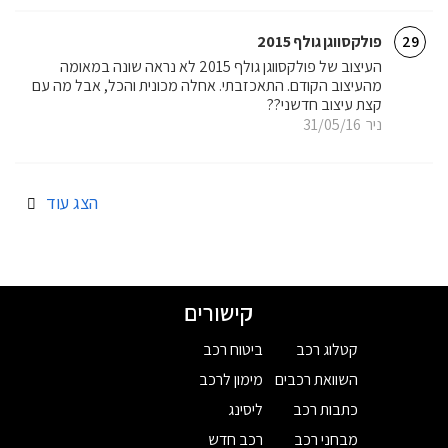
פולקסווגן גולף 2015
29
העיצוב של פולקסווגן גולף 2015 לא נראה שונה במאומה
מהעיצוב הקודם. התאכזבתי. אחלה מכונית והכל, אבל מה עם
קצת עיצוב חדשני??
ניר
31/05/16
הצג עוד
קישורים
קטלוג רכב
ביטוח רכב
השוואת רכבים
מימון לרכב
כתבות רכב
ליסינג
מבחני רכב
רכב חדש