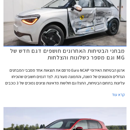
מבחני הבטיחות האחרונים חושפים דגם חדש של
MG וגם מספר כשלונות והצלחות
ארגון הבטיחות האירופי Euro NCAP פרסם את תוצאות אחד מסבבי המבחנים
הגדולים והמגוונים של השנה, והתמונה מעורבת. לצד דגמים חשובים שהוכיחו
עליונות בתחום הבטיחות, התגלו גם חולשות מדאיגות וציונים נמוכים של 3 כוכבים
מתוך 5 בדגמי דונגפנג בוקס ופולקסווגן טי-קרוס הותיק שהתייצב למבחן חוזר על
קרא עוד
מנת לבדוק את רמת בטיחותו בסטנדרטים של היום.