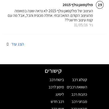
פולקסווגן גולף 2015
29
העיצוב של פולקסווגן גולף 2015 לא נראה שונה במאומה
מהעיצוב הקודם. התאכזבתי. אחלה מכונית והכל, אבל מה עם
קצת עיצוב חדשני??
ניר
31/05/16
הצג עוד
קישורים
קטלוג רכב
ביטוח רכב
השוואת רכבים
מימון לרכב
כתבות רכב
ליסינג
מבחני רכב
רכב חדש
מבצעי רכב
ייעוץ רכב