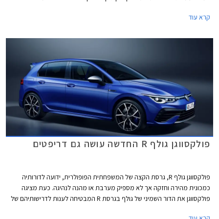
חגיגית המצוידת בחבילת עיצוב הכוללת חישוקי 19 אינץ' עם מסגרת בצבע
קרא עוד
אדום, ספוילר אחורי מוגדל, מראות בצבע שחור מבריק, ומדבקות מעוצבות
בתחתית הדלתות.
פולקסווגן גולף R החדשה עושה גם דריפטים
פולקסווגן גולף R, גרסת הקצה של המשפחתית הפופולרית, ידועה לדורותיה
כמכונית מהירה וחזקה אך לא מספיק מערבת או מהנה לנהיגה. כעת מציגה
פולקסווגן את הדור השמיני של גולף בגרסת R המבטיחה לענות לדרישותיהם של
חובבי הנהיגה, ובאופן מפתיע גם לאלה שרוצים להשתובב עם משחקי זנב.
קרא עוד