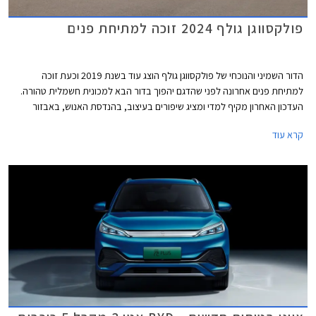
פולקסווגן גולף 2024 זוכה למתיחת פנים
הדור השמיני והנוכחי של פולקסווגן גולף הוצג עוד בשנת 2019 וכעת זוכה
למתיחת פנים אחרונה לפני שהדגם יהפוך בדור הבא למכונית חשמלית טהורה.
העדכון האחרון מקיף למדי ומציג שיפורים בעיצוב, בהנדסת האנוש, באבזור
וביחידות ההנעה. פולקסווגן גולף GTI הספורטיבית אמנם מתחזקת אך גם
קרא עוד
מוותרת על תיבת ההילוכים הידנית עקב תקנות זיהום האוויר המחמירות בתקן
יורו 7, עניין שוודאי מאכזב את חובבי הנהיגה.