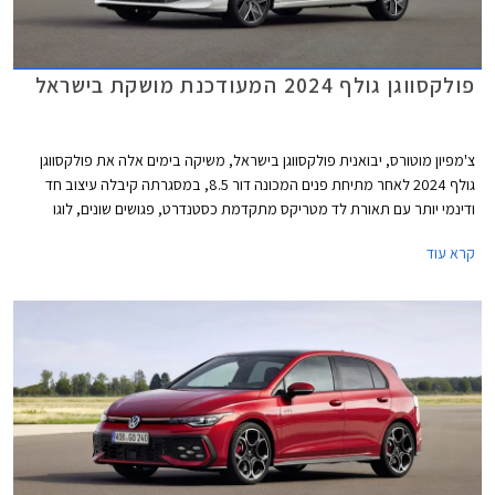
פולקסווגן גולף 2024 המעודכנת מושקת בישראל
צ'מפיון מוטורס, יבואנית פולקסווגן בישראל, משיקה בימים אלה את פולקסווגן
גולף 2024 לאחר מתיחת פנים המכונה דור 8.5, במסגרתה קיבלה עיצוב חד
ודינמי יותר עם תאורת לד מטריקס מתקדמת כסטנדרט, פגושים שונים, לוגו
מואר, וחישוקים בעיצוב חדש. בתא הנוסעים הותקן מסך מרכזי חדש בגודל 12.9
קרא עוד
אינץ' עם ממשק נוח יותר לתפעול ואפשרויות התאמה אישית. בנוסף עודכן היצע
המנועים הכוללים מערכת מיילד הייבריד במתח 48V. המחיר התייקר
משמעותית ביחס לדגם הקודם ועומד על החל מ- 169,900 ₪.