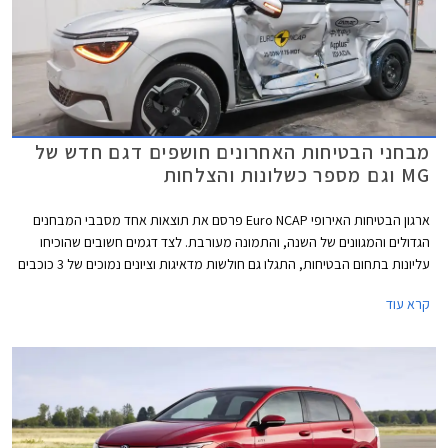
מבחני הבטיחות האחרונים חושפים דגם חדש של
MG וגם מספר כשלונות והצלחות
ארגון הבטיחות האירופי Euro NCAP פרסם את תוצאות אחד מסבבי המבחנים
הגדולים והמגוונים של השנה, והתמונה מעורבת. לצד דגמים חשובים שהוכיחו
עליונות בתחום הבטיחות, התגלו גם חולשות מדאיגות וציונים נמוכים של 3 כוכבים
מתוך 5 בדגמי דונגפנג בוקס ופולקסווגן טי-קרוס הותיק שהתייצב למבחן חוזר על
קרא עוד
מנת לבדוק את רמת בטיחותו בסטנדרטים של היום.