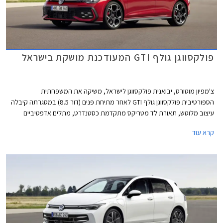
פולקסווגן גולף GTI המעודכנת מושקת בישראל
צ'מפיון מוטורס, יבואנית פולקסווגן לישראל, משיקה את המשפחתית
הספורטיבית פולקסווגן גולף GTI לאחר מתיחת פנים (דור 8.5) במסגרתה קיבלה
עיצוב מלוטש, תאורת לד מטריקס מתקדמת כסטנדרט, מתלים אדפטיביים
DCC, ותוספות אבזור נוחות ובטיחות. מחירה של פולקסווגן גולף GTI התייקר ב-
קרא עוד
45,000 ₪ ביחס לדגם היוצא ועומד כעת על 299,900 ₪.