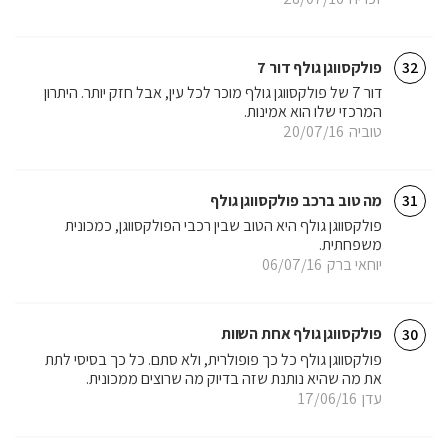
פולקסווגן גולף דור 7
32
דור 7 של פולקסווגן גולף מוכר לכל עין, אבל חזק יותר. היתרון
המרכזי שלו הוא אמינות.
טוביה
20/07/16
מה טוב ברכב פולקסווגן גולף
31
פולקסווגן גולף היא הטוב שבין רכבי הפולקסווגן, כמכונית
משפחתית.
יוחאי ברק
06/07/16
פולקסווגן גולף אחת השוות
30
פולקסווגן גולף כל כך פופולרית, ולא סתם. כל כך בסיסי לתת
את מה שהיא נותנת שזה בדיוק מה שרוצים ממכונית.
עדן
17/06/16