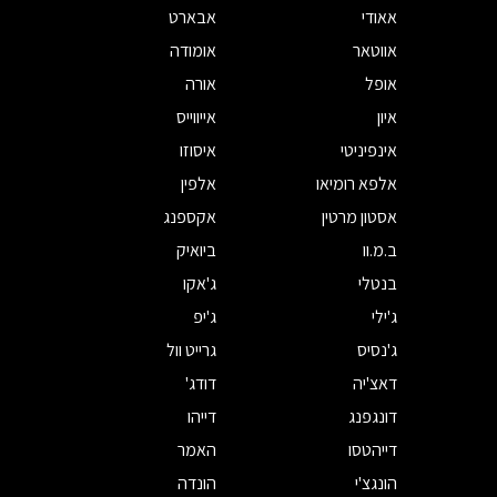
אאודי
אבארט
אווטאר
אומודה
אופל
אורה
איון
אייווייס
אינפיניטי
איסוזו
אלפא רומיאו
אלפין
אסטון מרטין
אקספנג
ב.מ.וו
ביואיק
בנטלי
ג'אקו
ג'ילי
ג'יפ
ג'נסיס
גרייט וול
דאצ'יה
דודג'
דונגפנג
דייהו
דייהטסו
האמר
הונגצ'י
הונדה