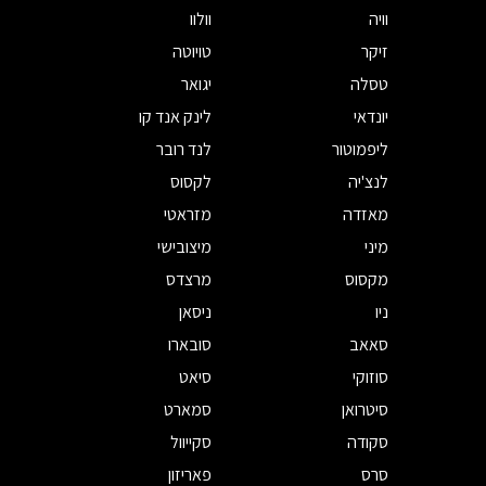
וויה
וולוו
זיקר
טויוטה
טסלה
יגואר
יונדאי
לינק אנד קו
ליפמוטור
לנד רובר
לנצ'יה
לקסוס
מאזדה
מזראטי
מיני
מיצובישי
מקסוס
מרצדס
ניו
ניסאן
סאאב
סובארו
סוזוקי
סיאט
סיטרואן
סמארט
סקודה
סקייוול
סרס
פאריזון