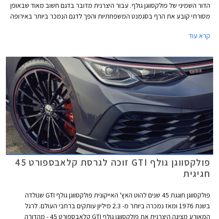
הדור השמיני של פולקסווגן גולף. עבור היצרנית מדובר בדגם חשוב מאוד שבאופן
מסורתי קובע את הרף בסגמנט המשפחתיות והפך לדגם הנמכר ביותר באירופה
עם מעל 35 מיליון מסירות בעולם מאז השקת הדור הראשון. הדור השמיני של
קרא עוד
פולקסווגן שומר על אותו מתכון מוצלח אך מותאם לזמננו וכולל תא נוסעים חדשני
בעיצוב נקי, ריבוי פקדי מגע, מסך מגע מרכזי איכותי, בורר הילוכים אלקטרוני,
ומערכות בטיחות אקטיביות מתקדמות המאפשרות נהיגה חצי-אוטונומית.
פולקסווגן גולף GTI זוכה לגרסת קלאבספורט 45
חגיגית
פולקסווגן חוגגת 45 שנים להוט האץ' האייקונית פולקסווגן גולף GTI שנולדה
בשנת 1976 ומאז נמכרה ביותר מ- 2.3 מיליון עותקים ברחבי העולם. לרגל
המאורע מציגה היצרנית את פולקסווגן גולף GTI קלאבספורט 45 - מהדורה