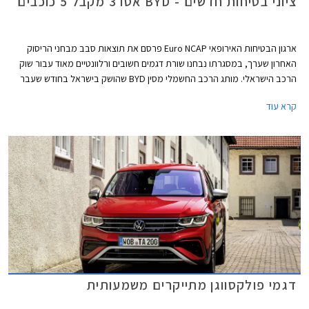
ציוני בטיחות חדשים - BYD אטו 3 מקבל 5 כוכבים
ארגון הבטיחות האירופאי Euro NCAP פרסם את תוצאות סבב מבחני הריסוק
האחרון שערך, במסגרתו נבחנו שורת דגמים חשובים ורלוונטיים מאוד עבור שוק
הרכב הישראלי. מותג הרכב החשמלי מסין BYD שהושק בישראל בחודש שעבר
שלח את BYD אטו 3 כנציג ראשון למותג במבחני הריסוק האירופאיים וזה הצליח
קרא עוד
לגרוף ציון מרבי של 5 כוכבים יחד עם ב.מ.וו X1, מאזדה CX-60, מרצדס EQE,
סיאט איביזה וסיאט ארונה הוותיקות, ופולקסווגן גולף שעברה מקצה שיפורים קל.
דגמי פולקסווגן מתייקרים משמעותית