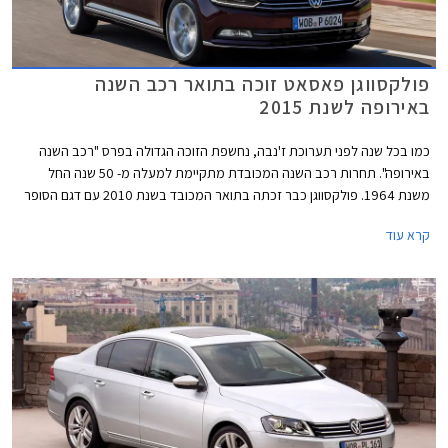
פולקסווגן פאסאט זוכה בתואר רכב השנה
באירופה לשנת 2015
כמו בכל שנה לפני תערוכת ז'נבה, נחשפת הזוכה הגדולה בפרס "רכב השנה
באירופה". תחרות רכב השנה המכובדת מתקיימת למעלה מ- 50 שנה החל
משנת 1964. פולקסווגן כבר זכתה בתואר המכובד בשנת 2010 עם דגם הסופר
מיני פולקסווגן פולו ובשנת 2013 עם דגם המשפחתית הקומפקטית פולקסווגן
קרא עוד
גולף. כעת תורה של פולקסווגן פאסאט החדשה לזכות בתואר הנחשק.