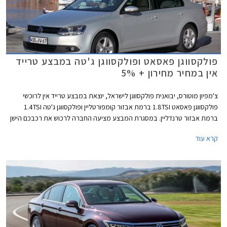
פולקסווגן פאסאט ופולקסווגן ג'טה במבצע טרייד
אין במחיר מחירון + 5%
צ'מפיון מוטורס, יבואנית פולקסווגן לישראל, יוצאת במבצע טרייד אין לרוכשי
פולקסווגן פאסאט 1.8TSI ברמת אבזור קומפורטליין ופולקסווגן ג'טה 1.4TSI
ברמת אבזור טרנדליין. במסגרת המבצע מציעה החברה לרכוש את רכבכם הישן
במחיר הגבוה ב- 5% ממחיר המחירון לפי מחירון לוי יצחק.
קרא עוד