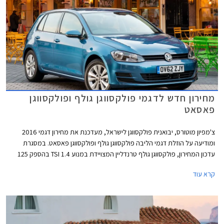
מחירון חדש לדגמי פולקסווגן גולף ופולקסווגן
פאסאט
צ'מפיון מוטורס, יבואנית פולקסווגן לישראל, מעדכנת את מחירון דגמי 2016
ומודיעה על הוזלת דגמי הליבה פולקסווגן גולף ופולקסווגן פאסאט. במסגרת
עדכון המחירון, פולקסווגן גולף טרנדליין המצויידת במנוע 1.4 TSI בהספק 125
כ"ס, מוצעת במחיר 129,900 ₪ המגלם הוזלה של 1,800 ₪ מהמחיר הקודם
קרא עוד
שעמד על 131,700 ₪. פולקסווגן גולף קומפורטליין המצויידת במנוע 1.4 TSI
בהספק 150 כ"ס, תשווק מעתה במחיר 144,900 ₪ המגלם הוזלה של 3,700 ₪
מהמחיר הקודם שעמד על 148,600 ₪.