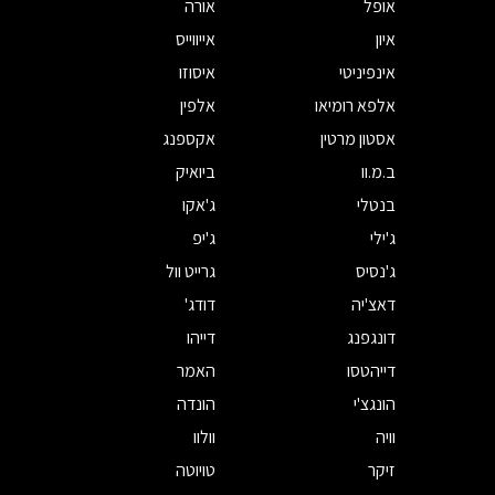
אופל
אורה
איון
אייווייס
אינפיניטי
איסוזו
אלפא רומיאו
אלפין
אסטון מרטין
אקספנג
ב.מ.וו
ביואיק
בנטלי
ג'אקו
ג'ילי
ג'יפ
ג'נסיס
גרייט וול
דאצ'יה
דודג'
דונגפנג
דייהו
דייהטסו
האמר
הונגצ'י
הונדה
וויה
וולוו
זיקר
טויוטה