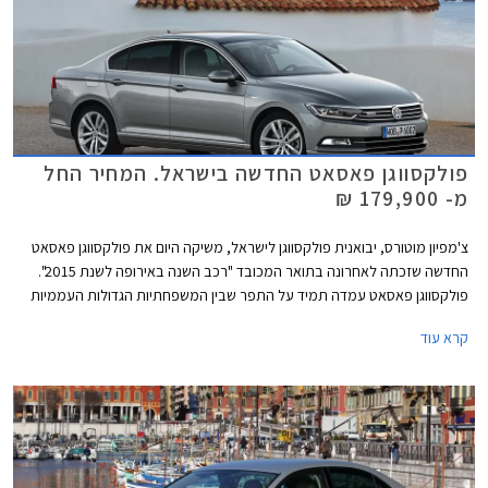
פולקסווגן פאסאט החדשה בישראל. המחיר החל
מ- 179,900 ₪
צ'מפיון מוטורס, יבואנית פולקסווגן לישראל, משיקה היום את פולקסווגן פאסאט
החדשה שזכתה לאחרונה בתואר המכובד "רכב השנה באירופה לשנת 2015".
פולקסווגן פאסאט עמדה תמיד על התפר שבין המשפחתיות הגדולות העממיות
למשפחתיות הגדולות פרימיום בכל הנוגע לאיכות, עידון, ורמת המחירים. הדור
קרא עוד
החדש והשמיני במספר עושה צעד נוסף לכיוון המתחרות היוקרתיות ומציג עיצוב
מוקפד ויוקרתי מבעבר לצד שלל מערכות נוחות ובטיחות מתקדמות.