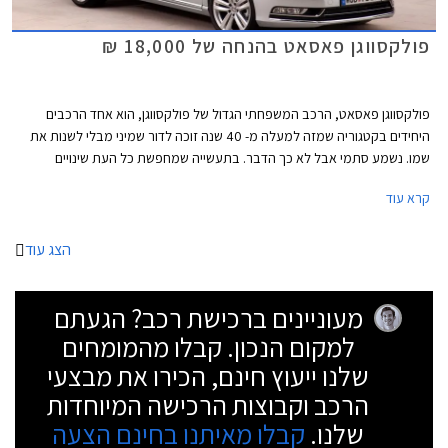
פולקסווגן פאסאט בהנחה של 18,000 ₪
פולקסווגן פאסאט, הרכב המשפחתי הגדול של פולקסווגן, הוא אחד הרכבים
היחידים בקטגוריה שמזה למעלה מ- 40 שנה זוכה לדור שמיני מבלי לשנות את
שמו. נשמע סתמי אבל לא כך הדבר. בתעשייה שמחפשת כל העת שינויים
וחידושים צריך הרבה בטחון "לרוץ" עם אותו שם לרכב במשך תקופה כל כך
קרא עוד
ארוכה בייחוד לאור השינוי והשדרוג שחל במעמדה של פולקסווגן פאסאט במהלך
השנים.
הצג עוד
מעוניינים ברכישת רכב? הגעתם
למקום הנכון. קבלו מהמומחים
שלנו ייעוץ חינם, הכירו את מבצעי
הרכב וקבוצות הרכישה המיוחדות
שלנו.
קבלו מאיתנו בחינם הצעה