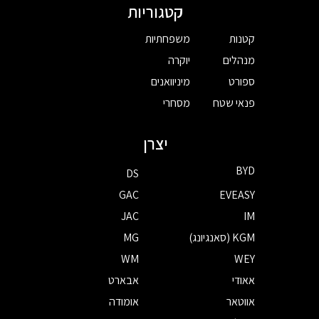
קטגוריות
קטנות
משפחתיות
מנהלים
יוקרה
ספורט
מיניוואנים
פנאי שטח
מסחרי
יצרן
BYD
DS
GAC
EVEASY
JAC
IM
KGM (סאנגיונג)
MG
WM
WEY
אאודי
אבארט
אווטאר
אומודה