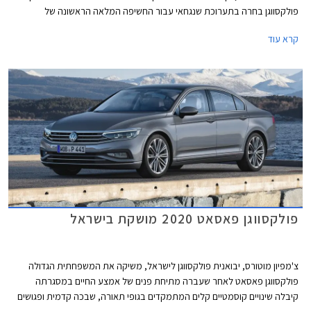
פולקסווגן בחרה בתערוכת שנגחאי עבור החשיפה המלאה הראשונה של
פולקסווגן iD.7 החשמלית אשר מצטרפת לסגמנט המנהלים בו טסלה מודל 3
קרא עוד
נהנתה שנים ארוכות מהיעדר תחרות אבל בתקופה האחרונה הצטרפו גם יונדאי
איוניק 6 שתושק בחודש הבא בישראל, BYD סיל שעושה את צעדיה הראשונים
באירופה בימים אלה ומכוניות סיניות אחרות.
פולקסווגן פאסאט 2020 מושקת בישראל
צ'מפיון מוטורס, יבואנית פולקסווגן לישראל, משיקה את המשפחתית הגדולה
פולקסווגן פאסאט לאחר שעברה מתיחת פנים של אמצע החיים במסגרתה
קיבלה שינויים קוסמטיים קלים המתמקדים בגופי תאורה, שבכה קדמית ופגושים