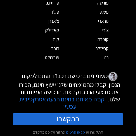
פורשה
פורתינג
פיאט
פיג'ו
פרארי
צ'אנגן
צ'רי
קאדילק
קופרה
קיה
קרייזלר
רובר
רנו
שברולט
מעוניינים ברכישת רכב? הגעתם למקום
הנכון. קבלו מהמומחים שלנו ייעוץ חינם, הכירו
את מבצעי הרכב וקבוצות הרכישה המיוחדות
שלנו.
קבלו מאיתנו בחינם הצעה אטרקטיבית
עכשיו
התקשרו
התקשרו או
מלאו פרטים
ונחזור אליכם בהקדם