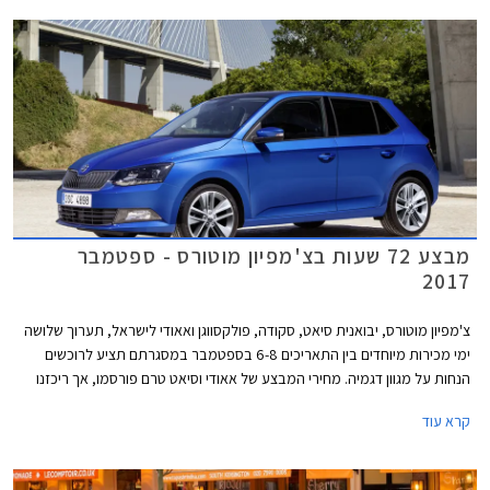
מבצע 72 שעות בצ'מפיון מוטורס - ספטמבר
2017
צ'מפיון מוטורס, יבואנית סיאט, סקודה, פולקסווגן ואאודי לישראל, תערוך שלושה
ימי מכירות מיוחדים בין התאריכים 6-8 בספטמבר במסגרתם תציע לרוכשים
הנחות על מגוון דגמיה. מחירי המבצע של אאודי וסיאט טרם פורסמו, אך ריכזנו
עבורכם מספר דוגמאות להנחות המוצעות באולמות התצוגה של סקודה
קרא עוד
ופולקסווגן.