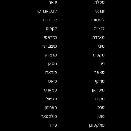
טסלה
יגואר
יונדאי
לינק אנד קו
ליפמוטור
לנד רובר
לנצ'יה
לקסוס
מאזדה
מזראטי
מיני
מיצובישי
מקסוס
מרצדס
ניו
ניסאן
סאאב
סובארו
סוזוקי
סיאט
סיטרואן
סמארט
סקודה
סקייוול
סרס
פאריזון
פוטון
פולסטאר
פולקסווגן
פורד