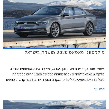
באירופה בימים אלה ומכוניות סיניות אחרות.
פולקסווגן פאסאט 2020 מושקת בישראל
צ'מפיון מוטורס, יבואנית פולקסווגן לישראל, משיקה את המשפחתית הגדולה
פולקסווגן פאסאט לאחר שעברה מתיחת פנים של אמצע החיים במסגרתה
קיבלה שינויים קוסמטיים קלים המתמקדים בגופי תאורה, שבכה קדמית ופגושים
בעיצוב מודרני ורענן מבעבר.
קרא עוד