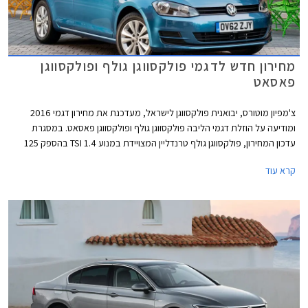
מחירון חדש לדגמי פולקסווגן גולף ופולקסווגן
פאסאט
צ'מפיון מוטורס, יבואנית פולקסווגן לישראל, מעדכנת את מחירון דגמי 2016
ומודיעה על הוזלת דגמי הליבה פולקסווגן גולף ופולקסווגן פאסאט. במסגרת
עדכון המחירון, פולקסווגן גולף טרנדליין המצויידת במנוע 1.4 TSI בהספק 125
כ"ס, מוצעת במחיר 129,900 ₪ המגלם הוזלה של 1,800 ₪ מהמחיר הקודם
קרא עוד
שעמד על 131,700 ₪. פולקסווגן גולף קומפורטליין המצויידת במנוע 1.4 TSI
בהספק 150 כ"ס, תשווק מעתה במחיר 144,900 ₪ המגלם הוזלה של 3,700 ₪
מהמחיר הקודם שעמד על 148,600 ₪.