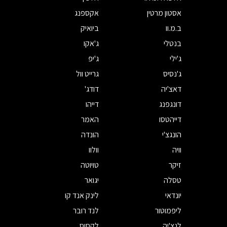
אסטון מרטין
אקספנג
ב.מ.וו
ביואיק
בנטלי
ג'אקו
ג'ילי
ג'יפ
ג'נסיס
גרייט וול
דאצ'יה
דודג'
דונגפנג
דייהו
דייהטסו
האמר
הונגצ'י
הונדה
וויה
וולוו
זיקר
טויוטה
טסלה
יגואר
יונדאי
לינק אנד קו
ליפמוטור
לנד רובר
לנצ'יה
לקסוס