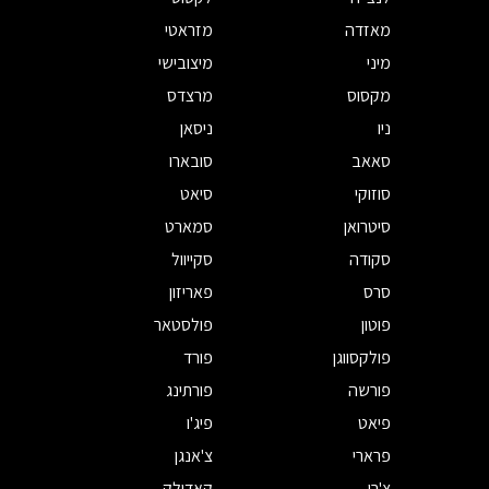
מאזדה
מזראטי
מיני
מיצובישי
מקסוס
מרצדס
ניו
ניסאן
סאאב
סובארו
סוזוקי
סיאט
סיטרואן
סמארט
סקודה
סקייוול
סרס
פאריזון
פוטון
פולסטאר
פולקסווגן
פורד
פורשה
פורתינג
פיאט
פיג'ו
פרארי
צ'אנגן
צ'רי
קאדילק