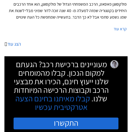
פולקסווגן פאסאט, הרכב המשפחתי הגדול של פולקסווגן, הוא אחד הרכבים
היחידים בקטגוריה שמזה למעלה מ- 40 שנה זוכה לדור שמיני מבלי לשנות את
שמו. נשמע סתמי אבל לא כך הדבר. בתעשייה שמחפשת כל העת שינויים
וחידושים צריך הרבה בטחון "לרוץ" עם אותו שם לרכב במשך תקופה כל כך
קרא עוד
ארוכה בייחוד לאור השינוי והשדרוג שחל במעמדה של פולקסווגן פאסאט במהלך
השנים.
הצג עוד
מעוניינים ברכישת רכב? הגעתם
למקום הנכון. קבלו מהמומחים
שלנו ייעוץ חינם, הכירו את מבצעי
הרכב וקבוצות הרכישה המיוחדות
שלנו.
קבלו מאיתנו בחינם הצעה
אטרקטיבית עכשיו
התקשרו