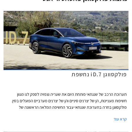
פולקסווגן iD.7 נחשפת
תערוכת הרכב של שנגחאי פותחת היום את שעריה וצפויה לספק לנו מגוון
חשיפות מעניינות, הן של יצרנים סיניים והן של יצרנים מערביים הפועלים בסין.
פולקסווגן בחרה בתערוכת שנגחאי עבור החשיפה המלאה הראשונה של
פולקסווגן iD.7 החשמלית אשר מצטרפת לסגמנט המנהלים בו טסלה מודל 3
קרא עוד
נהנתה שנים ארוכות מהיעדר תחרות אבל בתקופה האחרונה הצטרפו גם יונדאי
איוניק 6 שתושק בחודש הבא בישראל, BYD סיל שעושה את צעדיה הראשונים