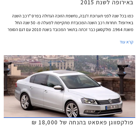
באירופה לשנת 2015
כמו בכל שנה לפני תערוכת ז'נבה, נחשפת הזוכה הגדולה בפרס "רכב השנה
באירופה". תחרות רכב השנה המכובדת מתקיימת למעלה מ- 50 שנה החל
משנת 1964. פולקסווגן כבר זכתה בתואר המכובד בשנת 2010 עם דגם הסופר
מיני פולקסווגן פולו ובשנת 2013 עם דגם המשפחתית הקומפקטית פולקסווגן
קרא עוד
גולף. כעת תורה של פולקסווגן פאסאט החדשה לזכות בתואר הנחשק.
פולקסווגן פאסאט בהנחה של 18,000 ₪