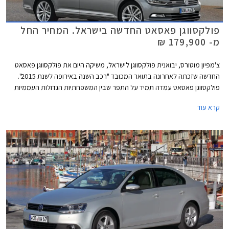
פולקסווגן פאסאט החדשה בישראל. המחיר החל
מ- 179,900 ₪
צ'מפיון מוטורס, יבואנית פולקסווגן לישראל, משיקה היום את פולקסווגן פאסאט
החדשה שזכתה לאחרונה בתואר המכובד "רכב השנה באירופה לשנת 2015".
פולקסווגן פאסאט עמדה תמיד על התפר שבין המשפחתיות הגדולות העממיות
למשפחתיות הגדולות פרימיום בכל הנוגע לאיכות, עידון, ורמת המחירים. הדור
קרא עוד
החדש והשמיני במספר עושה צעד נוסף לכיוון המתחרות היוקרתיות ומציג עיצוב
מוקפד ויוקרתי מבעבר לצד שלל מערכות נוחות ובטיחות מתקדמות.