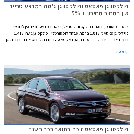
פולקסווגן פאסאט ופולקסווגן ג'טה במבצע טרייד
אין במחיר מחירון + 5%
צ'מפיון מוטורס, יבואנית פולקסווגן לישראל, יוצאת במבצע טרייד אין לרוכשי
פולקסווגן פאסאט 1.8TSI ברמת אבזור קומפורטליין ופולקסווגן ג'טה 1.4TSI
ברמת אבזור טרנדליין. במסגרת המבצע מציעה החברה לרכוש את רכבכם הישן
במחיר הגבוה ב- 5% ממחיר המחירון לפי מחירון לוי יצחק.
קרא עוד
פולקסווגן פאסאט זוכה בתואר רכב השנה