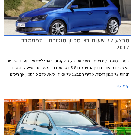
מבצע 72 שעות בצ'מפיון מוטורס - ספטמבר
2017
צ'מפיון מוטורס, יבואנית סיאט, סקודה, פולקסווגן ואאודי לישראל, תערוך שלושה
ימי מכירות מיוחדים בין התאריכים 6-8 בספטמבר במסגרתם תציע לרוכשים
הנחות על מגוון דגמיה. מחירי המבצע של אאודי וסיאט טרם פורסמו, אך ריכזנו
עבורכם מספר דוגמאות להנחות המוצעות באולמות התצוגה של סקודה
קרא עוד
ופולקסווגן.