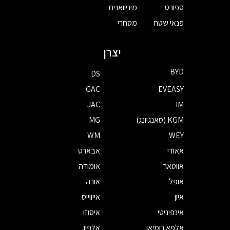
ספורט
מיניוואנים
פנאי שטח
מסחרי
יצרן
BYD
DS
GAC
EVEASY
JAC
IM
KGM (סאנגיונג)
MG
WM
WEY
אאודי
אבארט
אווטאר
אומודה
אופל
אורה
איון
אייווייס
אינפיניטי
איסוזו
אלפא רומיאו
אלפין