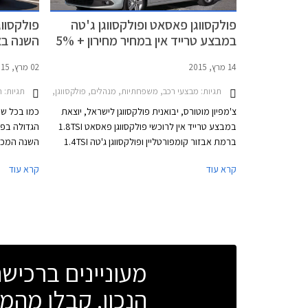
פולקסווגן פאסאט ופולקסווגן ג'טה
פולקסווג
במבצע טרייד אין במחיר מחירון + 5%
השנה באיר
14 מרץ, 2015
02 מרץ, 2015
תגיות:
תגיות:
מבצעי רכב, משפחתיות, מנהלים, פולקסווגן, פולקסווגן פאסאט 2011-2015פולקסווגן ג'טה -2015
ח
צ'מפיון מוטורס, יבואנית פולקסווגן לישראל, יוצאת
כמו בכל שנ
במבצע טרייד אין לרוכשי פולקסווגן פאסאט 1.8TSI
הגדולה בפר
ברמת אבזור קומפורטליין ופולקסווגן ג'טה 1.4TSI
ברמת אבזור טרנדליין. במסגרת המבצע מציעה
קרא עוד
קרא עוד
החברה לרכוש את רכבכם הישן במחיר הגבוה ב-
5% ממחיר המחירון לפי מחירון לוי יצחק.
פולקסווגן 
החדשה לזכ
מעוניינים ברכי
הנכון. קבלו מהמו