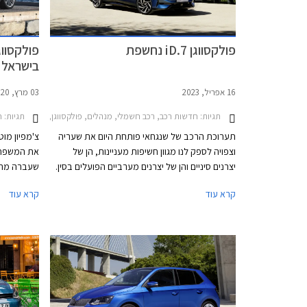
פולקסווגן iD.7 נחשפת
בישראל
16 אפריל, 2023
03 מרץ, 2020
תגיות:
תגיות:
חדשות רכב, רכב חשמלי, מנהלים, פולקסווגן, פולקסווגן פאסאט 2020-2022, פולקסווגן ID.7 2024-2025, פולקסווגן iD.7רכב חשמל
חד
תערוכת הרכב של שנגחאי פותחת היום את שעריה
צ'מפיון מוט
וצפויה לספק לנו מגוון חשיפות מעניינות, הן של
את המשפחת
יצרנים סיניים והן של יצרנים מערביים הפועלים בסין.
שעברה מתי
פולקסווגן בחרה בתערוכת שנגחאי עבור החשיפה
קיבלה שינו
קרא עוד
קרא עוד
המלאה הראשונה של פולקסווגן iD.7 החשמלית אשר
תאורה, שבכ
מצטרפת לסגמנט המנהלים בו טסלה מודל 3 נהנתה
מבעבר.
שנים ארוכות מהיעדר תחרות אבל בתקופה
האחרונה הצטרפו גם יונדאי איוניק 6 שתושק בחודש
הבא בישראל, BYD סיל שעושה את צעדיה
הראשונים באירופה בימים אלה ומכוניות סיניות
אחרות.