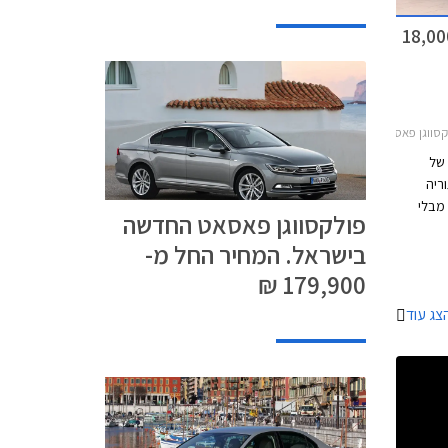
ווגן פאסאט בהנחה של 18,000
 פאסאט 2011-2015
של
ריה
יני מבלי
פולקסווגן פאסאט החדשה
בר.
בישראל. המחיר החל מ-
ם צריך
שך
179,900 ₪
שדרוג
צג עוד
ך השנים.