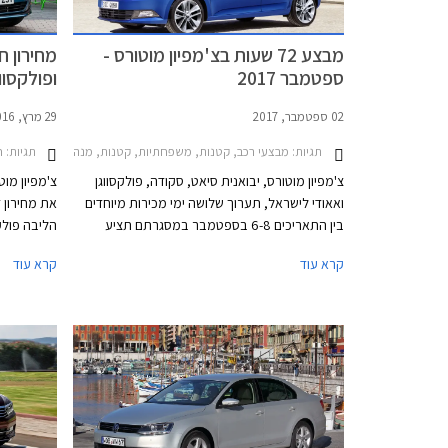
מבצע 72 שעות בצ'מפיון מוטורס -
מחירון ח
ספטמבר 2017
ופולקסוו
02 ספטמבר, 2017
29 מרץ, 2016
תגיות:
תגיות:
מבצעי רכב, קטנות, משפחתיות, קטנות, מנהלים, פנאי שטח, סקודה, פולקסווגן, פולקסווגן פאסאט 2015-2019, סקודה אוקטביה 2017-2020, סקודה יטי 2014-2018, סקודה סופרב 2015-2019, סקודה פאביה 2008-2010, סקודה סיטיגו 2012-2017, פולקסווגן גולף 5 דלתות 021
ח
צ'מפיון מוטורס, יבואנית סיאט, סקודה, פולקסווגן
צ'מפיון מוט
ואאודי לישראל, תערוך שלושה ימי מכירות מיוחדים
בין התאריכים 6-8 בספטמבר במסגרתם תציע
הליבה פולק
לרוכשים הנחות על מגוון דגמיה. מחירי המבצע של
עדכון המחיר
קרא עוד
קרא עוד
אאודי וסיאט טרם פורסמו, אך ריכזנו עבורכם מספר
דוגמאות להנחות המוצעות באולמות התצוגה של
סקודה ופולקסווגן.
148,600 ₪.