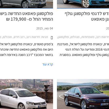
דש לדגמי פולקסווגן גולף
פולקסווגן פאסאט החדשה בישר
גן פאסאט
המחיר החל מ- 179,900 ₪
04 מאי, 2015
2017-2, פולקסווגן ג'טה 2015-2018, פולקסווגן חיפושית 2014-2018, פולקסווגן טיגואן 2017-2020, פולקסווגן פולו 5 דלתות 2014-2018מבצע צ'מפיון מוטורס ספטמבר 2017
תגיות:
דשות רכב, משפחתיות, מנהלים, פולקסווגן, פולקסווגן פאסאט 2015-2019, פולקסווגן גולף 5 דלתות 2013-2017מחירון רכב
חדשות רכב, רכב חדש, מנהלים, פולקסוו
ורס, יבואנית פולקסווגן לישראל, מעדכנת
צ'מפיון מוטורס, יבואנית פולקסווגן לישראל
את מחירון דגמי 2016 ומודיעה על הוזלת דגמי
היום את פולקסווגן פאסאט החדשה שזכתה
סווגן גולף ופולקסווגן פאסאט. במסגרת
ון, פולקסווגן גולף טרנדליין המצויידת
פולקסווגן פאסאט עמדה תמיד על התפר
קרא עוד
במנוע 1.4 TSI בהספק 125 כ"ס, מוצעת במחיר
שבין המשפחתיות הגדולות העממיות למש
129,900 ₪ המגלם הוזלה של 1,800 ₪ מהמחיר
הגדולות פרימיום בכל הנוגע לאיכות, עידון,
הקודם שעמד על 131,700 ₪. פולקסווגן גולף
ורמת המחירים. הדור החדש והשמיני במספ
קומפורטליין המצויידת במנוע 1.4 TSI בהספק 150
צעד נוסף לכיוון המתחרות היוקרתיות ומציג
כ"ס, תשווק מעתה במחיר 144,900 ₪ המגלם
מוקפד ויוקרתי מבעבר לצד שלל מערכות נ
הוזלה של 3,700 ₪ מהמחיר הקודם שעמד על
ובטיחות מתקדמות.