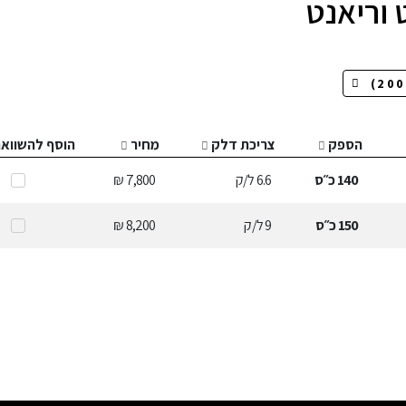
 וריאנט
הספק
צריכת דלק
מחיר
הוסף להשווא
140
כ״ס
6.6
ל/ק
7,800 ₪
150
כ״ס
9
ל/ק
8,200 ₪