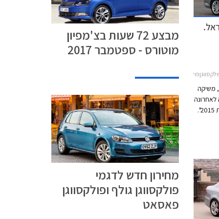
אל.
מבצע 72 שעות בצ'מפיון
מוטורס - ספטמבר 2017
גןפולקסווגן פאסאט 2015-2019
, משיקה
 לאחרונה
בתואר המכובד "רכב השנה באירופה לשנת 2015".
פחתיות
ר עושה
 עיצוב
מחירון חדש לדגמי
וחות
פולקסווגן גולף ופולקסווגן
פאסאט