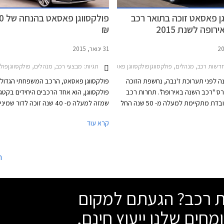
ן פאסאט זוכה בתואר רכב
פולקס
ופה לשנת 2015
₪
31 ינואר, 2015
2011
דשות רכב, מנהלים, פולקסווגןפולקסווגן פאסאט 2015-2019
תגיות:
מבצעי רכב, מנהלים, פולקסווגןפולקסווגן
ה לפני תערוכת ז'נבה, נחשפת הזוכה
פולקסווגן פאסאט, הרכב המשפחתי הגדול 
ס "רכב השנה באירופה". תחרות רכב
פולקסווגן, הוא אחד הרכבים היחידים בקטגו
השנה המכובדת מתקיימת למעלה מ- 50 שנה החל
שמזה למעלה מ- 40 שנה זוכה לדור שמ
משנת 1964. פולקסווגן כבר זכתה בתואר המכובד
לשנות את שמו. נשמע סתמי אבל לא כך הד
קרא עוד
בשנת 2010 עם דגם הסופר מיני פולקסווגן פולו
בתעשייה שמחפשת כל העת שינויים וחידושי
ובשנת 2013 עם דגם המשפחתית הקומפקטית
הרבה בטחון "לרוץ" עם אותו שם לרכב במ
גולף. כעת תורה של פולקסווגן פאסאט
תקופה כל כך ארוכה בייחוד לאור השינוי וה
ה
ות בתואר הנחשק.
שחל במעמדה של פולקסווגן פאסאט במהל
שת רכב? הגעתם למקום
מחים שלנו ייעוץ חינם,