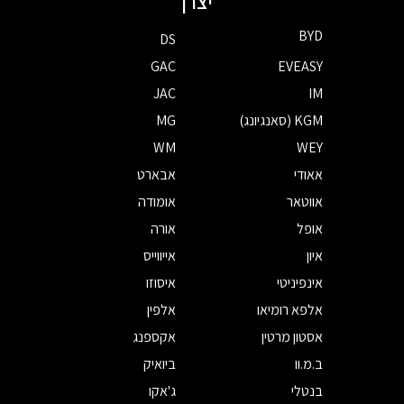
יצרן
BYD
DS
GAC
EVEASY
JAC
IM
KGM (סאנגיונג)
MG
WM
WEY
אאודי
אבארט
אווטאר
אומודה
אופל
אורה
איון
אייווייס
אינפיניטי
איסוזו
אלפא רומיאו
אלפין
אסטון מרטין
אקספנג
ב.מ.וו
ביואיק
בנטלי
ג'אקו