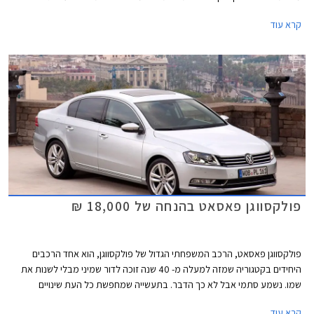
מיני פולקסווגן פולו ובשנת 2013 עם דגם המשפחתית הקומפקטית פולקסווגן
קרא עוד
גולף. כעת תורה של פולקסווגן פאסאט החדשה לזכות בתואר הנחשק.
פולקסווגן פאסאט בהנחה של 18,000 ₪
פולקסווגן פאסאט, הרכב המשפחתי הגדול של פולקסווגן, הוא אחד הרכבים
היחידים בקטגוריה שמזה למעלה מ- 40 שנה זוכה לדור שמיני מבלי לשנות את
שמו. נשמע סתמי אבל לא כך הדבר. בתעשייה שמחפשת כל העת שינויים
וחידושים צריך הרבה בטחון "לרוץ" עם אותו שם לרכב במשך תקופה כל כך
קרא עוד