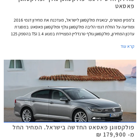
פאסאט
צ'מפיון מוטורס, יבואנית פולקסווגן לישראל, מעדכנת את מחירון דגמי 2016
ומודיעה על הוזלת דגמי הליבה פולקסווגן גולף ופולקסווגן פאסאט. במסגרת
עדכון המחירון, פולקסווגן גולף טרנדליין המצויידת במנוע 1.4 TSI בהספק 125
כ"ס, מוצעת במחיר 129,900 ₪ המגלם הוזלה של 1,800 ₪ מהמחיר הקודם
קרא עוד
שעמד על 131,700 ₪. פולקסווגן גולף קומפורטליין המצויידת במנוע 1.4 TSI
בהספק 150 כ"ס, תשווק מעתה במחיר 144,900 ₪ המגלם הוזלה של 3,700 ₪
מהמחיר הקודם שעמד על 148,600 ₪.
פולקסווגן פאסאט החדשה בישראל. המחיר החל
מ- 179,900 ₪