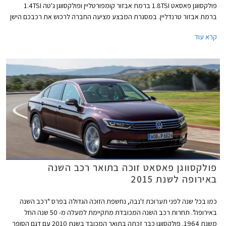
פולקסווגן פאסאט 1.8TSI ברמת אבזור קומפורטליין ופולקסווגן ג'טה 1.4TSI
ברמת אבזור טרנדליין. במסגרת המבצע מציעה החברה לרכוש את רכבכם הישן
במחיר הגבוה ב- 5% ממחיר המחירון לפי מחירון לוי יצחק.
קרא עוד
פולקסווגן פאסאט זוכה בתואר רכב השנה
באירופה לשנת 2015
כמו בכל שנה לפני תערוכת ז'נבה, נחשפת הזוכה הגדולה בפרס "רכב השנה
באירופה". תחרות רכב השנה המכובדת מתקיימת למעלה מ- 50 שנה החל
משנת 1964. פולקסווגן כבר זכתה בתואר המכובד בשנת 2010 עם דגם הסופר