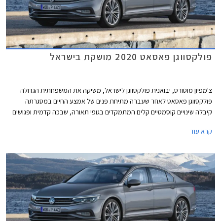
פולקסווגן פאסאט 2020 מושקת בישראל
צ'מפיון מוטורס, יבואנית פולקסווגן לישראל, משיקה את המשפחתית הגדולה
פולקסווגן פאסאט לאחר שעברה מתיחת פנים של אמצע החיים במסגרתה
קיבלה שינויים קוסמטיים קלים המתמקדים בגופי תאורה, שבכה קדמית ופגושים
בעיצוב מודרני ורענן מבעבר.
קרא עוד