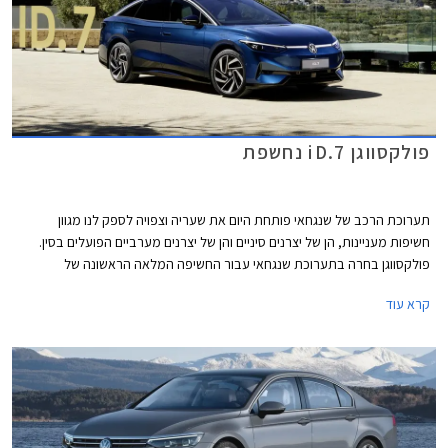
פולקסווגן iD.7 נחשפת
תערוכת הרכב של שנגחאי פותחת היום את שעריה וצפויה לספק לנו מגוון
חשיפות מעניינות, הן של יצרנים סיניים והן של יצרנים מערביים הפועלים בסין.
פולקסווגן בחרה בתערוכת שנגחאי עבור החשיפה המלאה הראשונה של
פולקסווגן iD.7 החשמלית אשר מצטרפת לסגמנט המנהלים בו טסלה מודל 3
קרא עוד
נהנתה שנים ארוכות מהיעדר תחרות אבל בתקופה האחרונה הצטרפו גם יונדאי
איוניק 6 שתושק בחודש הבא בישראל, BYD סיל שעושה את צעדיה הראשונים
באירופה בימים אלה ומכוניות סיניות אחרות.