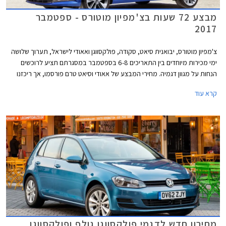
מבצע 72 שעות בצ'מפיון מוטורס - ספטמבר
2017
צ'מפיון מוטורס, יבואנית סיאט, סקודה, פולקסווגן ואאודי לישראל, תערוך שלושה
ימי מכירות מיוחדים בין התאריכים 6-8 בספטמבר במסגרתם תציע לרוכשים
הנחות על מגוון דגמיה. מחירי המבצע של אאודי וסיאט טרם פורסמו, אך ריכזנו
עבורכם מספר דוגמאות להנחות המוצעות באולמות התצוגה של סקודה
קרא עוד
ופולקסווגן.
מחירון חדש לדגמי פולקסווגן גולף ופולקסווגן