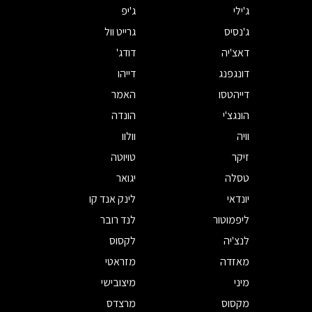
ג'ילי
ג'יפ
ג'נסיס
גרייט וול
דאצ'יה
דודג'
דונגפנג
דייהו
דייהטסו
האמר
הונגצ'י
הונדה
וויה
וולוו
זיקר
טויוטה
טסלה
יגואר
יונדאי
לינק אנד קו
ליפמוטור
לנד רובר
לנצ'יה
לקסוס
מאזדה
מזראטי
מיני
מיצובישי
מקסוס
מרצדס