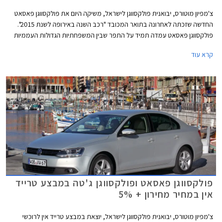
צ'מפיון מוטורס, יבואנית פולקסווגן לישראל, משיקה היום את פולקסווגן פאסאט
החדשה שזכתה לאחרונה בתואר המכובד "רכב השנה באירופה לשנת 2015".
פולקסווגן פאסאט עמדה תמיד על התפר שבין המשפחתיות הגדולות העממיות
למשפחתיות הגדולות פרימיום בכל הנוגע לאיכות, עידון, ורמת המחירים. הדור
קרא עוד
החדש והשמיני במספר עושה צעד נוסף לכיוון המתחרות היוקרתיות ומציג עיצוב
מוקפד ויוקרתי מבעבר לצד שלל מערכות נוחות ובטיחות מתקדמות.
פולקסווגן פאסאט ופולקסווגן ג'טה במבצע טרייד
אין במחיר מחירון + 5%
צ'מפיון מוטורס, יבואנית פולקסווגן לישראל, יוצאת במבצע טרייד אין לרוכשי