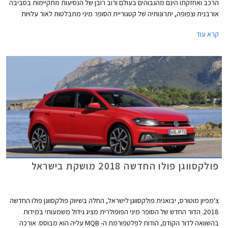
הרכב ואחזקתו הינם מהגבוהים בעולם ורוב רובן של הנסיעות מתקיימות בסביבה
אורבנית וצפופה, יתרונותיה של קטגוריית הסופר מיני מתבלטות לאור עלויות
הרכישה והאחזקה הנמוכות, והשימושיות התואמת לסביבה עירונית. בשנים
קרא עוד
האחרונות עברה הקטגוריה מהפכה של ממש. המידות שתפחו, הביאו עימן שיפור
משמעותי במרחב הפנים ונפח תא המטען, כך שהמרווחות בקטגוריה, מציעות
מרחב ונפח הטענה כשל משפחתית מהעשור הקודם. גם מערכות הבטיחות
ואבזור נוחות שהיו עד לא מזמן נחלתם הבלעדית של מכוניות יקרות יותר, זלגו
אל רכבי הסופר מיני, ובחלקן אף לגרסאות הביניים. לאור הביקוש והעניין הער,
רכזנו עבורכם את חמשת רכבי הסופר מיני המובילים בתקציב של עד 110,000
₪.
פולקסווגן פולו החדשה 2018 מושקת בישראל
צ'מפיון מוטורס, יבואנית פולקסווגן לישראל, החלה בשיווק פולקסווגן פולו החדשה
2018. הדור החדש של הסופר מיני הפופולרית מציג גידול משמעותי במידות
בהשוואה לדור הקודם, הודות לפלטפורמת ה- MQB עליה הוא מבוסס. אורכה