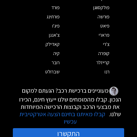
פולקסווגן
פורד
פורשה
פורתינג
פיאט
פיג'ו
פרארי
צ'אנגן
צ'רי
קאדילק
קופרה
קיה
קרייזלר
רובר
רנו
שברולט
מעוניינים ברכישת רכב? הגעתם למקום
הנכון. קבלו מהמומחים שלנו ייעוץ חינם, הכירו
את מבצעי הרכב וקבוצות הרכישה המיוחדות
שלנו.
קבלו מאיתנו בחינם הצעה אטרקטיבית
עכשיו
התקשרו