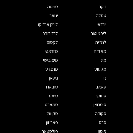
זיקר
טויוטה
טסלה
יגואר
יונדאי
לינק אנד קו
ליפמוטור
לנד רובר
לנצ'יה
לקסוס
מאזדה
מזראטי
מיני
מיצובישי
מקסוס
מרצדס
ניו
ניסאן
סאאב
סובארו
סוזוקי
סיאט
סיטרואן
סמארט
סקודה
סקייוול
סרס
פאריזון
פוטון
פולסטאר