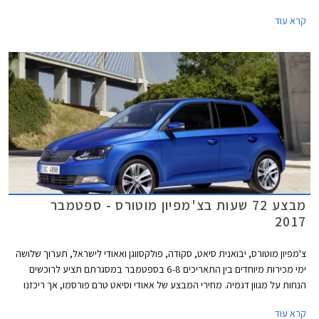
צמח ב- 81 מ"מ לכדי 4,053 מ"מ, רוחבה צמח ב- 69 מ"מ לכדי 1,751 מ"מ,
קרא עוד
ובסיס הגלגלים התארך בלא פחות מ- 95 מ"מ לכדי 2,551 מ"מ.
מבצע 72 שעות בצ'מפיון מוטורס - ספטמבר
2017
צ'מפיון מוטורס, יבואנית סיאט, סקודה, פולקסווגן ואאודי לישראל, תערוך שלושה
ימי מכירות מיוחדים בין התאריכים 6-8 בספטמבר במסגרתם תציע לרוכשים
הנחות על מגוון דגמיה. מחירי המבצע של אאודי וסיאט טרם פורסמו, אך ריכזנו
עבורכם מספר דוגמאות להנחות המוצעות באולמות התצוגה של סקודה
קרא עוד
ופולקסווגן.