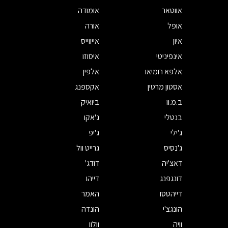
אווטאר
אומודה
אופל
אורה
איון
אייווייס
אינפיניטי
איסוזו
אלפא רומיאו
אלפין
אסטון מרטין
אקספנג
ב.מ.וו
ביואיק
בנטלי
ג'אקו
ג'ילי
ג'יפ
ג'נסיס
גרייט וול
דאצ'יה
דודג'
דונגפנג
דייהו
דייהטסו
האמר
הונגצ'י
הונדה
וויה
וולוו