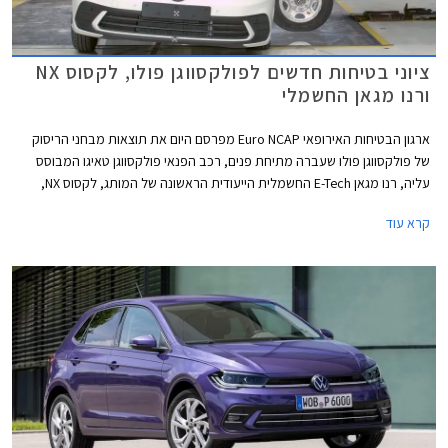
ציוני בטיחות חדשים לפולקסווגן פולו, לקסוס NX
ורנו מגאן החשמלי
ארגון הבטיחות האירופאי Euro NCAP מפרסם היום את תוצאות מבחני הריסוק
של פולקסווגן פולו שעברה מתיחת פנים, רכב הפנאי פולקסווגן טאיגו המבוסס
עליה, רנו מגאן E-Tech החשמלית הייעודית הראשונה של המותג, לקסוס NX,
וב.מ.וו סדרה 2 קופה.
קרא עוד