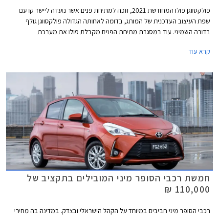
פולקסווגן פולו המחודשת 2021, זוכה למתיחת פנים אשר נועדה ליישר קו עם
שפת העיצוב העדכנית של המותג, בדומה לאחותה הגדולה פולקסווגן גולף
בדורה השמיני. עוד במסגרת מתיחת הפנים מקבלת פולו את מערכת
המולטימדיה MIB3, עדכונים טכנולוגים שונים, ואבזור בטיחות עדכני.
קרא עוד
חמשת רכבי הסופר מיני המובילים בתקציב של
110,000 ₪
רכבי הסופר מיני חביבים במיוחד על הקהל הישראלי ובצדק. במדינה בה מחירי