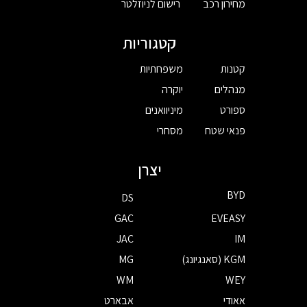
מחירון רכב
רישום לניוזלטר
קטגוריות
קטנות
משפחתיות
מנהלים
יוקרה
ספורט
מיניוואנים
פנאי שטח
מסחרי
יצרן
BYD
DS
GAC
EVEASY
JAC
IM
KGM (סאנגיונג)
MG
WM
WEY
אאודי
אבארט