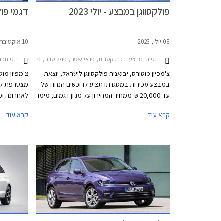
פולקסווגן במבצע - יולי 2023
דגמי פו
08 יולי, 2023
10 אוקטובר, 2022
תגיות:
מבצעי רכב, קטנות, פנאי שטח, פולקסווגן, פולקסווגן פולו 5 דלתות 2021-2024, פולקסווגן ID.4 2022-2024, פולקסווגן טוארג 2018-2023, פולקסווגן טי קרוס 2020-2024, פולקסווגן טיגואן 2020-2024פולקסווגן טיגואן אולספייס 2021-2024
תגיות:
חדשו
צ'מפיון מוטורס, יבואנית פולקסווגן לישראל, יוצאת
צ'מפיון מוט
במבצע מכירות במסגרתו תציע לרוכשים הנחה של
מצטרפת לשל
עד 20,000 ₪ ממחיר המחירון על מגוון דגמים, מימון
לאחרונה ומ
וטרייד-אין. המבצע יערך בין התאריכים 9-14 ביולי
של אלפי שק
קרא עוד
קרא עוד
בכל אולמות התצוגה של פולקסווגן ברחבי הארץ.