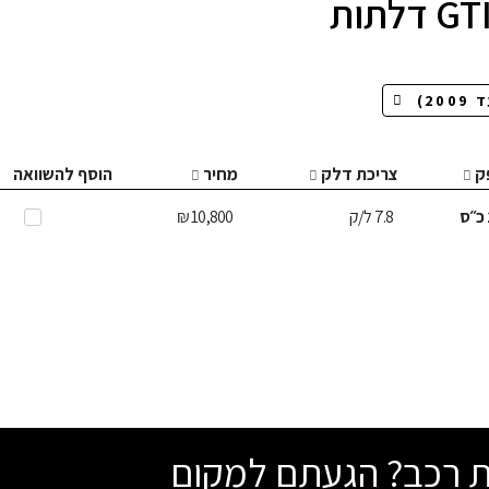
ק
צריכת דלק
מחיר
הוסף להשוואה
כ״ס
7.8
ל/ק
10,800 ₪
שת רכב? הגעתם למקום