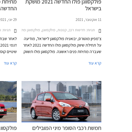
פולקסווגן פולו החדשה 2021 מושקת
בישראל
החדשה 2021
11 אוקטובר, 2021
29 יוני, 2021
תגיות:
חדשות רכב, קטנות, פולקסווגן, פולקסווגן פולו 5 דלתות 2018-2021פולקסווגן פולו 5 דלתות 2021-2024
תגיות:
ח
צ'מפיון מוטורס, יבואנית פולקסווגן לישראל, מודיעה
לאחר שבחוד
על תחילת שיווק פולקסווגן פולו החדשה 2021 לאחר
ד
שעברה מתיחת פנים ראשונה. פולקסווגן פולו תשווק
שינויים קו
בישראל עם יחידת הנעה אחת בשתי גרסאות הספק
קרא עוד
קרא עוד
ובשתי רמות אבזור.
ותוספת אבז
חמשת רכבי הסופר מיני המובילים