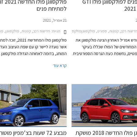
מתיחת פנים לפולקסווגן פולו GTI
פולקסווגן פולו
למתיחת פנים
21 אפריל, 2021
דשות רכב, קטנות, ספורט, פולקסווגןפולקסווגן פולו GTI 5 דלתות 2018-2020
תגיות:
חדשות רכב, קטנות, פולקסווגן, פולקסווגן פולו 5 דלתות 2018-2021פולקסווג
ש אפריל האחרון הציגה פולקסווגן את
פולקסווגן פולו המחודשת 021
גמי 2021 המחודשים של הפולו שכללו בעיקר
אשר נועדה ליישר קו עם שפת העיצוב העד
סמטיים, נחשפת כעת הגרסה הספורטיבית
המותג, בדומה לאחותה הגדולה פולקסווגן ג
פולקסווגן פולו GTI שעברה גם היא עדכון קוסמטי
בדורה השמיני. עוד במסגרת מתיחת הפני
קרא עוד
ור בטיחות, ללא שינויים ביחידת ההנעה.
פולו את מערכת המולטימדיה IB3
טכנולוגים שונים, ואבזור בטיחות עדכני.
פולקסווגן פולו החדשה 2018 מושקת
מבצע 72 שעות בצ'מפיון מוטור