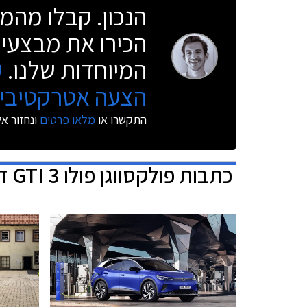
הנכון. קבלו מהמו
הכירו את מבצעי 
המיוחדות שלנו.
ק
הצעה אטרקטיבית
התקשרו או
מלאו פרטים
ונחזור א
כתבות
פולקסווגן פולו GTI 3 דלתות