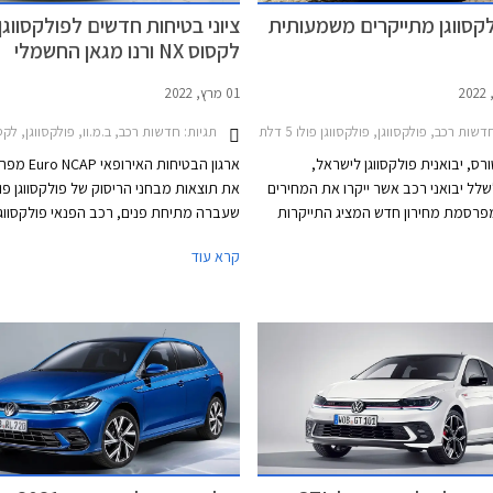
לקסווגן מתייקרים משמעותית
ציוני בטיחות חדשים לפולקסווגן 
לקסוס NX ורנו מגאן החשמלי
01 מרץ, 2022
ת רכב, פולקסווגן, פולקסווגן פולו 5 דלתות 2021-2024, פולקסווגן גולף 2021-2024, פולקסווגן גולף GTI 2021-2024, פולקסווגן טוארג 2018-2023, פולקסווגן טי קרוס 2020-2024, פולקסווגן טיגואן 2020-2024, פולקסווגן טיגואן אולספייס 2021-2024מחירון רכב
תגיות:
חדשות רכב, ב.מ.וו, פולקסווגן, לקסוס, רנו, פולקסווגן פול
ורס, יבואנית פולקסווגן לישראל,
ארגון הבטיחות האי
ל יבואני רכב אשר ייקרו את המחירים
את תוצאות מבחני הריסוק של פולקסווגן פול
פרסמת מחירון חדש המציג התייקרות
שעברה מתיחת פנים, רכב הפנאי פולקסווגן 
לים במרבית דגמי החברה.
המבוסס עליה, רנו מגאן ech
קרא עוד
קופה.