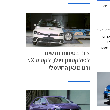
פולו,
ו 5 דלתות 2021-2024לקסוס NX 2022-2026
רופאי Euro NCAP מפרסם היום
ו
טאיגו
ציוני בטיחות חדשים
E-T החשמלית הייעודית
לפולקסווגן פולו, לקסוס NX
הראשונה של המותג, לקסוס NX, וב.מ.וו סדרה 2
ורנו מגאן החשמלי