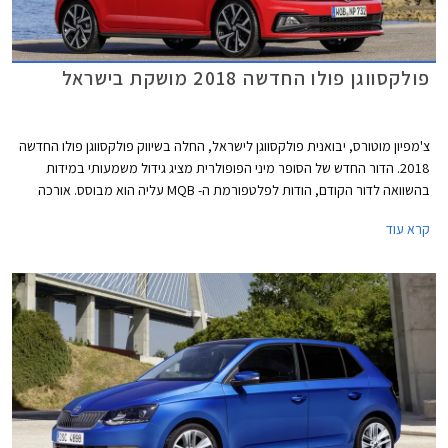
פולקסווגן פולו החדשה 2018 מושקת בישראל
צ'מפיון מוטורס, יבואנית פולקסווגן לישראל, החלה בשיווק פולקסווגן פולו החדשה
2018. הדור החדש של הסופר מיני הפופולרית מציג גידול משמעותי במידות
בהשוואה לדור הקודם, הודות לפלטפורמת ה- MQB עליה הוא מבוסס. אורכה
צמח ב- 81 מ"מ לכדי 4,053 מ"מ, רוחבה צמח ב- 69 מ"מ לכדי 1,751 מ"מ,
קרא עוד
ובסיס הגלגלים התארך בלא פחות מ- 95 מ"מ לכדי 2,551 מ"מ.