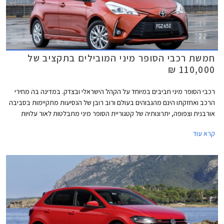
חמשת רכבי הסופר מיני המובילים בתקציב של
110,000 ₪
רכבי הסופר מיני חביבים במיוחד על הקהל הישראלי ובצדק. במדינה בה מחירי
הרכב ואחזקתו הינם מהגבוהים בעולם ורוב רובן של הנסיעות מתקיימות בסביבה
אורבנית וצפופה, יתרונותיה של קטגוריית הסופר מיני מתבלטות לאור עלויות
הרכישה והאחזקה הנמוכות, והשימושיות התואמת לסביבה עירונית. בשנים
קרא עוד
האחרונות עברה הקטגוריה מהפכה של ממש. המידות שתפחו, הביאו עימן שיפור
משמעותי במרחב הפנים ונפח תא המטען, כך שהמרווחות בקטגוריה, מציעות
מרחב ונפח הטענה כשל משפחתית מהעשור הקודם. גם מערכות הבטיחות
ואבזור נוחות שהיו עד לא מזמן נחלתם הבלעדית של מכוניות יקרות יותר, זלגו
אל רכבי הסופר מיני, ובחלקן אף לגרסאות הביניים. לאור הביקוש והעניין הער,
רכזנו עבורכם את חמשת רכבי הסופר מיני המובילים בתקציב של עד 110,000
₪.