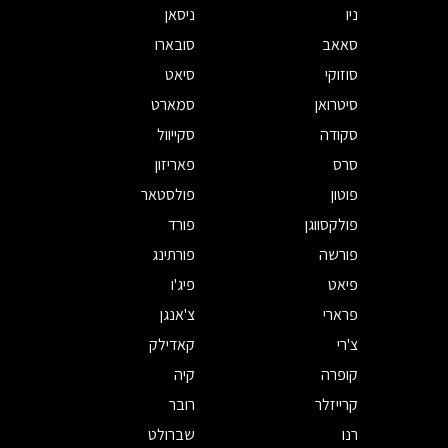
ניו
ניסאן
סאאב
סובארו
סוזוקי
סיאט
סיטרואן
סמארט
סקודה
סקייוול
סרס
פאריזון
פוטון
פולסטאר
פולקסווגן
פורד
פורשה
פורתינג
פיאט
פיג'ו
פרארי
צ'אנגן
צ'רי
קאדילק
קופרה
קיה
קרייזלר
רובר
רנו
שברולט