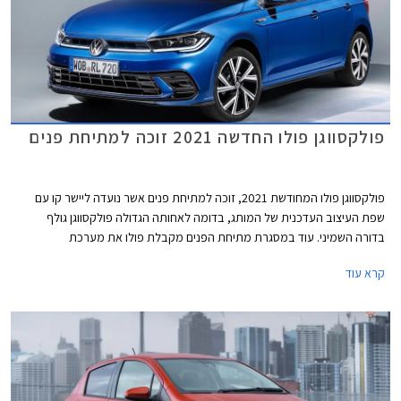
פולקסווגן פולו החדשה 2021 זוכה למתיחת פנים
פולקסווגן פולו המחודשת 2021, זוכה למתיחת פנים אשר נועדה ליישר קו עם
שפת העיצוב העדכנית של המותג, בדומה לאחותה הגדולה פולקסווגן גולף
בדורה השמיני. עוד במסגרת מתיחת הפנים מקבלת פולו את מערכת
המולטימדיה MIB3, עדכונים טכנולוגים שונים, ואבזור בטיחות עדכני.
קרא עוד