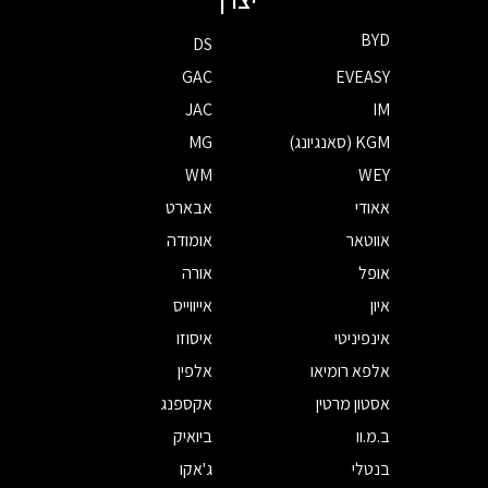
BYD
DS
GAC
EVEASY
JAC
IM
KGM (סאנגיונג)
MG
WM
WEY
אאודי
אבארט
אווטאר
אומודה
אופל
אורה
איון
אייווייס
אינפיניטי
איסוזו
אלפא רומיאו
אלפין
אסטון מרטין
אקספנג
ב.מ.וו
ביואיק
בנטלי
ג'אקו