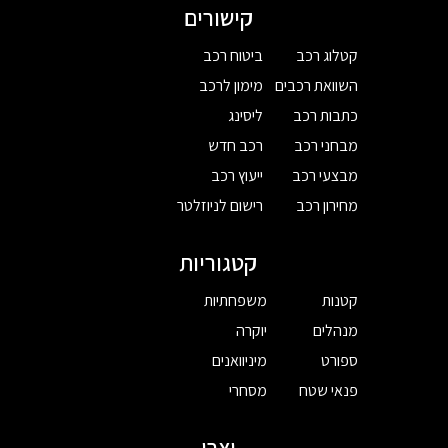
קישורים
קטלוג רכב
ביטוח רכב
השוואת רכבים
מימון לרכב
כתבות רכב
ליסינג
מבחני רכב
רכב חדש
מבצעי רכב
ייעוץ רכב
מחירון רכב
רישום לניוזלטר
קטגוריות
קטנות
משפחתיות
מנהלים
יוקרה
ספורט
מיניוואנים
פנאי שטח
מסחרי
יצרן