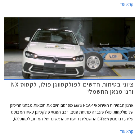
קרא עוד
ציוני בטיחות חדשים לפולקסווגן פולו, לקסוס NX
ורנו מגאן החשמלי
ארגון הבטיחות האירופאי Euro NCAP מפרסם היום את תוצאות מבחני הריסוק
של פולקסווגן פולו שעברה מתיחת פנים, רכב הפנאי פולקסווגן טאיגו המבוסס
עליה, רנו מגאן E-Tech החשמלית הייעודית הראשונה של המותג, לקסוס NX,
וב.מ.וו סדרה 2 קופה.
קרא עוד