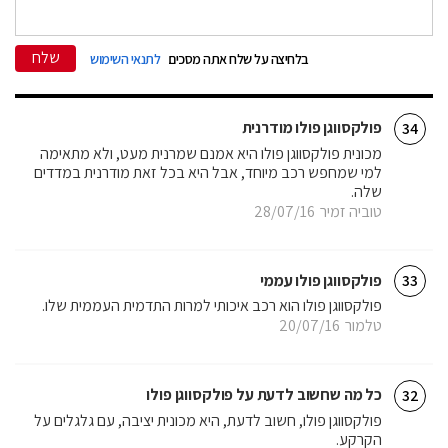
שלח
בלחיצה על שלח אתה מסכים
לתנאי השימוש
פולקסווגן פולו מודרנית
34
מכונית פולקסווגן פולו היא אמנם שמרנית מעט, ולא מתאימה
למי שמחפש רכב מיוחד, אבל היא בכל זאת מודרנית במדדים
שלה.
טוביה זמיר
28/07/16
פולקסווגן פולו עממי
33
פולקסווגן פולו הוא רכב איכותי למרות התדמית העממית שלו.
טלמור
20/07/16
כל מה שחשוב לדעת על פולקסווגן פולו
32
פולקסווגן פולו, חשוב לדעת, היא מכונית יציבה, עם גלגלים על
הקרקע.