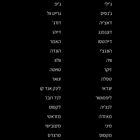
ג'ילי
ג'יפ
ג'נסיס
גרייט וול
דאצ'יה
דודג'
דונגפנג
דייהו
דייהטסו
האמר
הונגצ'י
הונדה
וויה
וולוו
זיקר
טויוטה
טסלה
יגואר
יונדאי
לינק אנד קו
ליפמוטור
לנד רובר
לנצ'יה
לקסוס
מאזדה
מזראטי
מיני
מיצובישי
מקסוס
מרצדס