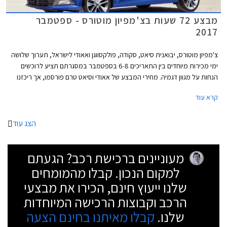
מבצע 72 שעות בצ'מפיון מוטורס - ספטמבר
2017
צ'מפיון מוטורס, יבואנית סיאט, סקודה, פולקסווגן ואאודי לישראל, תערוך שלושה
ימי מכירות מיוחדים בין התאריכים 6-8 בספטמבר במסגרתם תציע לרוכשים
הנחות על מגוון דגמיה. מחירי המבצע של אאודי וסיאט טרם פורסמו, אך ריכזנו
עבורכם מספר דוגמאות להנחות המוצעות באולמות התצוגה של סקודה
קרא עוד
ופולקסווגן.
הצג עוד
מעוניינים ברכישת רכב? הגעתם
למקום הנכון. קבלו מהמומחים
שלנו ייעוץ חינם, הכירו את מבצעי
הרכב וקבוצות הרכישה המיוחדות
שלנו.
קבלו מאיתנו בחינם הצעה