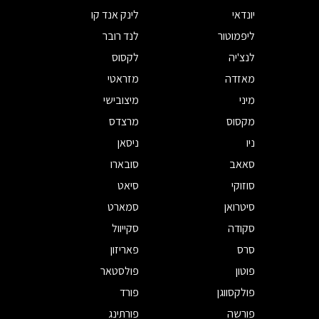
יונדאי
לינק אנד קו
ליפמוטור
לנד רובר
לנצ'יה
לקסוס
מאזדה
מזראטי
מיני
מיצובישי
מקסוס
מרצדס
ניו
ניסאן
סאאב
סובארו
סוזוקי
סיאט
סיטרואן
סמארט
סקודה
סקייוול
סרס
פאריזון
פוטון
פולסטאר
פולקסווגן
פורד
פורשה
פורתינג