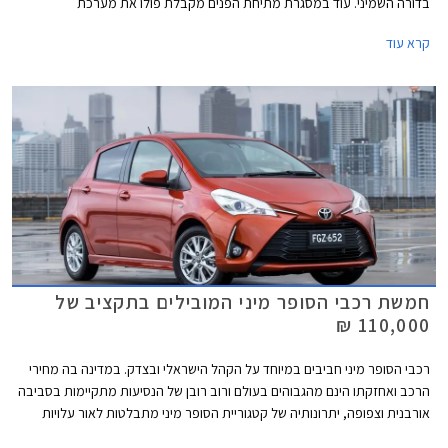
בדורה השמיני. עוד במסגרת מתיחת הפנים מקבלת פולו את מערכת
המולטימדיה MIB3, עדכונים טכנולוגים שונים, ואבזור בטיחות עדכני.
קרא עוד
חמשת רכבי הסופר מיני המובילים בתקציב של
110,000 ₪
רכבי הסופר מיני חביבים במיוחד על הקהל הישראלי ובצדק. במדינה בה מחירי
הרכב ואחזקתו הינם מהגבוהים בעולם ורוב רובן של הנסיעות מתקיימות בסביבה
אורבנית וצפופה, יתרונותיה של קטגוריית הסופר מיני מתבלטות לאור עלויות
הרכישה והאחזקה הנמוכות, והשימושיות התואמת לסביבה עירונית. בשנים