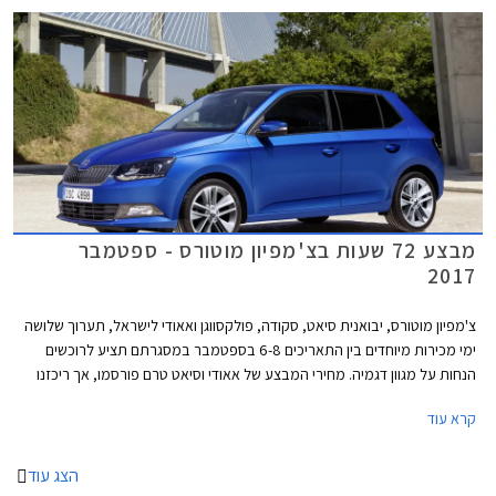
מבצע 72 שעות בצ'מפיון מוטורס - ספטמבר
2017
צ'מפיון מוטורס, יבואנית סיאט, סקודה, פולקסווגן ואאודי לישראל, תערוך שלושה
ימי מכירות מיוחדים בין התאריכים 6-8 בספטמבר במסגרתם תציע לרוכשים
הנחות על מגוון דגמיה. מחירי המבצע של אאודי וסיאט טרם פורסמו, אך ריכזנו
עבורכם מספר דוגמאות להנחות המוצעות באולמות התצוגה של סקודה
קרא עוד
ופולקסווגן.
הצג עוד