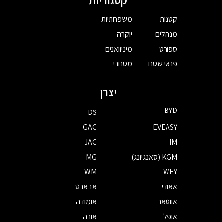
קטגוריות
קטנות
משפחתיות
מנהלים
יוקרה
ספורט
מיניוואנים
פנאי שטח
מסחרי
יצרן
BYD
DS
GAC
EVEASY
JAC
IM
KGM (סאנגיונג)
MG
WM
WEY
אאודי
אבארט
אווטאר
אומודה
אופל
אורה