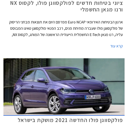
ציוני בטיחות חדשים לפולקסווגן פולו, לקסוס NX
ורנו מגאן החשמלי
ארגון הבטיחות האירופאי Euro NCAP מפרסם היום את תוצאות מבחני הריסוק
של פולקסווגן פולו שעברה מתיחת פנים, רכב הפנאי פולקסווגן טאיגו המבוסס
עליה, רנו מגאן E-Tech החשמלית הייעודית הראשונה של המותג, לקסוס NX,
וב.מ.וו סדרה 2 קופה.
קרא עוד
פולקסווגן פולו החדשה 2021 מושקת בישראל