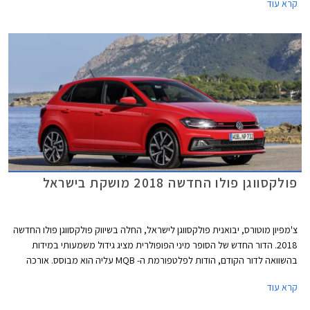
קרא עוד
האחרונות עברה הקטגוריה מהפכה של ממש. המידות שתפחו, הביאו עימן שיפור
משמעותי במרחב הפנים ונפח תא המטען, כך שהמרווחות בקטגוריה, מציעות
מרחב ונפח הטענה כשל משפחתית מהעשור הקודם. גם מערכות הבטיחות
ואבזור נוחות שהיו עד לא מזמן נחלתם הבלעדית של מכוניות יקרות יותר, זלגו
אל רכבי הסופר מיני, ובחלקן אף לגרסאות הביניים. לאור הביקוש והעניין הער,
רכזנו עבורכם את חמשת רכבי הסופר מיני המובילים בתקציב של עד 110,000
₪.
פולקסווגן פולו החדשה 2018 מושקת בישראל
צ'מפיון מוטורס, יבואנית פולקסווגן לישראל, החלה בשיווק פולקסווגן פולו החדשה
2018. הדור החדש של הסופר מיני הפופולרית מציג גידול משמעותי במידות
בהשוואה לדור הקודם, הודות לפלטפורמת ה- MQB עליה הוא מבוסס. אורכה
צמח ב- 81 מ"מ לכדי 4,053 מ"מ, רוחבה צמח ב- 69 מ"מ לכדי 1,751 מ"מ,
קרא עוד
ובסיס הגלגלים התארך בלא פחות מ- 95 מ"מ לכדי 2,551 מ"מ.