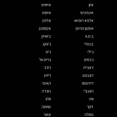
איון
אייווייס
אינפיניטי
איסוזו
אלפא רומיאו
אלפין
אסטון מרטין
אקספנג
ב.מ.וו
ביואיק
בנטלי
ג'אקו
ג'ילי
ג'יפ
ג'נסיס
גרייט וול
דאצ'יה
דודג'
דונגפנג
דייהו
דייהטסו
האמר
הונגצ'י
הונדה
וויה
וולוו
זיקר
טויוטה
טסלה
יגואר