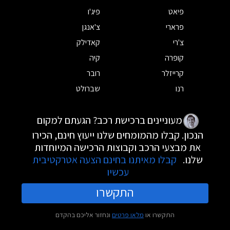
פיאט
פיג'ו
פרארי
צ'אנגן
צ'רי
קאדילק
קופרה
קיה
קרייזלר
רובר
רנו
שברולט
מעוניינים ברכישת רכב? הגעתם למקום
הנכון. קבלו מהמומחים שלנו ייעוץ חינם, הכירו
את מבצעי הרכב וקבוצות הרכישה המיוחדות
שלנו.
קבלו מאיתנו בחינם הצעה אטרקטיבית
עכשיו
התקשרו
התקשרו או
מלאו פרטים
ונחזור אליכם בהקדם