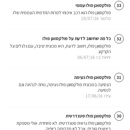
פולקסווגן פולו עממי
33
פולקסווגן פולו הוא רכב איכותי למרות התדמית העממית שלו.
טלמור
20/07/16
כל מה שחשוב לדעת על פולקסווגן פולו
32
פולקסווגן פולו, חשוב לדעת, היא מכונית יציבה, עם גלגלים על
הקרקע.
יחיאל בז
06/07/16
פולקסווגן פולו נעימה
31
הנסיעה במכונית פולקסווגן פולו נעימה, נוחה לנהיגה וגם
לנסיעה.
עידו
17/06/16
פולקסווגן פולו סטנדרטית
30
פולקסווגן פולו נראית סטנדרטית. לא מיוחדת. אולי מספקת
ביצועים טובים, אבל לא מדהימה ביופיה.