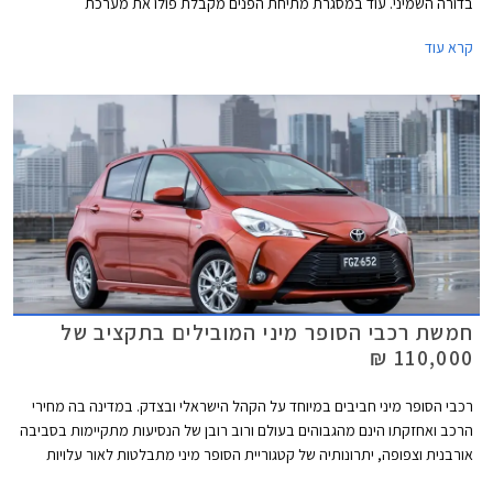
בדורה השמיני. עוד במסגרת מתיחת הפנים מקבלת פולו את מערכת
המולטימדיה MIB3, עדכונים טכנולוגים שונים, ואבזור בטיחות עדכני.
קרא עוד
חמשת רכבי הסופר מיני המובילים בתקציב של
110,000 ₪
רכבי הסופר מיני חביבים במיוחד על הקהל הישראלי ובצדק. במדינה בה מחירי
הרכב ואחזקתו הינם מהגבוהים בעולם ורוב רובן של הנסיעות מתקיימות בסביבה
אורבנית וצפופה, יתרונותיה של קטגוריית הסופר מיני מתבלטות לאור עלויות
הרכישה והאחזקה הנמוכות, והשימושיות התואמת לסביבה עירונית. בשנים