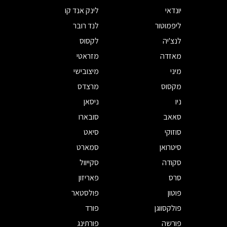
יונדאי
לינק אנד קו
ליפמוטור
לנד רובר
לנצ'יה
לקסוס
מאזדה
מזראטי
מיני
מיצובישי
מקסוס
מרצדס
ניו
ניסאן
סאאב
סובארו
סוזוקי
סיאט
סיטרואן
סמארט
סקודה
סקייוול
סרס
פאריזון
פוטון
פולסטאר
פולקסווגן
פורד
פורשה
פורתינג