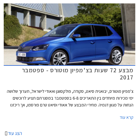
מבצע 72 שעות בצ'מפיון מוטורס - ספטמבר
2017
צ'מפיון מוטורס, יבואנית סיאט, סקודה, פולקסווגן ואאודי לישראל, תערוך שלושה
ימי מכירות מיוחדים בין התאריכים 6-8 בספטמבר במסגרתם תציע לרוכשים
הנחות על מגוון דגמיה. מחירי המבצע של אאודי וסיאט טרם פורסמו, אך ריכזנו
עבורכם מספר דוגמאות להנחות המוצעות באולמות התצוגה של סקודה
קרא עוד
ופולקסווגן.
הצג עוד