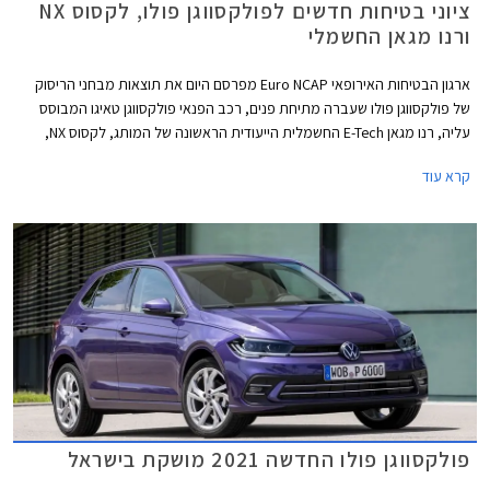
ציוני בטיחות חדשים לפולקסווגן פולו, לקסוס NX
ורנו מגאן החשמלי
ארגון הבטיחות האירופאי Euro NCAP מפרסם היום את תוצאות מבחני הריסוק
של פולקסווגן פולו שעברה מתיחת פנים, רכב הפנאי פולקסווגן טאיגו המבוסס
עליה, רנו מגאן E-Tech החשמלית הייעודית הראשונה של המותג, לקסוס NX,
וב.מ.וו סדרה 2 קופה.
קרא עוד
פולקסווגן פולו החדשה 2021 מושקת בישראל