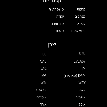
קטגוריות
קטנות
משפחתיות
מנהלים
יוקרה
ספורט
מיניוואנים
פנאי שטח
מסחרי
יצרן
BYD
DS
GAC
EVEASY
JAC
IM
KGM (סאנגיונג)
MG
WM
WEY
אאודי
אבארט
אווטאר
אומודה
אופל
אורה