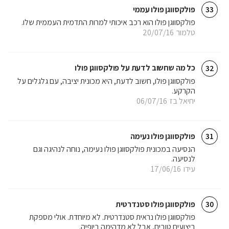
פולקסווגן פולו עממי
33
פולקסווגן פולו הוא רכב איכותי למרות התדמית העממית שלו.
טלמור
20/07/16
כל מה שחשוב לדעת על פולקסווגן פולו
32
פולקסווגן פולו, חשוב לדעת, היא מכונית יציבה, עם גלגלים על
הקרקע.
יחיאל בז
06/07/16
פולקסווגן פולו נעימה
31
הנסיעה במכונית פולקסווגן פולו נעימה, נוחה לנהיגה וגם
לנסיעה.
עידו
17/06/16
פולקסווגן פולו סטנדרטית
30
פולקסווגן פולו נראית סטנדרטית. לא מיוחדת. אולי מספקת
ביצועים טובים, אבל לא מדהימה ביופיה.