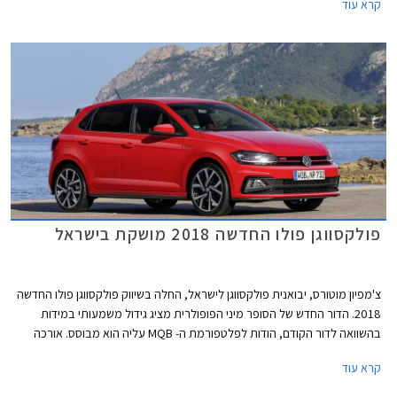
קרא עוד
האחרונות עברה הקטגוריה מהפכה של ממש. המידות שתפחו, הביאו עימן שיפור
משמעותי במרחב הפנים ונפח תא המטען, כך שהמרווחות בקטגוריה, מציעות
מרחב ונפח הטענה כשל משפחתית מהעשור הקודם. גם מערכות הבטיחות
ואבזור נוחות שהיו עד לא מזמן נחלתם הבלעדית של מכוניות יקרות יותר, זלגו
אל רכבי הסופר מיני, ובחלקן אף לגרסאות הביניים. לאור הביקוש והעניין הער,
רכזנו עבורכם את חמשת רכבי הסופר מיני המובילים בתקציב של עד 110,000
₪.
פולקסווגן פולו החדשה 2018 מושקת בישראל
צ'מפיון מוטורס, יבואנית פולקסווגן לישראל, החלה בשיווק פולקסווגן פולו החדשה
2018. הדור החדש של הסופר מיני הפופולרית מציג גידול משמעותי במידות
בהשוואה לדור הקודם, הודות לפלטפורמת ה- MQB עליה הוא מבוסס. אורכה
צמח ב- 81 מ"מ לכדי 4,053 מ"מ, רוחבה צמח ב- 69 מ"מ לכדי 1,751 מ"מ,
קרא עוד
ובסיס הגלגלים התארך בלא פחות מ- 95 מ"מ לכדי 2,551 מ"מ.