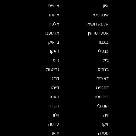
איון
אייווייס
אינפיניטי
איסוזו
אלפא רומיאו
אלפין
אסטון מרטין
אקספנג
ב.מ.וו
ביואיק
בנטלי
ג'אקו
ג'ילי
ג'יפ
ג'נסיס
גרייט וול
דאצ'יה
דודג'
דונגפנג
דייהו
דייהטסו
האמר
הונגצ'י
הונדה
וויה
וולוו
זיקר
טויוטה
טסלה
יגואר