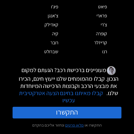
פיאט
פיג'ו
פרארי
צ'אנגן
צ'רי
קאדילק
קופרה
קיה
קרייזלר
רובר
רנו
שברולט
מעוניינים ברכישת רכב? הגעתם למקום
הנכון. קבלו מהמומחים שלנו ייעוץ חינם, הכירו
את מבצעי הרכב וקבוצות הרכישה המיוחדות
שלנו.
קבלו מאיתנו בחינם הצעה אטרקטיבית
עכשיו
התקשרו
התקשרו או
מלאו פרטים
ונחזור אליכם בהקדם