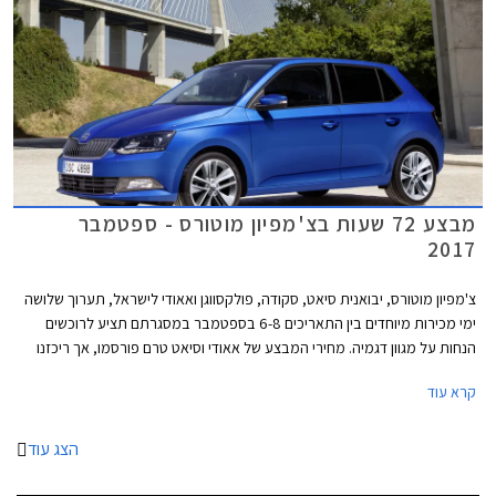
מבצע 72 שעות בצ'מפיון מוטורס - ספטמבר
2017
צ'מפיון מוטורס, יבואנית סיאט, סקודה, פולקסווגן ואאודי לישראל, תערוך שלושה
ימי מכירות מיוחדים בין התאריכים 6-8 בספטמבר במסגרתם תציע לרוכשים
הנחות על מגוון דגמיה. מחירי המבצע של אאודי וסיאט טרם פורסמו, אך ריכזנו
עבורכם מספר דוגמאות להנחות המוצעות באולמות התצוגה של סקודה
קרא עוד
ופולקסווגן.
הצג עוד