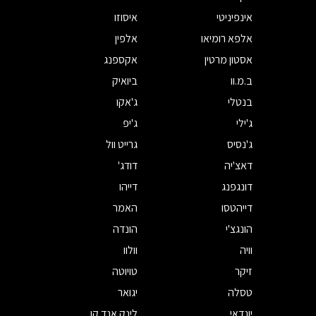
אינפיניטי
איסוזו
אלפא רומיאו
אלפין
אסטון מרטין
אקספנג
ב.מ.וו
ביואיק
בנטלי
ג'אקו
ג'ילי
ג'יפ
ג'נסיס
גרייט וול
דאצ'יה
דודג'
דונגפנג
דייהו
דייהטסו
האמר
הונגצ'י
הונדה
וויה
וולוו
זיקר
טויוטה
טסלה
יגואר
יונדאי
לינק אנד קו