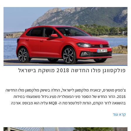
משמעותי במרחב הפנים ונפח תא המטען, כך שהמרווחות בקטגוריה, מציעות
מרחב ונפח הטענה כשל משפחתית מהעשור הקודם. גם מערכות הבטיחות
ואבזור נוחות שהיו עד לא מזמן נחלתם הבלעדית של מכוניות יקרות יותר, זלגו
אל רכבי הסופר מיני, ובחלקן אף לגרסאות הביניים. לאור הביקוש והעניין הער,
רכזנו עבורכם את חמשת רכבי הסופר מיני המובילים בתקציב של עד 110,000
₪.
פולקסווגן פולו החדשה 2018 מושקת בישראל
צ'מפיון מוטורס, יבואנית פולקסווגן לישראל, החלה בשיווק פולקסווגן פולו החדשה
2018. הדור החדש של הסופר מיני הפופולרית מציג גידול משמעותי במידות
בהשוואה לדור הקודם, הודות לפלטפורמת ה- MQB עליה הוא מבוסס. אורכה
צמח ב- 81 מ"מ לכדי 4,053 מ"מ, רוחבה צמח ב- 69 מ"מ לכדי 1,751 מ"מ,
קרא עוד
ובסיס הגלגלים התארך בלא פחות מ- 95 מ"מ לכדי 2,551 מ"מ.