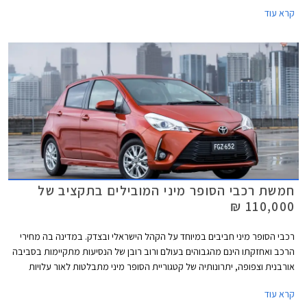
המולטימדיה MIB3, עדכונים טכנולוגים שונים, ואבזור בטיחות עדכני.
קרא עוד
חמשת רכבי הסופר מיני המובילים בתקציב של
110,000 ₪
רכבי הסופר מיני חביבים במיוחד על הקהל הישראלי ובצדק. במדינה בה מחירי
הרכב ואחזקתו הינם מהגבוהים בעולם ורוב רובן של הנסיעות מתקיימות בסביבה
אורבנית וצפופה, יתרונותיה של קטגוריית הסופר מיני מתבלטות לאור עלויות
הרכישה והאחזקה הנמוכות, והשימושיות התואמת לסביבה עירונית. בשנים
קרא עוד
האחרונות עברה הקטגוריה מהפכה של ממש. המידות שתפחו, הביאו עימן שיפור