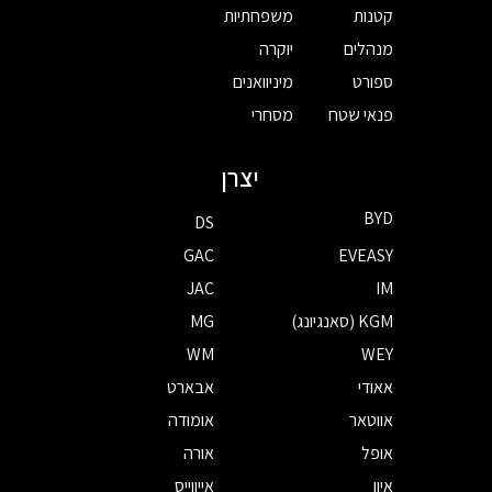
קטנות
משפחתיות
מנהלים
יוקרה
ספורט
מיניוואנים
פנאי שטח
מסחרי
יצרן
BYD
DS
GAC
EVEASY
JAC
IM
KGM (סאנגיונג)
MG
WM
WEY
אאודי
אבארט
אווטאר
אומודה
אופל
אורה
איון
אייווייס