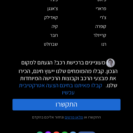
פרארי
צ'אנגן
צ'רי
קאדילק
קופרה
קיה
קרייזלר
רובר
רנו
שברולט
מעוניינים ברכישת רכב? הגעתם למקום
הנכון. קבלו מהמומחים שלנו ייעוץ חינם, הכירו
את מבצעי הרכב וקבוצות הרכישה המיוחדות
שלנו.
קבלו מאיתנו בחינם הצעה אטרקטיבית
עכשיו
התקשרו
התקשרו או
מלאו פרטים
ונחזור אליכם בהקדם