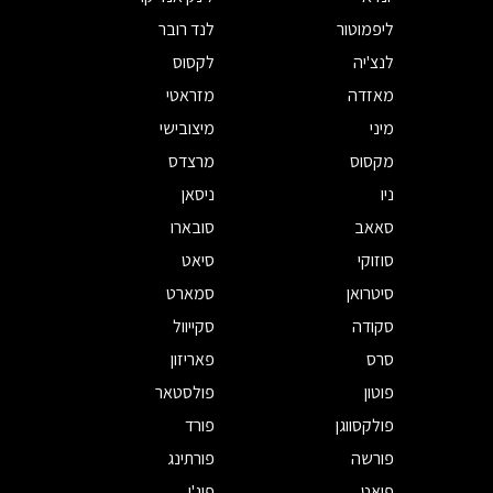
ליפמוטור
לנד רובר
לנצ'יה
לקסוס
מאזדה
מזראטי
מיני
מיצובישי
מקסוס
מרצדס
ניו
ניסאן
סאאב
סובארו
סוזוקי
סיאט
סיטרואן
סמארט
סקודה
סקייוול
סרס
פאריזון
פוטון
פולסטאר
פולקסווגן
פורד
פורשה
פורתינג
פיאט
פיג'ו