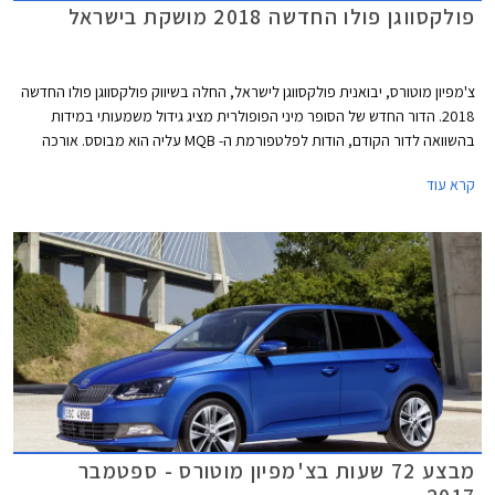
פולקסווגן פולו החדשה 2018 מושקת בישראל
צ'מפיון מוטורס, יבואנית פולקסווגן לישראל, החלה בשיווק פולקסווגן פולו החדשה
2018. הדור החדש של הסופר מיני הפופולרית מציג גידול משמעותי במידות
בהשוואה לדור הקודם, הודות לפלטפורמת ה- MQB עליה הוא מבוסס. אורכה
צמח ב- 81 מ"מ לכדי 4,053 מ"מ, רוחבה צמח ב- 69 מ"מ לכדי 1,751 מ"מ,
קרא עוד
ובסיס הגלגלים התארך בלא פחות מ- 95 מ"מ לכדי 2,551 מ"מ.
מבצע 72 שעות בצ'מפיון מוטורס - ספטמבר