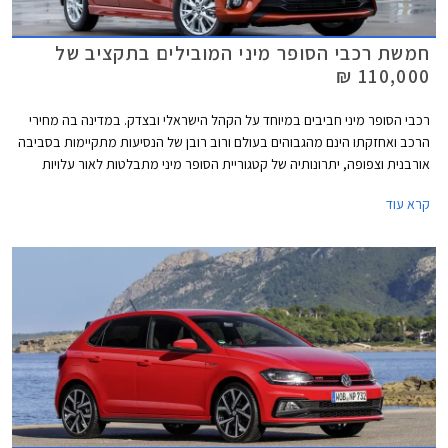
חמשת רכבי הסופר מיני המובילים בתקציב של
110,000 ₪
רכבי הסופר מיני חביבים במיוחד על הקהל הישראלי ובצדק. במדינה בה מחירי
הרכב ואחזקתו הינם מהגבוהים בעולם ורוב רובן של הנסיעות מתקיימות בסביבה
אורבנית וצפופה, יתרונותיה של קטגוריית הסופר מיני מתבלטות לאור עלויות
הרכישה והאחזקה הנמוכות, והשימושיות התואמת לסביבה עירונית. בשנים
קרא עוד
האחרונות עברה הקטגוריה מהפכה של ממש. המידות שתפחו, הביאו עימן שיפור
משמעותי במרחב הפנים ונפח תא המטען, כך שהמרווחות בקטגוריה, מציעות
מרחב ונפח הטענה כשל משפחתית מהעשור הקודם. גם מערכות הבטיחות
ואבזור נוחות שהיו עד לא מזמן נחלתם הבלעדית של מכוניות יקרות יותר, זלגו
אל רכבי הסופר מיני, ובחלקן אף לגרסאות הביניים. לאור הביקוש והעניין הער,
רכזנו עבורכם את חמשת רכבי הסופר מיני המובילים בתקציב של עד 110,000
₪.