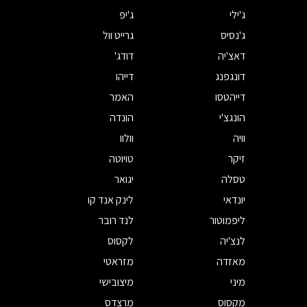
ג'ילי
ג'יפ
ג'נסיס
גרייט וול
דאצ'יה
דודג'
דונגפנג
דייהו
דייהטסו
האמר
הונגצ'י
הונדה
וויה
וולוו
זיקר
טויוטה
טסלה
יגואר
יונדאי
לינק אנד קו
ליפמוטור
לנד רובר
לנצ'יה
לקסוס
מאזדה
מזראטי
מיני
מיצובישי
מקסוס
מרצדס