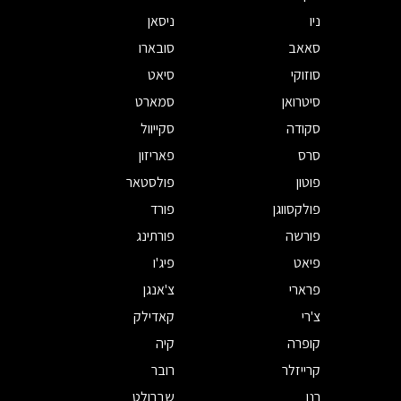
ניו
ניסאן
סאאב
סובארו
סוזוקי
סיאט
סיטרואן
סמארט
סקודה
סקייוול
סרס
פאריזון
פוטון
פולסטאר
פולקסווגן
פורד
פורשה
פורתינג
פיאט
פיג'ו
פרארי
צ'אנגן
צ'רי
קאדילק
קופרה
קיה
קרייזלר
רובר
רנו
שברולט