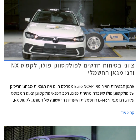
ציוני בטיחות חדשים לפולקסווגן פולו, לקסוס NX
ורנו מגאן החשמלי
ארגון הבטיחות האירופאי Euro NCAP מפרסם היום את תוצאות מבחני הריסוק
של פולקסווגן פולו שעברה מתיחת פנים, רכב הפנאי פולקסווגן טאיגו המבוסס
עליה, רנו מגאן E-Tech החשמלית הייעודית הראשונה של המותג, לקסוס NX,
וב.מ.וו סדרה 2 קופה.
קרא עוד