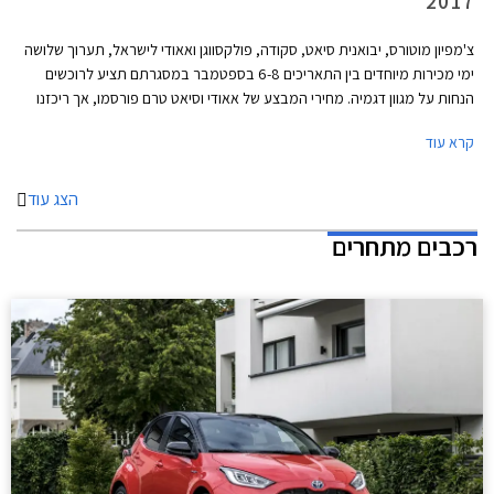
2017
צ'מפיון מוטורס, יבואנית סיאט, סקודה, פולקסווגן ואאודי לישראל, תערוך שלושה
ימי מכירות מיוחדים בין התאריכים 6-8 בספטמבר במסגרתם תציע לרוכשים
הנחות על מגוון דגמיה. מחירי המבצע של אאודי וסיאט טרם פורסמו, אך ריכזנו
עבורכם מספר דוגמאות להנחות המוצעות באולמות התצוגה של סקודה
קרא עוד
ופולקסווגן.
הצג עוד
רכבים מתחרים