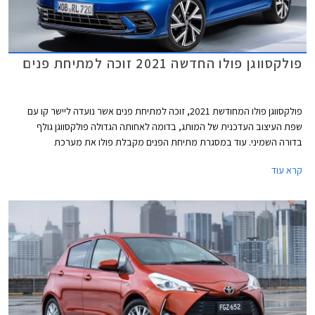
פולקסווגן פולו החדשה 2021 זוכה למתיחת פנים
פולקסווגן פולו המחודשת 2021, זוכה למתיחת פנים אשר נועדה ליישר קו עם
שפת העיצוב העדכנית של המותג, בדומה לאחותה הגדולה פולקסווגן גולף
בדורה השמיני. עוד במסגרת מתיחת הפנים מקבלת פולו את מערכת
המולטימדיה MIB3, עדכונים טכנולוגים שונים, ואבזור בטיחות עדכני.
קרא עוד