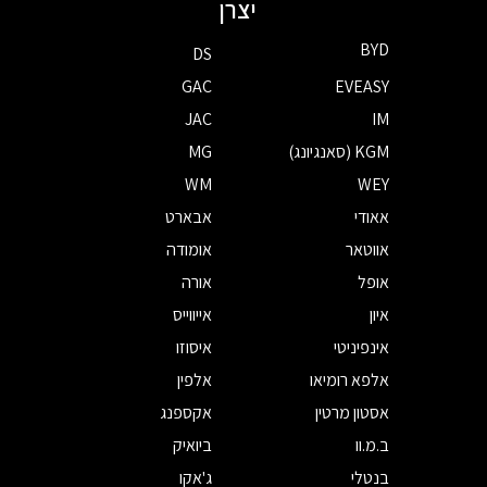
יצרן
BYD
DS
GAC
EVEASY
JAC
IM
KGM (סאנגיונג)
MG
WM
WEY
אאודי
אבארט
אווטאר
אומודה
אופל
אורה
איון
אייווייס
אינפיניטי
איסוזו
אלפא רומיאו
אלפין
אסטון מרטין
אקספנג
ב.מ.וו
ביואיק
בנטלי
ג'אקו