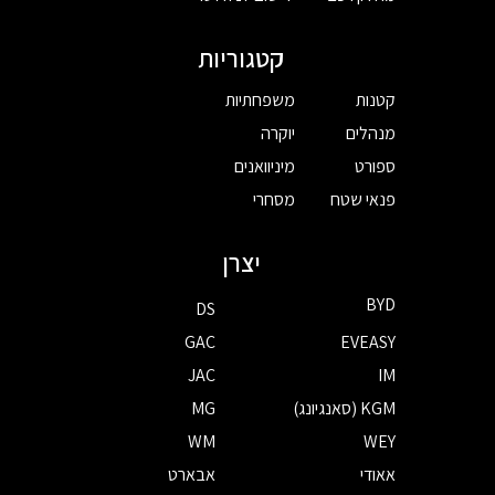
קטגוריות
קטנות
משפחתיות
מנהלים
יוקרה
ספורט
מיניוואנים
פנאי שטח
מסחרי
יצרן
BYD
DS
GAC
EVEASY
JAC
IM
KGM (סאנגיונג)
MG
WM
WEY
אאודי
אבארט