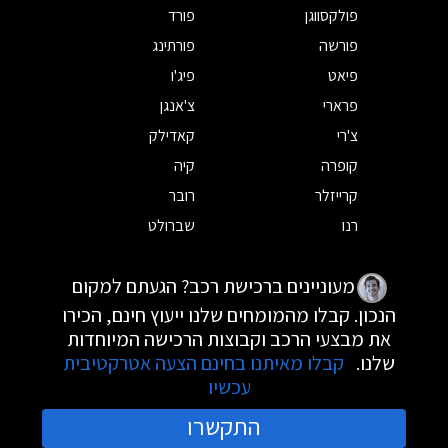
פולקסווגן
פורד
פורשה
פורתינג
פיאט
פיג'ו
פרארי
צ'אנגן
צ'רי
קאדילק
קופרה
קיה
קרייזלר
רובר
רנו
שברולט
מעוניינים ברכישת רכב? הגעתם למקום
הנכון. קבלו מהמומחים שלנו ייעוץ חינם, הכירו
את מבצעי הרכב וקבוצות הרכישה המיוחדות
שלנו.
קבלו מאיתנו בחינם הצעה אטרקטיבית
עכשיו
התקשרו