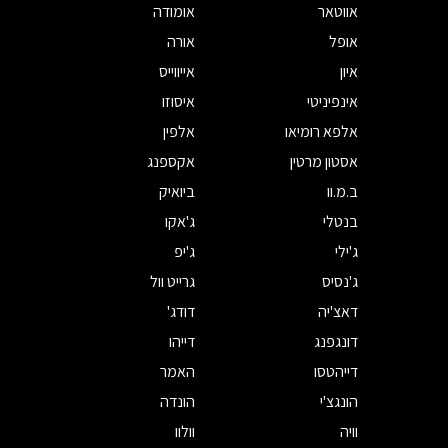
אווטאר
אומודה
אופל
אורה
איון
אייווייס
אינפיניטי
איסוזו
אלפא רומיאו
אלפין
אסטון מרטין
אקספנג
ב.מ.וו
ביואיק
בנטלי
ג'אקו
ג'ילי
ג'יפ
ג'נסיס
גרייט וול
דאצ'יה
דודג'
דונגפנג
דייהו
דייהטסו
האמר
הונגצ'י
הונדה
וויה
וולוו