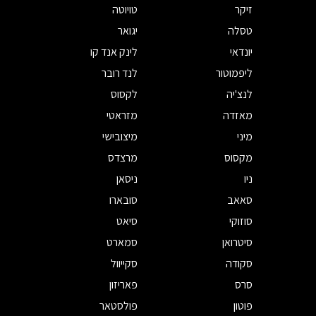
זיקר
טויוטה
טסלה
יגואר
יונדאי
לינק אנד קו
ליפמוטור
לנד רובר
לנצ'יה
לקסוס
מאזדה
מזראטי
מיני
מיצובישי
מקסוס
מרצדס
ניו
ניסאן
סאאב
סובארו
סוזוקי
סיאט
סיטרואן
סמארט
סקודה
סקייוול
סרס
פאריזון
פוטון
פולסטאר