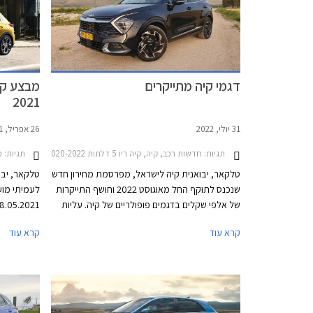
דגמי קיה מתייקרים
מבצע קיה
2021
31 יולי, 2022
26 אפריל, 2021
תגיות:
חדשות רכב, קיה, קיה ריו 5 דלתות 2020-2022, קיה פיקנטו 2021-2024, קיה סיד סטיישן 2019-2025, קיה סיד 5 דלתות 2019-2022, קיה ספורטאז' 2022-2026, קיה סלטוס 2020-2023, קיה סורנטו 2021-2024, קיה קרניבל 2021-2024קיה סטוניק 2020-2026
תגיות:
מבצע
טלקאר, יבואנית קיה לישראל, מפרסמת מחירון חדש
טלקאר, יבו
שנכנס לתוקף החל מאוגוסט 2022 וחושף התייקרות
לעמיתי מוע
של אלפי שקלים בדגמים פופולריים של קיה. עליות
המחירים בקיה מגיעות לאחר שבחודשים האחרונים
הרוכשים מה
קרא עוד
קרא עוד
התייקרו דגמי סקודה, פיג'ו, סיטרואן, אופל, טויוטה
ואחרים.
האשראי של 
המבצע נערך
הארץ.