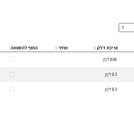
צריכת דלק
מחיר
הוסף להשוואה
8.06
ל/ק
8.3
ל/ק
8.3
ל/ק