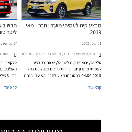
מבצע קיה לעמיתי מועדון חבר - מאי
2019
ליטר טור
01 מאי, 2019
17 פברואר, 2019
תגיות:
תגיות:
מבצעי רכב חבר, מבצעי רכב, קטנות, משפחתיות, מיניוואנים, פנאי שטח, קיה, קיה ריו 5 דלתות 2017-2020, קיה קרניבל 2015-2018, קיה ספורטאז' 2019-2022, קיה סיד סטיישן 2019-2025, קיה סורנטו 2017-2021, קיה נירו 2016-2019, 
חד
טלקאר, יבואנית קיה לישראל, יוצאת במבצע
טלקאר, יבו
לעמיתי מועדון חבר בין התאריכים 03.05.2019 -
האצ'בק עם 
04.06.2019 במסגרתו תציע לחברי המועדון הנחה
ממחיר המחירון, הטבות אבזור, ותוכנית מימון בבנק
קרא עוד
קרא עוד
אוצר החייל בריבית מקסימלית של פריים מינוס
לתי
0.4%. בנוסף תוצע הלוואה בתנאים מועדפים
במסגרת תכנית המימון חבר ליס, והנחה בגובה
20% ברכישת אבזור בהתקנה מקומית. המבצע
היצרן. יחי
יערך בכל אולמות התצוגה של קיה ברחבי הארץ.
שהוצע עד כ
מעוניינים ברכי