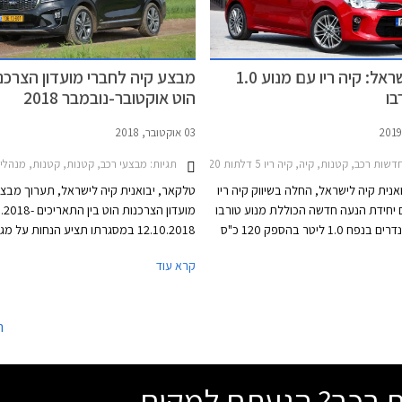
חדש בישראל: קיה ריו עם מנוע 1.0
מבצע קיה לחברי מועדון הצרכנ
בו
הוט אוקטובר-נובמבר 2018
03 אוקטובר, 2018
קיה קארנס 2013-2018, קיה סיד 5 דלתות 2019-2022, קיה פיקנטו 2017-2021קיה סטוניק 2018-2020
שות רכב, קטנות, קיה, קיה ריו 5 דלתות 2017-2020מחירון רכב
תגיות:
מבצעי רכב, קטנות, קטנות, מנהלים, פנאי שטח, מיניוואנים, קיה, קיה ריו 5 דלתות 2017-2020, קיה א
אנית קיה לישראל, החלה בשיווק קיה ריו
טלקאר, יבואנית קיה לישראל, תערוך מבצ
יחידת הנעה חדשה הכוללת מנוע טורבו
מועדון הצרכנות הוט בין ה
בנזין 3 צילינדרים בנפח 1.0 ליטר בהספק 120 כ"ס
12.10.2018 במסגרתו תציע הנחות על מג
ומומנט של 17.5 קג"מ החל מ- 1,500 סל"ד המשודך
קרא עוד
בת 7 הילוכים רובוטית כפולת מצמדים. תאוצה
בכרטיס האשראי של המועדון, ו- 
0-100 קמ"ש אורכת 10.5 שניות וצריכת הדלק
ברכישת אביזרים בהתקנה מקומית. המבצע
הממוצעת עומדת על 19.6 ק"מ לליטר לפי נתוני
בעשרת אולמות התצוגה של קיה ברחבי הא
ה
דת הנעה זו מוכרת מקיה סטוניק ומחליפה
את מנוע הבנזין בנפח 1.4 ליטרים המפיק 100 כ"ס
ה.
שת רכב? הגעתם למקום