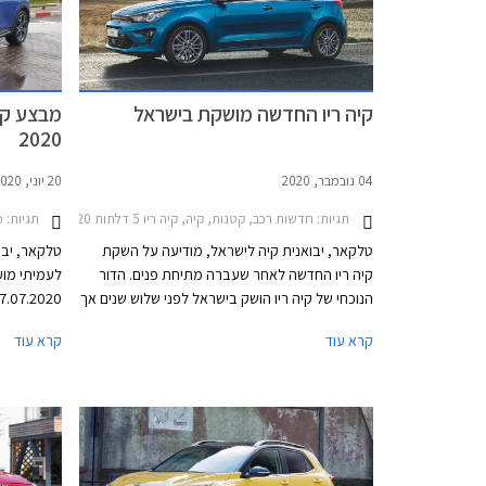
קיה ריו החדשה מושקת בישראל
מבצע קיה
2020
04 נובמבר, 2020
20 יוני, 2020
תגיות:
חדשות רכב, קטנות, קיה, קיה ריו 5 דלתות 2017-2020, מחירון רכבקיה ריו 2020
תגיות:
מב
טלקאר, יבואנית קיה לישראל, מודיעה על השקת
טלקאר, יבו
קיה ריו החדשה לאחר שעברה מתיחת פנים. הדור
הנוכחי של קיה ריו הושק בישראל לפני שלוש שנים אך
לא הצליח לשחזר את הצלחת קודמיו. בהתחלה שווק
המועדון הנ
קרא עוד
קרא עוד
ללא מערכות בטיחות ויחידת ההנעה לא עמדה
ותוכנית מימ
בסטנדרטים של המתחרות המודרניות. גרסת הסדאן
0.4%.
שווקה לזמן קצר ונעלמה, וגם לאחר ששודרג המפרט
במסגרת תכנ
וקיה ריו הוצעה במחיר אטרקטיבי עם האחריות
הארוכה בקטגוריה, לא התרוממו המכירות.
חבר. המבצע
ברחבי האר