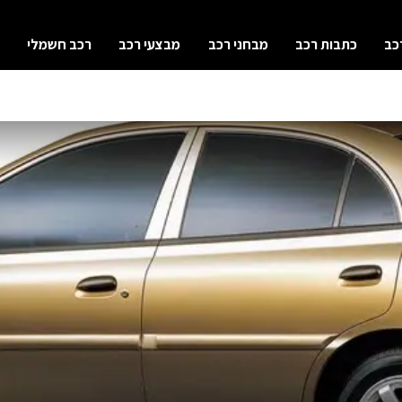
כב
כתבות רכב
מבחני רכב
מבצעי רכב
רכב חשמלי