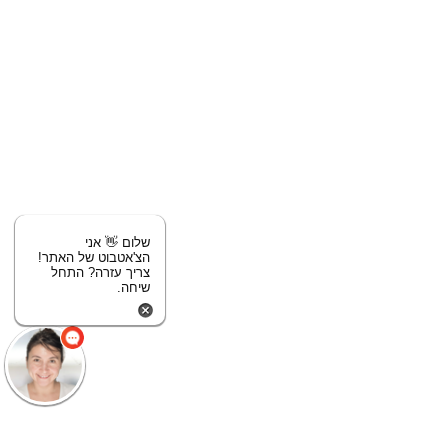
שלום 👋 אני
הצ'אטבוט של האתר!
צריך עזרה? התחל
שיחה.