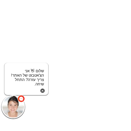
שלום 👋 אני
הצ'אטבוט של האתר!
צריך עזרה? התחל
שיחה.