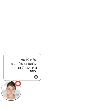
שלום 👋 אני
הצ'אטבוט של האתר!
צריך עזרה? התחל
שיחה.