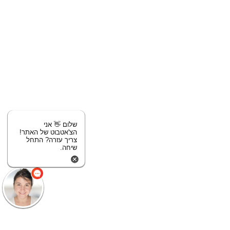
שלום 👋 אני
הצ'אטבוט של האתר!
צריך עזרה? התחל
שיחה.