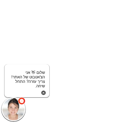
שלום 👋 אני
הצ'אטבוט של האתר!
צריך עזרה? התחל
שיחה.