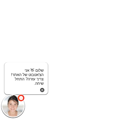
שלום 👋 אני
הצ'אטבוט של האתר!
צריך עזרה? התחל
שיחה.