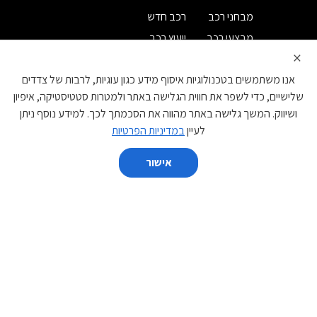
מבחני רכב
רכב חדש
מבצעי רכב
ייעוץ רכב
×
מחירון רכב
רישום לניוזלטר
אנו משתמשים בטכנולוגיות איסוף מידע כגון עוגיות, לרבות של צדדים
קטגוריות
שלישיים, כדי לשפר את חווית הגלישה באתר ולמטרות סטטיסטיקה, איפיון
ושיווק. המשך גלישה באתר מהווה את הסכמתך לכך. למידע נוסף ניתן
קטנות
משפחתיות
לעיין
במדיניות הפרטיות
מנהלים
יוקרה
אישור
ספורט
מיניוואנים
השווה
פנאי שטח
מסחרי
יצרן
נקה הכל
השווה
BYD
DS
GAC
EVEASY
JAC
IM