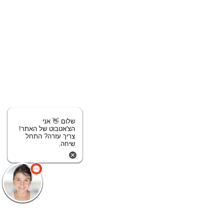
שלום 👋 אני
הצ'אטבוט של האתר!
צריך עזרה? התחל
שיחה.