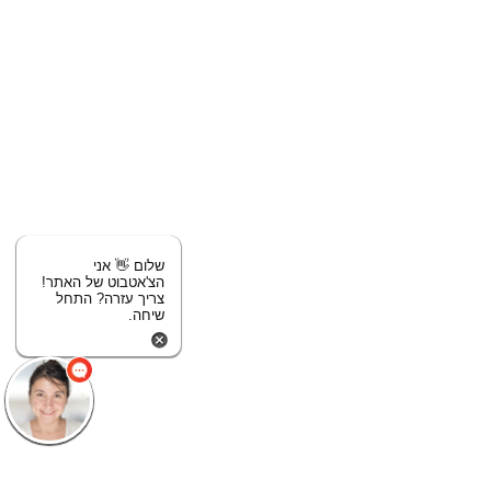
שלום 👋 אני
הצ'אטבוט של האתר!
צריך עזרה? התחל
שיחה.