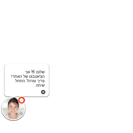
שלום 👋 אני
הצ'אטבוט של האתר!
צריך עזרה? התחל
שיחה.