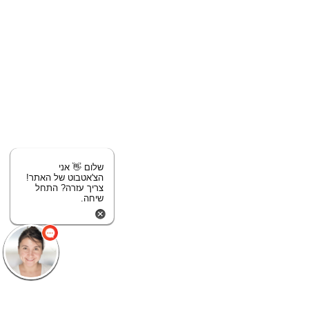
שלום 👋 אני
הצ'אטבוט של האתר!
צריך עזרה? התחל
שיחה.