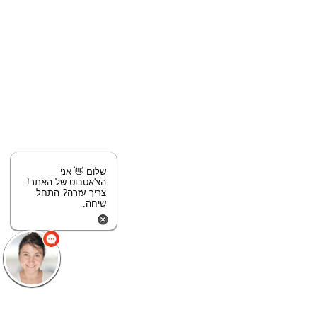
שלום 👋 אני
הצ'אטבוט של האתר!
צריך עזרה? התחל
שיחה.