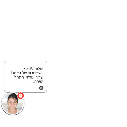
שלום 👋 אני
הצ'אטבוט של האתר!
צריך עזרה? התחל
שיחה.