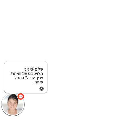
שלום 👋 אני
הצ'אטבוט של האתר!
צריך עזרה? התחל
שיחה.