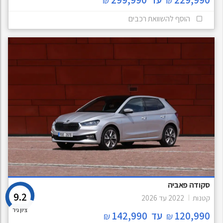
₪
₪
הוסף להשוואת רכבים
סקודה פאביה
9.2
קטנות
2022
עד
2026
ציון גיר
120,990
עד
142,990
₪
₪