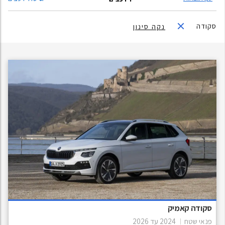
וורקס" לאחר שמפעלה נפגע משריפה ונקלעה לקשיים כלכליים כך שהיה
צורך בשותף עסקי. מאז יוצרו המכוניות תחת המותג "סקודה". לאור המצב
סקודה
נקה סינון
הפוליטי בצ'כיה לאחר מלחמת העולם השנייה בודדה סקודה מהעולם
המערבי ולכן המכוניות שיוצרו באותה תקופה היו מיושנות ביחס למכוניות
המערביות אך הפלת המשטר הקומוניסטי במערב אירופה בשנת 1989
הביאה איתה אפשרויות חדשות וכך פולקסווגן ורנו הציעו לרכוש את חברת
סקודה, פולקסווגן נבחרה ע"י ממשלת צ'כיה לחברה שתרכוש את סקודה
ותפעל לקידומה בשוק הבינלאומי. בשנת 2000 הושלמה רכישת סקודה
ע"י קבוצת פולקסווגן. בשנת 2011 נמכרו 879,200 מרכבי החברה ברחבי
העולם. היבואן הרשמי בארץ הוא צ'מפיון מוטורס שהחל ביבוא סדיר לארץ
משנת 1996, עד אז היה היבואן איש העסקים שלמה שמלצר. כיום סקודה
שולטת בשוק המוניות בישראל ומהווה כרבע מצי הרכב של משטרת
ישראל. בשנים 1996 עד 2011 נמכרו בישראל כ-63,000 מכוניות מתוצרת
סקודה, מתוכן 9,221 בשנת 2011 לבדה.
סקודה קאמיק
פנאי שטח
2024
עד
2026