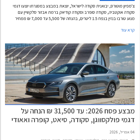
צ'מפיון מוטורס, יבואנית סקודה לישראל, יוצאת במבצע במסגרתו יוצעו דגמי
סקודה אוקטביה, סקודה סופרב וסקודה קודיאק ברמת אבזור סלקשיין עם
מנוע טורבו בנזין בנפח 1.5 ליטרים, בהנחה של 5,500 עד 7,000 ₪ ממחיר
המחירון. המבצע יתקיים בכל אולמות התצוגה של סקודה בין התאריכים 26-29
קרא עוד
במאי 2026 או עד גמר המלאי.
מבצע פסח 2026: עד 31,500 ₪ הנחה על
דגמי פולקסווגן, סקודה, סיאט, קופרה ואאודי
04 אפריל, 2026