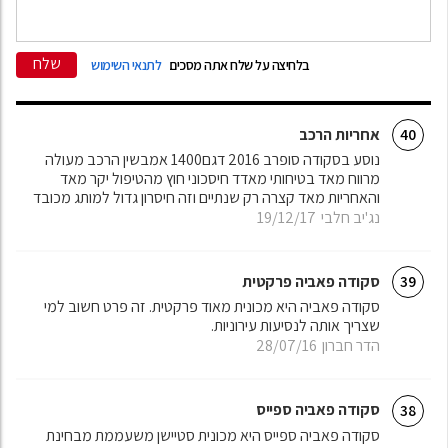
שלח
בלחיצה על שלח אתה מסכים
לתנאי השימוש
אחריות הרכב
40
נוסע בסקודה סופרב 2016 דגם1400 אמבשין הרכב מעולה
מרווח מאד בטיחותי מאדד חיסכוני חוץ מהטיפול יקר מאד
והאחריות מאד קצרה רק שנתיים וזה חיסרון גדול למותג מכובד
נג'יב חלבי
19/12/17
סקודה פאביה פרקטית
39
סקודה פאביה היא מכונית מאוד פרקטית. זה פרט חשוב למי
שצריך אותה לנסיעות עירוניות.
הדר חברון
28/07/16
סקודה פאביה ספייס
38
סקודה פאביה ספייס היא מכונית סטיישן משעממת מבחינת