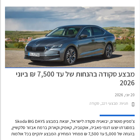
מדובר ברכב גדול מסקודה קודיאק אך לא ענק כמו יונדאי איוניק 9 או קיה
EV9, כך שהוא יושב בדיוק בנקודת האמצע שבין שני הסגמנטים. לישראל צפוי
הדגם להגיע במהלך שנת 2027.
מבצע סקודה בהנחות של עד 7,500 ₪ ביוני
2026
20 יוני, 2026
תגיות:
מבצעי רכב, סקודה
צ'מפיון מוטורס, יבואנית סקודה לישראל, יוצאת במבצע Skoda BIG DAYS
במסגרתו יוצעו דגמי פאביה, אוקטביה, קאמיק וקארוק ברמת אבזור סלקשיין,
בהנחה של 5,000 עד 7,500 ₪ ממחיר המחירון. המבצע יתקיים בכל אולמות