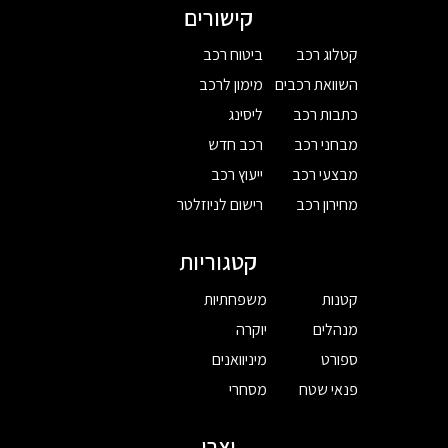
קישורים
קטלוג רכב
ביטוח רכב
השוואת רכבים
מימון לרכב
כתבות רכב
ליסינג
מבחני רכב
רכב חדש
מבצעי רכב
ייעוץ רכב
מחירון רכב
רישום לניוזלטר
קטגוריות
קטנות
משפחתיות
מנהלים
יוקרה
ספורט
מיניוואנים
פנאי שטח
מסחרי
יצרן