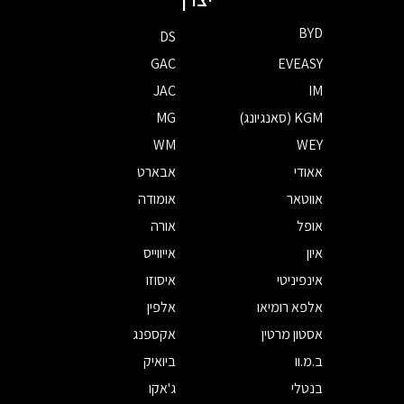
BYD
DS
GAC
EVEASY
JAC
IM
KGM (סאנגיונג)
MG
WM
WEY
אאודי
אבארט
אווטאר
אומודה
אופל
אורה
איון
אייווייס
אינפיניטי
איסוזו
אלפא רומיאו
אלפין
אסטון מרטין
אקספנג
ב.מ.וו
ביואיק
בנטלי
ג'אקו