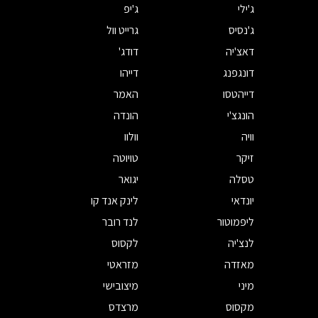
ג'ילי
ג'יפ
ג'נסיס
גרייט וול
דאצ'יה
דודג'
דונגפנג
דייהו
דייהטסו
האמר
הונגצ'י
הונדה
וויה
וולוו
זיקר
טויוטה
טסלה
יגואר
יונדאי
לינק אנד קו
ליפמוטור
לנד רובר
לנצ'יה
לקסוס
מאזדה
מזראטי
מיני
מיצובישי
מקסוס
מרצדס