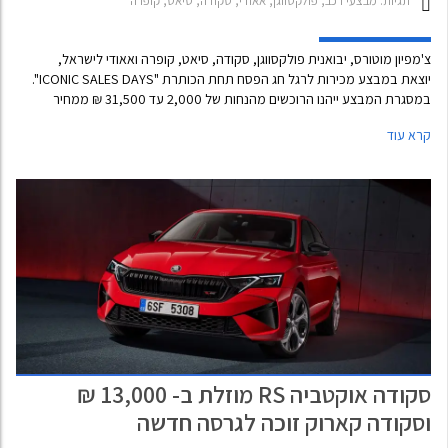
תגיות:
מבצעי רכב, פולקסווגן, אאודי, סקודה, סיאט, קופרה
צ'מפיון מוטורס, יבואנית פולקסווגן, סקודה, סיאט, קופרה ואאודי לישראל,
יוצאת במבצע מכירות לרגל חג הפסח תחת הכותרת "ICONIC SALES DAYS".
במסגרת המבצע ייהנו הרוכשים מהנחות של 2,000 עד 31,500 ₪ ממחיר
המחירון, בעוד פולקסווגן קראפטר המסחרית מוצעת בהנחה משמעותית של
קרא עוד
יותר מ- 100,000 ₪. המבצע נערך בכל אולמות התצוגה של החברה עד 10
באפריל 2026.
סקודה אוקטביה RS מוזלת ב- 13,000 ₪
וסקודה קארוק זוכה לגרסה חדשה