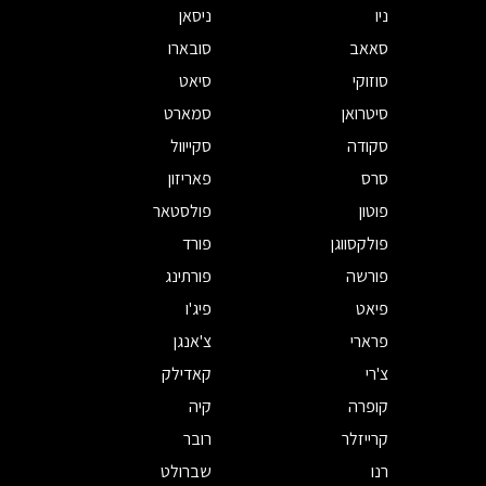
ניו
ניסאן
סאאב
סובארו
סוזוקי
סיאט
סיטרואן
סמארט
סקודה
סקייוול
סרס
פאריזון
פוטון
פולסטאר
פולקסווגן
פורד
פורשה
פורתינג
פיאט
פיג'ו
פרארי
צ'אנגן
צ'רי
קאדילק
קופרה
קיה
קרייזלר
רובר
רנו
שברולט