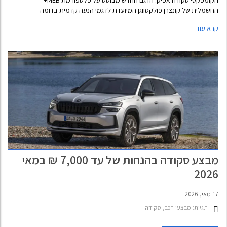
החשמלית של קונצרן פולקסווגן המיועדת לדגמי הנעה קדמית בדומה
לפולקסווגן ID פולו אשר הוצגה לאחרונה. סקודה אפיק עתיד להתחרות ראש
קרא עוד
בראש בדגמים כגון קיה EV2, ליפמוטור B10 ו- BYD אטו 2 עם מחיר כניסה נגיש
של החל מ- 26,000 יורו באירופה ושימושיות גבוהה כיאה למותג הצ'כי.
מבצע סקודה בהנחות של עד 7,000 ₪ במאי
2026
17 מאי, 2026
תגיות:
מבצעי רכב, סקודה