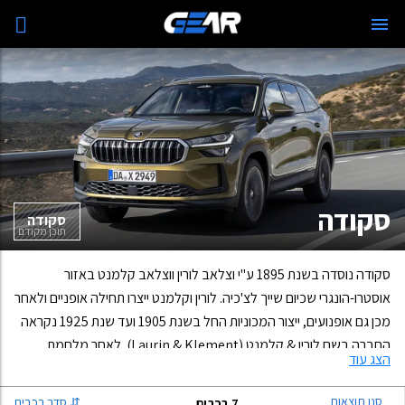
סנן תוצאות
סקודה
סקודה
תוכן מקודם
סקודה נוסדה בשנת 1895 ע"י וצלאב לורין ווצלאב קלמנט באזור
אוסטרו-הונגרי שכיום שייך לצ'כיה. לורין וקלמנט ייצרו תחילה אופניים ולאחר
מכן גם אופנועים, ייצור המכוניות החל בשנת 1905 ועד שנת 1925 נקראה
החברה בשם לורין & קלמנט (Laurin & Klement). לאחר מלחמת
הצג עוד
העולם הראשונה ייצרו בחברת לורין & קלמנט גם משאיות. בשנת 1924
חברת לורין & קלמנט נרכשה ע"י תאגיד התעשייה הגדול בצ'כיה "סקודה
סנן תוצאות
⇅
סדר רכבים
7
רכבים