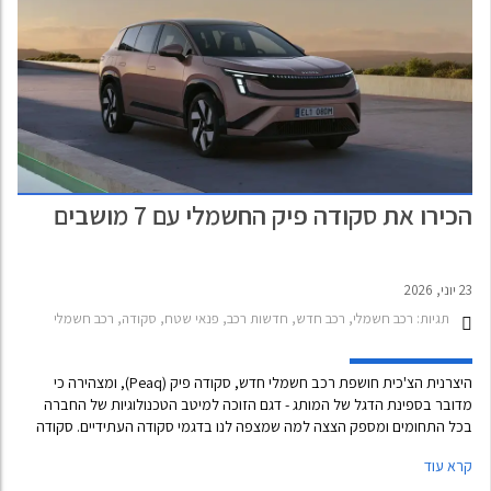
הכירו את סקודה פיק החשמלי עם 7 מושבים
23 יוני, 2026
תגיות:
רכב חשמלי, רכב חדש, חדשות רכב, פנאי שטח, סקודה, רכב חשמלי
היצרנית הצ'כית חושפת רכב חשמלי חדש, סקודה פיק (Peaq), ומצהירה כי
מדובר בספינת הדגל של המותג - דגם הזוכה למיטב הטכנולוגיות של החברה
בכל התחומים ומספק הצצה למה שמצפה לנו בדגמי סקודה העתידיים. סקודה
פיק מציע מימדים נדיבים, 5 עד 7 מושבים, שימושיות משפחתית עם שלל
קרא עוד
פתרונות מעניינים כמו שסקודה יודעת לספק, טכנולוגיה עדכנית ועיצוב סולידי.