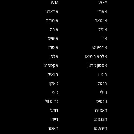
WM
WEY
אאודי
אבארט
אווטאר
אומודה
אופל
אורה
איון
אייווייס
אינפיניטי
איסוזו
אלפא רומיאו
אלפין
אסטון מרטין
אקספנג
ב.מ.וו
ביואיק
בנטלי
ג'אקו
ג'ילי
ג'יפ
ג'נסיס
גרייט וול
דאצ'יה
דודג'
דונגפנג
דייהו
דייהטסו
האמר