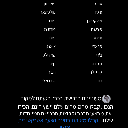
סרס
פאריזון
פוטון
פולסטאר
פולקסווגן
פורד
פורשה
פורתינג
פיאט
פיג'ו
פרארי
צ'אנגן
צ'רי
קאדילק
קופרה
קיה
קרייזלר
רובר
רנו
שברולט
מעוניינים ברכישת רכב? הגעתם למקום
הנכון. קבלו מהמומחים שלנו ייעוץ חינם, הכירו
את מבצעי הרכב וקבוצות הרכישה המיוחדות
שלנו.
קבלו מאיתנו בחינם הצעה אטרקטיבית
עכשיו