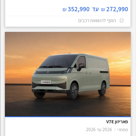
272,990
עד
352,990
₪
₪
הוסף להשוואת רכבים
פאריזון V7E
מסחרי
2026
עד
2026