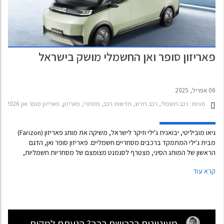
פאריזון סופר ואן החשמלי מושק בישראל
06 אפריל, 2025
תגיות:
רכב חשמלי, רכב חדש, חדשות רכב, מסחרי, פאריזון, פאריזון סופר ואן 2025-2026, רכב חשמלי
גיאו מוביליטי, יבואנית ג'ילי וזיקר לישראל, משיקה את מותג פאריזון (Farizon)
מבית ג'ילי המתמקד ברכבים מסחריים חשמליים. פאריזון סופר ואן, הדגם
הראשון של המותג הסיני, מצטרף לסגמנט מצומצם של מסחריות חשמליות,
סגמנט שעדיין נמצא בראשיתו בישראל עם שיעור חדירה של 4% בלבד מסך
קרא עוד
הרכבים המסחריים הקלים החדשים.
מעוניינים ברכישת רכב? הגעתם למקום