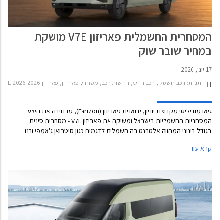
המסחרית החשמלית פאריזון V7E מושקת
במחיר שובר שוק
17 יוני, 2026
תגיות:
רכב חשמלי, רכב חדש, חדשות רכב, מסחרי, פאריזון, פאריזון V7E 2026-2026, מחירון רכב, רכב חשמלי
גיאו מוביליטי מקבוצת יוניון, יבואנית פאריזון (Farizon), מרחיבה את היצע
המסחריות החשמליות בישראל ומשיקה את פאריזון V7E - מסחרית סינית
בגודל בינוני המהווה אלטרנטיבה חשמלית לדגמים כגון סיטרואן ג'אמפי ורנו
טראפיק במחיר רכישה זול משמעותית, בנוסף לחסכון בעלויות האנרגיה
קרא עוד
והתפעול. מבחינת היבואנית, הדגם מתחרה גם במסחריות קומפקטיות כגון
סיטרואן ברלינגו ופיאט דובלו. אם אתם בעסקי ההפצה העירונית, יש כאן הצעה
שכדאי לבדוק אך גם בעלי עסקים אחרים המתמקדים בתנועה תוך עירונית
יוכלו למצוא כאן יתרונות כלכליים. הדגם החדש מוצע במספר תצורות במחיר
התחלתי של 184,990 ₪ כולל מע"מ.