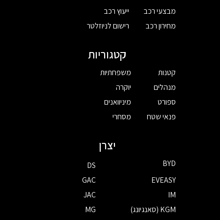
מבצעי רכב
ייעוץ רכב
מחירון רכב
רישום לניוזלטר
קטגוריות
קטנות
משפחתיות
מנהלים
יוקרה
ספורט
מיניוואנים
פנאי שטח
מסחרי
יצרן
BYD
DS
GAC
EVEASY
JAC
IM
KGM (סאנגיונג)
MG