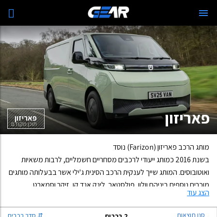
סנן תוצאות
פאריזון
פאריזון
תוכן מקודם
מותג הרכב
פ
אריזון
(
Farizon) נוסד
בשנת
016
2
כמותג
ייעודי
לרכבים
מסחריים
חשמליים
,
לרבות משאיות
ואוטובוסים. המותג שייך
לע
נקית הרכב הסינית ג'ילי אשר בבעלותה מותגים
מוכרים נוספים ביניהם וולוו, פולסטאר, לינק אנד קו
, זיקר
וסמארט.
הצג עוד
סנן תוצאות
⇅
סדר רכבים
2
רכבים