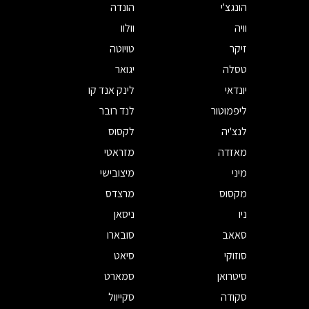
הונגצ'י
הונדה
וויה
וולוו
זיקר
טויוטה
טסלה
יגואר
יונדאי
לינק אנד קו
ליפמוטור
לנד רובר
לנצ'יה
לקסוס
מאזדה
מזראטי
מיני
מיצובישי
מקסוס
מרצדס
ניו
ניסאן
סאאב
סובארו
סוזוקי
סיאט
סיטרואן
סמארט
סקודה
סקייוול