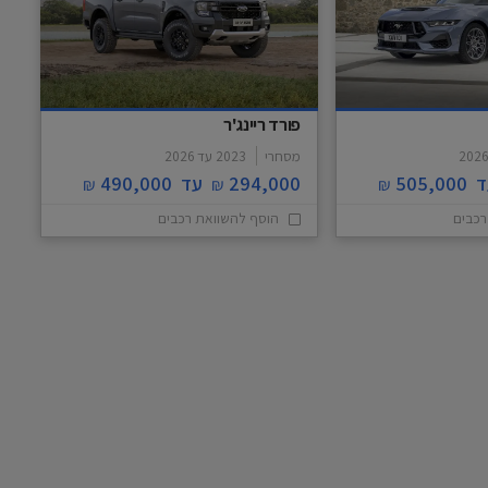
פורד ריינג'ר
202
מסחרי
2023
עד
2026
ד
505,000
294,000
עד
490,000
₪
₪
₪
רכבים
הוסף להשוואת רכבים