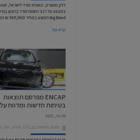
דלק מוטורס, יבואנית פורד לישראל, יוצא
במבצע על רכב השטח פורד ברונקו בגר
Big Bend המוצע במחיר
הנחה משמעותית של 30,000 ₪ ממחיר
קרא עוד
המחירון הרשמי. בנוסף יקבלו הרוכשים מי
בסך 100,000 ₪ בפריסה ל- 6
ריבית. המבצע בתוקף עד גמר המלאי.
ENCAP מפרסם תוצאות
בטיחות חדשות ומדווח על
בעיות איכות בדגמים חדש
09 יולי, 2025
תגיות:
חדשות רכב, צ'רי, יונדאי, זיקר, פורד, פולסטאר, MG, לינק אנד קו, צ'רי טיגו 7 פרו 2024-2025, צ'רי טיגו 8 פרו 6
ארגון הבטיחות הא