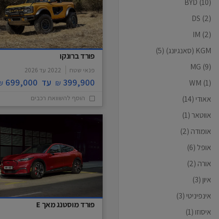
BYD
(10)
DS
(2)
IM
(2)
KGM (סאנגיונג)
(5)
פורד ברונקו
MG
(9)
פנאי שטח
2022
עד
2026
399,900
עד
699,000
₪
₪
WM
(1)
הוסף להשוואת רכבים
אאודי
(14)
אווטאר
(1)
אומודה
(2)
אופל
(6)
אורה
(2)
איון
(3)
אינפיניטי
(3)
פורד מוסטנג מאך E
איסוזו
(1)