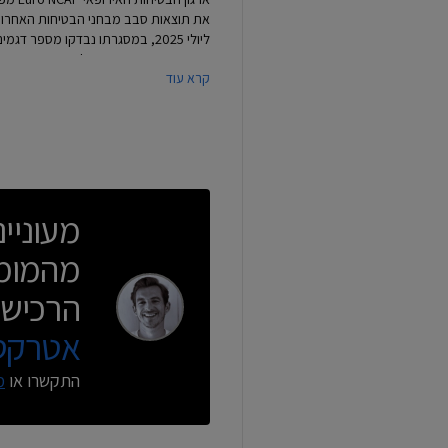
את תוצאות סבב מבחני הבטיחות האחרון
ליולי 2025, במסגרתו נבדקו מספר דגמי
חדשים ביניהם ז
קרא עוד
טיגו 7 וצ'רי טיגו 8 המשווקים בישראל.
הבדיקות החדשות חושפות תמונה מעורב
עם הישגים טכנולוגיים לצד בעיות איכות.
מעוניי
מהמומח
הרכישה
אטרקטי
התקשרו או
מ