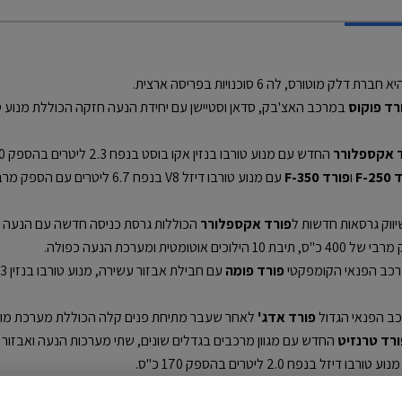
טורס, לה 6 סוכנויות בפריסה ארצית.
רד פוקוס
 אקספלורר
החדש עם מנוע טורבו בנזין אקו בוסט בנפח 2.3 ליטרים בהספק 300 כ"ס, ותיבת 10 הילוכים אוטומטית.
F-2
ו
פורד F-350
פורד אקספלורר
פורד פומה
פורד אדג'
לאחר שעבר מתיחת פנים קלה הכוללת מערכת מולטימד
ורד טרנזיט
פורד ברונקו