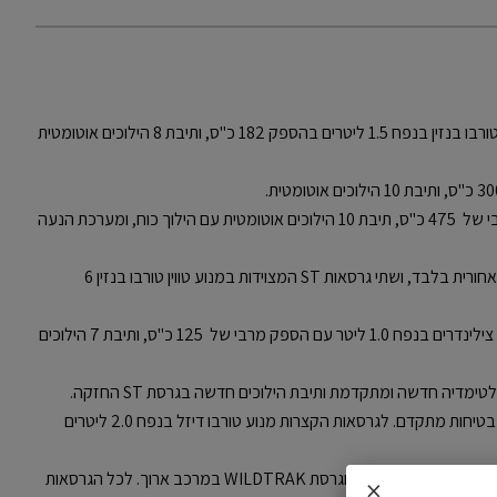
במרכב האצ'בק, סדאן וסטיישן עם יחידת הנעה חזקה הכוללת מנוע טורבו בנזין בנפח 1.5 ליטרים בהספק 182 כ"ס, ותיבת 8 הילוכים אוטומטית
עם מנוע טורבו דיזל V8 בנפח 6.7 ליטרים עם הספק מרבי של 475 כ"ס, תיבת 10 הילוכים אוטומטית עם הילוך כוח, ומערכת הנעה
הכוללות גרסת כניסה חדשה עם הנעה אחורית בלבד, ושתי גרסאות ST המצוידות במנוע טווין טורבו בנזין 6
עם חבילת אבזור עשירה, מנוע טורבו בנזין 3 צילינדרים בנפח 1.0 ליטר עם הספק מרבי של 125 כ"ס, ותיבת 7 הילוכים
יה חדשה ומתקדמת ותיבת הילוכים חדשה בגרסת ST החזקה.
החדש עם מגוון מרכבים בגדלים שונים, שתי מערכות הנעה ואבזור בטיחות מתקדם. לגרסאות הקצרות מנוע טורבו דיזל בנפח 2.0 ליטרים
בגרסאות OUTER BANKS, BADLANDS במרכב קצר וארוך, וגרסת WILDTRAK במרכב ארוך. לכל הגרסאות
×