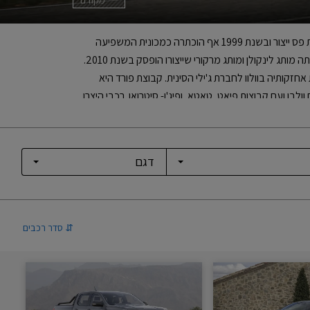
פורד נוסדה במישיגן שבארה"ב בשנת 1903 ע"י הנרי פורד. בשנת 1908 הושקה ה"מודל "T שהייתה המכונית הראשונה בעולם שיוצרה בשיטת פס ייצור ובשנת 1999 אף הוכתרה כמכונית המשפיעה
ביותר במאה ה-20. בזכות שיטת פס הייצור ניתן היה לייצר כמויות גדולות של מכוניות. פורד מחזיקה בחלק ממניות אסטון מרטין ומאזדה ובבעלותה מותג לינקולן ומותג מרקורי שייצורו הופסק בשנת 2010.
 גם את יגואר ולנד רובר אך עקב המשבר הכלכלי מכרה אותן לטאטא ההודית. כמו כן, בשנת 2010 מכרה את אחזקותיה בוולוו לחברת ג'ילי הסינית. קבוצת פורד היא
קבוצת פורד. פורד פועלת בשיתוף פעולה עם וולבו ועם קבוצות פיאט, טאטא, ופיג'ו- סיטרואן. רכבי היצרן
מיובאים לישראל ממפעליו בגרמניה, בריטניה, בלגיה, איטליה, ספרד, טורקיה, תאילנד, ארה"ב וקנדה. היבואן הרשמי בארץ הוא דלק מוטורס בע"מ שהחל ביבוא סדיר לארץ משנת 1999. בשנים 2000
⇅
סדר רכבים