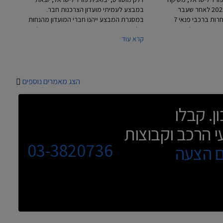
את פורד אקספלורר 2025 לאחר שעבר
במבצע לעמיתי מועדון הצרכנות חבר.
מתיחת פנים כדי להתחרות ברכבי פנאי 7
במסגרת המבצע ייהנו חברי המועדון מהנחות
 טויוטה היילנדר
של עד 15,000 ₪ ממחיר המחירון ומחבילות
קרא עוד
סגרת העדכון קיבל
אבזור במתנה. בנוסף ייהנו חברי המועדון
רענן, תא נוסעים חדש
מהנחה בגובה 20% על הזמנת אבזור
לטימדיה עדכנית,
בהתקנה מקומית. המבצע יתקיים בכל
ת חדשות.
אולמות התצוגה של פורד עד לתאריך 13
באוגוסט 2024.
הצג מאמרים נוספים
ן. קבלו
י הרכב וקבוצות
03-3820736
ם הצעה