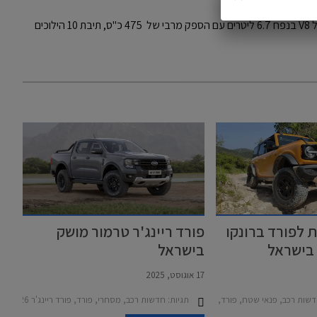
לאחר שעברו מתיחת פנים קלה, עם מנוע טורבו דיזל V8 בנפח 6.7 ליטרים עם הספק מרבי של 475 כ"ס, תיבת 10 הילוכים
 לפורד ברונקו
פורד ריינג'ר טרמור מושק
בישראל
17 אוגוסט, 2025
כב, פנאי שטח, פורד, פורד ברונקו 2022-2026, מחירון רכב
תגיות:
חדשות רכב, מסחרי, פורד, פורד ריינג'ר 2023-2026, מחירון רכב