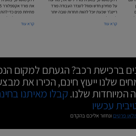
על מחירון חדש ומוזל לטנדר העבודה פורד
ם
ריינג'ר שכעת יוכל להוות תחרות טובה יותר
יקר 7X, לינק אנד קו 02, צ'רי
למובילי הסגמנט איסוזו דימקס וטויוטה
מושבים בגודל מלא כגון
קרא עוד
קרא עוד
היילקס. מעתה ישווק פורד ריינג'ר בגרסת
ושברולט טראוורס. במ
ת
הכניסה XLT&nbsp;במחיר 294,000 ₪
פורד אקספלורר עיצוב 
במקום 330,000 ₪. יתר הגרסאות ללא שינוי
לחלוטין עם מערכת מו
במחיר.
ומערכות נוחות ובטיחו
נים ברכישת רכב? הגעתם למקום הנכו
ים שלנו ייעוץ חינם, הכירו את מבצע
 המיוחדות שלנו.
קבלו מאיתנו בחינ
בית עכשיו
לאו פרטים
ונחזור אליכם בהקדם