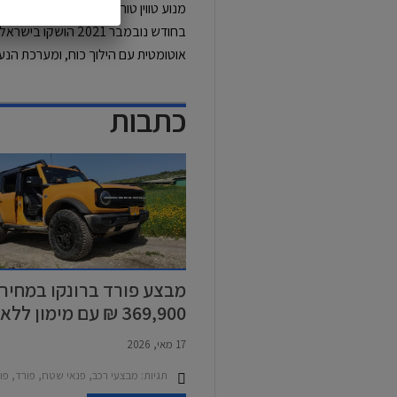
מנוע טווין טורבו V6 בנפח 2.7 ליטרים עם הספק מרבי של 330 כ"ס.
בחודש נובמבר 2021 הושקו בישראל
אוטומטית עם הילוך כוח, ומערכת הנע
כתבות
מבצע פורד ברונקו במחיר
369,900 ₪ עם מימון ללא
ריבית
17 מאי, 2026
תגיות:
מבצעי רכב, פנאי שטח, פורד, פורד ברונק