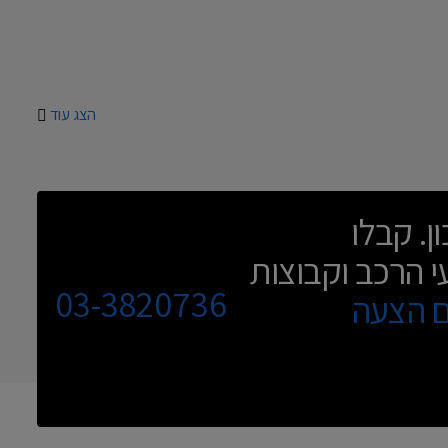
הצג עוד
ן. קבלו
י הרכב וקבוצות
03-3820736
ם הצעה