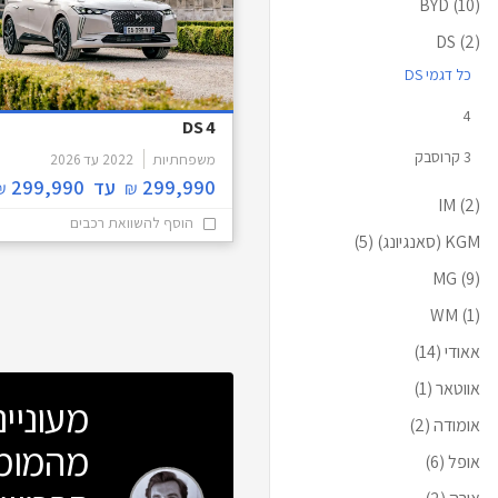
BYD
(10)
DS
(2)
כל דגמי DS
4
DS 4
3 קרוסבק
משפחתיות
2022
עד
2026
299,990
עד
299,990
₪
₪
IM
(2)
הוסף להשוואת רכבים
KGM (סאנגיונג)
(5)
MG
(9)
WM
(1)
אאודי
(14)
אווטאר
(1)
מעוניי
אומודה
(2)
מהמומח
אופל
(6)