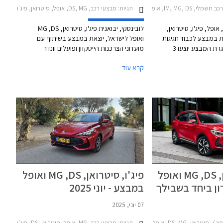
, אופל, פיג'ו, סיטרואן, רכב חשמלי
תגיות:
מבצעי רכב, DS, MG, אופל, סיטרואן, פיג'ו
לובינסקי, יבואנית MG, אופל, פיג'ו, סיטרואן,
לובינסקי, יבואנית פיג'ו, סיטרואן, MG ,DS
 יוצאת במבצע לכבוד חגיגות
ואופל לישראל, יוצאת במבצע בשיתוף עם
90 שנה לחברה. במסגרת המבצע יוצעו 3
מועדוני הצרכנות הייטקזון ופועלים וונדר
: הנחה כספית של עד
במסגרתו יוצעו מגוון דגמים בהנחות של עד
קרא עוד
מזומן, טרייד-אין במחיר
12,000 ₪ ממחיר המחירון בעסקאות מזומן.
 (בחלק מהדגמים),
לחילופין יוצעו עסקאות טרייד-אין או הטבות
הטבות מימון של עד 90% ממחיר הרכב
מימון. בנוסף מוצעים מגוון רכבי יד ראשונה 0
 90 תשלומים עם ריבית - עד
ק"מ מיבואן במחירים זולים בעשרות אלפי
התאם למותג. בנוסף
שקלים ביחס למחירם כחדשים. המבצע תקף
מוצעים מגוון רכבי יד ראשונה 0 ק"מ מיבואן
עד 31 בינואר 2026.
תית ביחס למחירם
כחדשים. המבצע תקף בין התאריכים 4-8
פיג'ו, סיטרואן, MG ,DS ואופל
פיג'ו, סיטרואן, MG ,DS ואופל
ן ביחד בשבילך
במבצע - יוני 2025
07 יוני, 2025
סיטרואן, DS, MG, אופל
תגיות:
מבצעי רכב, MG, אופל, סיטרואן, DS, פיג'ו