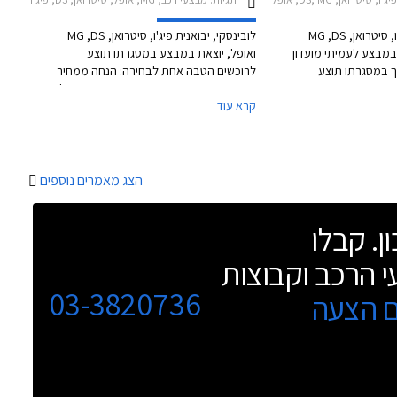
לובינסקי, יבואנית פיג'ו, סיטרואן, MG ,DS
לובינסקי, יבואנית פיג'ו, סיטרואן, MG ,DS
במבצע לעמיתי מועדון
ואופל, יוצאת במבצע במסגרתו תוצע
ך במסגרתו תוצע
לרוכשים הטבה אחת לבחירה: הנחה ממחיר
לרוכשים הנחה של עד 12,000 ₪ ממחיר
המחירון, עסקת טרייד-אין במחיר מחירון על
קרא עוד
המחירון לצד הטבות נוספות. עוד יוצעו רכבי 0
הרכב הישן או הטבת מימון משתנה בהתאם
 במחיר מוזל. בנוסף
לדגם. בנוסף מוצעים מגוון רכבי יד ראשונה 0
לו הרוכשים 20% הנחה על אבזור
ק"מ מיבואן במחירים זולים בעשרות אלפי
רות לתשלום עד
שקלים ביחס למחירם כחדשים. רוכשי רכב
 האשראי של המועדון.
חשמלי יקבלו במתנה עמדת טעינה ביתית
הצג מאמרים נוספים
המבצע יערך עד 30 ביוני 2025 באולמות
ללא התקנה. המבצע תקף עד 30 ביוני 2025.
רנט של החברה.
ן. קבלו
י הרכב וקבוצות
03-3820736
ם הצעה