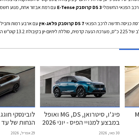
DS 3 קרוסבק E-Tense
DS 7 קרוסבק פלאג-אין
סיעה חשמלי של 61 ק"מ.
MG 
פיג'ו, סיטרואן, MG ,DS ואופל
במבצע למנויי הפיס - יוני 2026
2026
30 מאי, 2026
29 אפריל, 2026