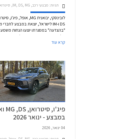
תגיות:
מבצעי רכב, IM, DS, MG, סיטרואן, פיג'ו, אופל
לובינסקי, יבואנית MG, אופל, פיג'ו, סי
DS ו-IM לישראל, יוצאת במבצע לחברי מ
"בהצדעה" במסגרתו יוצעו הנחות משמעו
של 3,000 עד 24,500 ₪ על מגוון דגמים.
קרא עוד
בנוסף יוצעו מספר דגמים
מיד ראשונה. המבצע תקף עד 3 ביולי 2026.
פיג'ו, סיט
במבצע - ינואר 2026
04 ינואר, 2026
תגיות:
מבצעי רכב, DS, MG, אופל, סיטרואן, פיג'ו