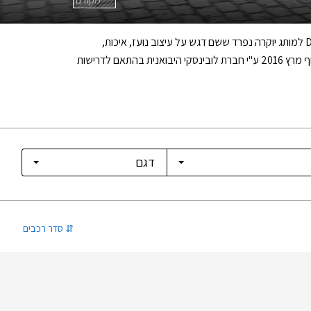
בשנת 2009 השיקה סיטרואן את ליין דגמי ה- DS - דגמי יוקרה מעוצבים על בסיס דגמיה העממיים של החברה. החל משנת 2015 הפך מותג DS למותג יוקרה נפרד ששם דגש על עיצוב נועז, איכות,
חדשנות, והתאמה אישית ללקוח. DS שואפת לנגוס בנתח השוק של מותגי יוקרה אחרים כגון אאודי, ב.מ.וו, ולקסוס. מותג DS הושק בישראל בסוף מרץ 2016 ע"י חברת לובינסקי היבואנית בהתאם לדרישות
⇅
סדר רכבים