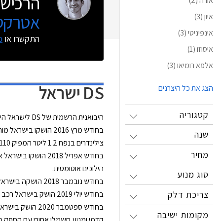
הרכישה
אורה
(2)
אטרקטי
איון
(3)
אינפיניטי
(3)
התקשרו או
מ
איסוזו
(1)
אלפא רומיאו
(3)
DS
ישראל
הצג את כל היצרנים
קטגוריה
היבואנית הרשמית של DS לישראל היא קבוצת לובינסקי, ולמותג אולם תצוגה יחיד בהרצליה.
בחודש מרץ 2016 הושקו בישראל מותג הפרימיום DS כמותג נפרד מסיטרואן, ומכונית הסופר מיני
שנה
צילינדרים בנפח 1.2 ליטר המפיק 110 כ"ס ומשודך לתיבת 6 הילוכים אוטומטית. המנוע השני מסוג טורבו בנזין 4 צילינדרים בנפח 1.6 ליטר המפיק 165 כ"ס ומשודך לתיבת 6 הילוכים ידנית.
מחיר
בחודש אפריל 2018 הושקו בישראל אולם התצוגה המרכזי החדש בהרצליה ורכב הפנאי
הילוכים אוטומטית.
סוג מנוע
בחודש נובמבר 2018 הושקה בישראל יחידת הנעה חדשה לרכב הפנאי
צריכת דלק
בחודש יולי 2019 הושק בישראל רכב הפנאי הקומפקטי
בחודש ספטמבר 2020 הושק בישראל רכב הפנאי
מקומות ישיבה
קדמי ומנוע חשמלי אחורי עם הספק משולב של 300 כ"ס, סוללת ליתיום-יון בקיבולת 13.2 קוט"ש המותקנת ברצפת הרכב,