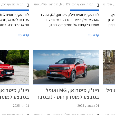
תגיות:
מבצעי רכב, MG, DS, סיטרואן, פיג'ו, אופל
תגיות:
מבצעי רכב, רכב חשמלי, IM, MG, DS
טרואן,
לובינסקי, יבואנית פיג'ו, סיטרואן, DS, אופל ו-
ועדון
MG לישראל, יוצאת במבצע בשיתוף עם
DS ו-IM לישראל,
תיות
מועדון הלקוחות של מנויי מפעל הפיס,
במסגרתו יוצעו מגוון דגמים בהנחות של
מסלולי רכישה לבחירה
קרא עוד
קרא עוד
 בעסקאות 0 ק"מ
עשרות אלפי שקלים ממחיר המחירון
19,990 ₪ בעסקת 
בעסקאות מזומן. המבצע כולל גם דגמי DS
מחירון + הנחה כספית
משנת 2024 בעסקאות 0 ק"מ מיד ראשונה
במחירים זולים משמעותית ממחירם כחדשים.
בפריסה של
המבצע תקף עד 5 ביוני 2026.
5.9% צמוד מדד, ב
במחירים זולים משמעו
במאי 2026 או עד גמר המלאי.
רואן, MG ,DS ואופל
פיג'ו, סיטרואן, MG ואופל
במבצע למועדון הוט - נובמבר
במבצע למועדו
2025
- יוני 2025
04 נובמבר, 2025
11 יוני, 2025
תגיות:
מבצעי רכב, פיג'ו, סיטרואן, DS, MG, אופל
תגיות:
מבצעי רכב, פיג'ו, 