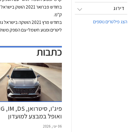
בחודש פברואר 2021 הושק בישראל רכב הפנאי החשמלי
דירוג
ק"מ.
הצג פילטרים נוספים
בחודש מרץ 2021 הושקה בישראל גרסת כניסה חדשה לרכב הפנאי
ליטרים ומנוע חשמלי עם הספק משולב של 225 כ"ס, מערכת הנעה קדמית, סוללת ליתיום-יון בקיבולת 13.2 קוט"ש המותקנת ברצפת הרכב, וטווח נ
כתבות
פיג'ו, סיטרואן, ,IM ,DS
ואופל במבצע למועדון
בהצדעה - יוני 2026
06 יוני, 2026