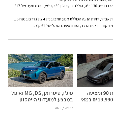
עם רמת אבזור אחת, מנוע חשמלי בהספק 136 כ"ס, סוללה בקיבולת 50 קוט"ש, וטווח נסיעה של 317
עם ארבע רמות וחבילות אבזור, יחידת הנעה הכוללת מנוע טורבו בנזין 4 צילינדרים בנפח 1.6
לובינסקי חוגגת 90 ומציעה
פיג'ו, סיטרואן, MG ,DS ואופל
הנחות של עד 19,990 ₪ במאי
במבצע למועדוני הייטקזון
ופועלים וונדר - ינואר 2026
17 ינואר, 2026