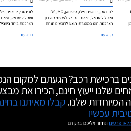
MG
לובינסקי, יבואנית פיג'ו, סיטרואן, DS, MG
ואופל לישראל, יוצאת במבצע לעמיתי מועדון
ואופל לישראל, יוצאת 
ן
הצרכנות הוט במסגרתו תוצע לרוכשים הנחה
הצרכנות ביחד בשביל
ב
של עד 18,000 ₪ ממחיר המחירון לצד
קרא עוד
קרא עוד
ון של עד 100,000 ₪ ללא
הטבות נוספות. בנוסף יקבלו הרוכשים 25%
עים
הנחה על אבזור בהתקנה מקומית ואפשרות
ק"מ יד ראשונה מיבואן
במחירים
לתשלום עד 30,000 ₪ בכרטיס האשראי של
יקב
המועדון. המבצע יערך עד 30 בנובמבר 2025
בהתקנה מקומית ואפש
באולמות התצוגה של החברה.
30,000 ₪ בכרטיס
התצוגה ובאתרי האינט
נים ברכישת רכב? הגעתם למקום הנכו
ים שלנו ייעוץ חינם, הכירו את מבצע
 המיוחדות שלנו.
קבלו מאיתנו בחינ
בית עכשיו
לאו פרטים
ונחזור אליכם בהקדם