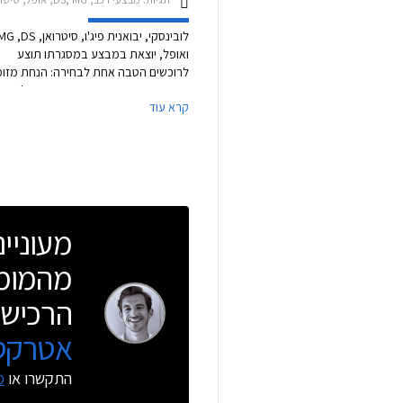
לובינסקי, יבואנית פיג'ו, סיטרואן,  ,DS
ואופל, יוצאת במבצע במסגרתו תוצע
לרוכשים הטבה אחת לבחירה: הנחת מזומ
ממחיר המחירון, עסקת טרייד-אין על הרכ
קרא עוד
הישן או הטבת מימ
ריבית (בהתאם לדגם הנבחר). בנוסף מוצ
מגוון רכבי יד ראשונה 0 ק"מ מיבואן 
זולים בעשרות אלפי שקלים ביחס למחירם
כחדשים. המבצע תקף עד 31 בינואר 2026.
מעוניי
מהמומח
הרכישה
אטרקטי
התקשרו או
מ