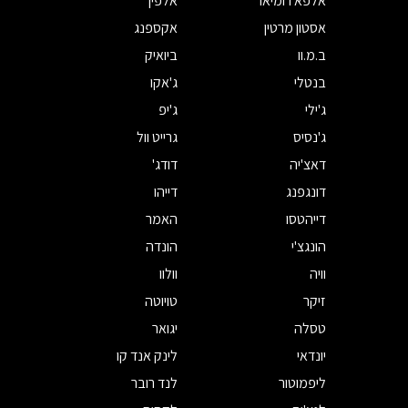
אלפא רומיאו
אלפין
אסטון מרטין
אקספנג
ב.מ.וו
ביואיק
בנטלי
ג'אקו
ג'ילי
ג'יפ
ג'נסיס
גרייט וול
דאצ'יה
דודג'
דונגפנג
דייהו
דייהטסו
האמר
הונגצ'י
הונדה
וויה
וולוו
זיקר
טויוטה
טסלה
יגואר
יונדאי
לינק אנד קו
ליפמוטור
לנד רובר