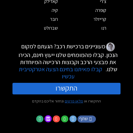
צ'רי
קאדילק
קופרה
קיה
קרייזלר
רובר
רנו
שברולט
מעוניינים ברכישת רכב? הגעתם למקום
הנכון. קבלו מהמומחים שלנו ייעוץ חינם, הכירו
את מבצעי הרכב וקבוצות הרכישה המיוחדות
שלנו.
קבלו מאיתנו בחינם הצעה אטרקטיבית
עכשיו
התקשרו
התקשרו או
מלאו פרטים
ונחזור אליכם בהקדם
שתף