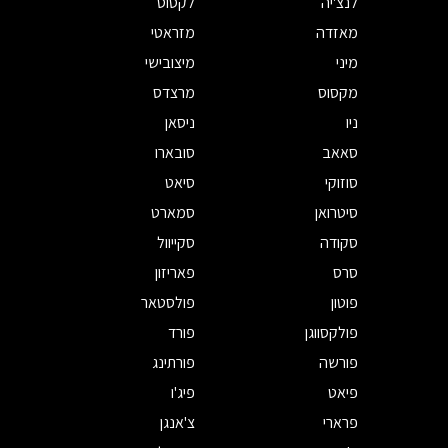
לנצ'יה
לקסוס
מאזדה
מזראטי
מיני
מיצובישי
מקסוס
מרצדס
ניו
ניסאן
סאאב
סובארו
סוזוקי
סיאט
סיטרואן
סמארט
סקודה
סקייוול
סרס
פאריזון
פוטון
פולסטאר
פולקסווגן
פורד
פורשה
פורתינג
פיאט
פיג'ו
פרארי
צ'אנגן