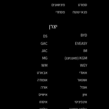
ספורט
מיניוואנים
פנאי שטח
מסחרי
יצרן
BYD
DS
GAC
EVEASY
JAC
IM
KGM (סאנגיונג)
MG
WM
WEY
אאודי
אבארט
אווטאר
אומודה
אופל
אורה
איון
אייווייס
אינפיניטי
איסוזו