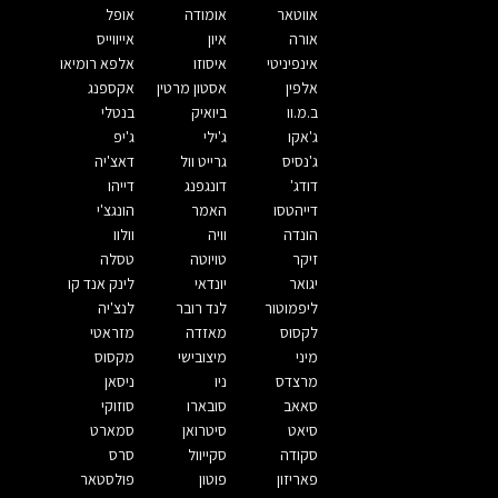
אווטאר
אומודה
אופל
אורה
איון
אייווייס
אינפיניטי
איסוזו
אלפא רומיאו
אלפין
אסטון מרטין
אקספנג
ב.מ.וו
ביואיק
בנטלי
ג'אקו
ג'ילי
ג'יפ
ג'נסיס
גרייט וול
דאצ'יה
דודג'
דונגפנג
דייהו
דייהטסו
האמר
הונגצ'י
הונדה
וויה
וולוו
זיקר
טויוטה
טסלה
יגואר
יונדאי
לינק אנד קו
ליפמוטור
לנד רובר
לנצ'יה
לקסוס
מאזדה
מזראטי
מיני
מיצובישי
מקסוס
מרצדס
ניו
ניסאן
סאאב
סובארו
סוזוקי
סיאט
סיטרואן
סמארט
סקודה
סקייוול
סרס
פאריזון
פוטון
פולסטאר