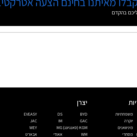
בלו מאיתנו בחינם הצעה אטרקטיב
ליכם בהקדם
ות
יצרן
משפחתיות
BYD
DS
EVEASY
יוקרה
GAC
IM
JAC
מיניוואנים
KGM (סאנגיונג)
MG
WEY
מסחרי
WM
אאודי
אבארט