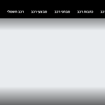
כב
כתבות רכב
מבחני רכב
מבצעי רכב
רכב חשמלי