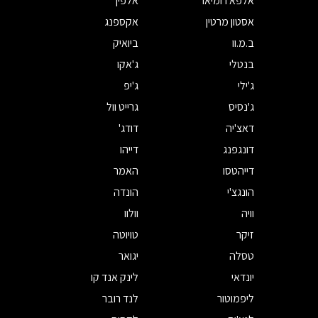
אלפא רומיאו
אלפין
אסטון מרטין
אקספנג
ב.מ.וו
ביואיק
בנטלי
ג'אקו
ג'ילי
ג'יפ
ג'נסיס
גרייט וול
דאצ'יה
דודג'
דונגפנג
דייהו
דייהטסו
האמר
הונגצ'י
הונדה
וויה
וולוו
זיקר
טויוטה
טסלה
יגואר
יונדאי
לינק אנד קו
ליפמוטור
לנד רובר