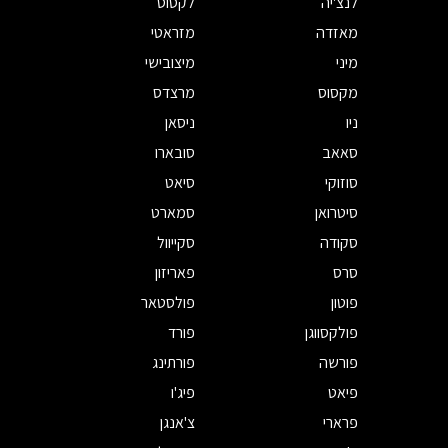
לנצ'יה
לקסוס
מאזדה
מזראטי
מיני
מיצובישי
מקסוס
מרצדס
ניו
ניסאן
סאאב
סובארו
סוזוקי
סיאט
סיטרואן
סמארט
סקודה
סקייוול
סרס
פאריזון
פוטון
פולסטאר
פולקסווגן
פורד
פורשה
פורתינג
פיאט
פיג'ו
פרארי
צ'אנגן