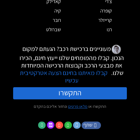
צ'רי
קאדילק
קופרה
קיה
קרייזלר
רובר
רנו
שברולט
מעוניינים ברכישת רכב? הגעתם למקום
הנכון. קבלו מהמומחים שלנו ייעוץ חינם, הכירו
את מבצעי הרכב וקבוצות הרכישה המיוחדות
שלנו.
קבלו מאיתנו בחינם הצעה אטרקטיבית
עכשיו
התקשרו
התקשרו או
מלאו פרטים
ונחזור אליכם בהקדם
שתף