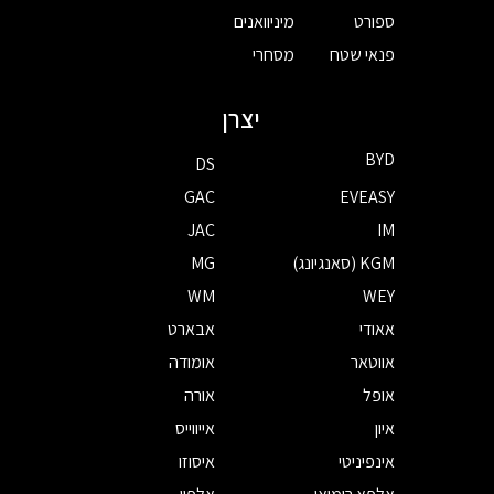
ספורט
מיניוואנים
פנאי שטח
מסחרי
יצרן
BYD
DS
GAC
EVEASY
JAC
IM
KGM (סאנגיונג)
MG
WM
WEY
אאודי
אבארט
אווטאר
אומודה
אופל
אורה
איון
אייווייס
אינפיניטי
איסוזו