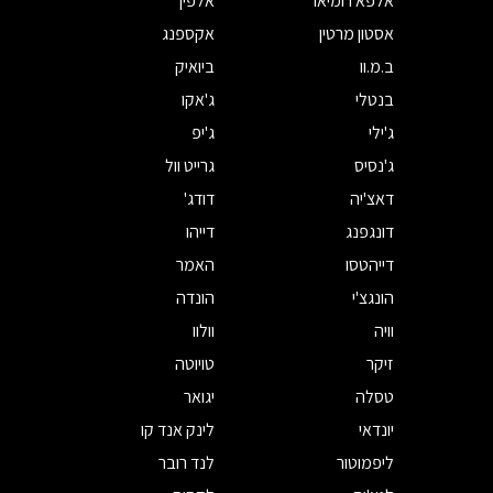
אלפא רומיאו
אלפין
אסטון מרטין
אקספנג
ב.מ.וו
ביואיק
בנטלי
ג'אקו
ג'ילי
ג'יפ
ג'נסיס
גרייט וול
דאצ'יה
דודג'
דונגפנג
דייהו
דייהטסו
האמר
הונגצ'י
הונדה
וויה
וולוו
זיקר
טויוטה
טסלה
יגואר
יונדאי
לינק אנד קו
ליפמוטור
לנד רובר