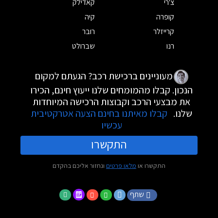
צ'רי
קאדילק
קופרה
קיה
קרייזלר
רובר
רנו
שברולט
מעוניינים ברכישת רכב? הגעתם למקום
הנכון. קבלו מהמומחים שלנו ייעוץ חינם, הכירו
את מבצעי הרכב וקבוצות הרכישה המיוחדות
שלנו.
קבלו מאיתנו בחינם הצעה אטרקטיבית
עכשיו
התקשרו
התקשרו או
מלאו פרטים
ונחזור אליכם בהקדם
שתף