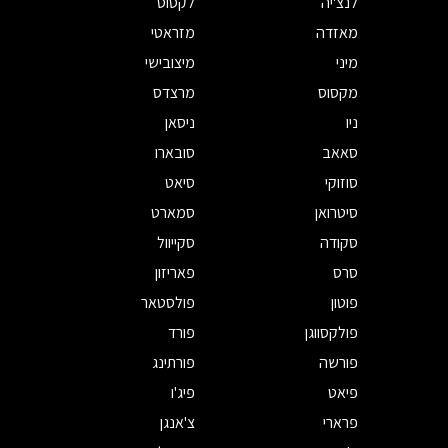
לנצ'יה
לקסוס
מאזדה
מזראטי
מיני
מיצובישי
מקסוס
מרצדס
ניו
ניסאן
סאאב
סובארו
סוזוקי
סיאט
סיטרואן
סמארט
סקודה
סקייוול
סרס
פאריזון
פוטון
פולסטאר
פולקסווגן
פורד
פורשה
פורתינג
פיאט
פיג'ו
פרארי
צ'אנגן