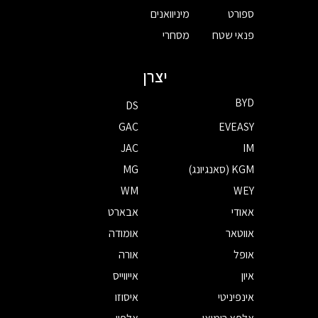
ספורט
מיניוואנים
פנאי שטח
מסחרי
יצרן
BYD
DS
GAC
EVEASY
JAC
IM
KGM (סאנגיונג)
MG
WM
WEY
אאודי
אבארט
אווטאר
אומודה
אופל
אורה
איון
אייווייס
אינפיניטי
איסוזו