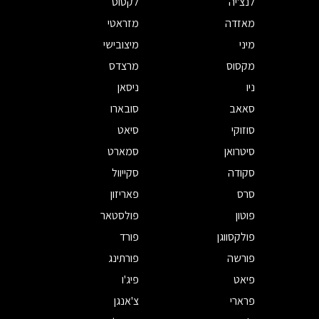
לנצ'יה
לקסוס
מאזדה
מזראטי
מיני
מיצובישי
מקסוס
מרצדס
ניו
ניסאן
סאאב
סובארו
סוזוקי
סיאט
סיטרואן
סמארט
סקודה
סקייוול
סרס
פאריזון
פוטון
פולסטאר
פולקסווגן
פורד
פורשה
פורתינג
פיאט
פיג'ו
פרארי
צ'אנגן