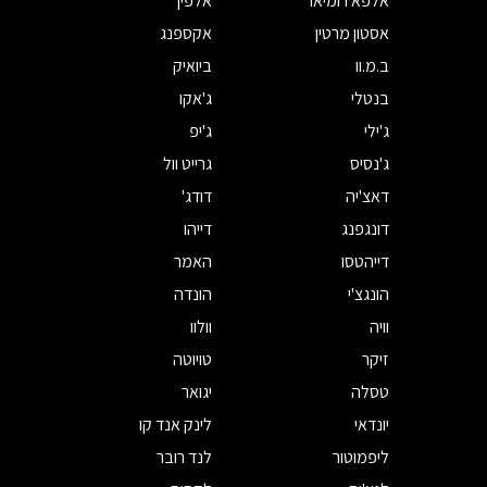
אלפא רומיאו
אלפין
אסטון מרטין
אקספנג
ב.מ.וו
ביואיק
בנטלי
ג'אקו
ג'ילי
ג'יפ
ג'נסיס
גרייט וול
דאצ'יה
דודג'
דונגפנג
דייהו
דייהטסו
האמר
הונגצ'י
הונדה
וויה
וולוו
זיקר
טויוטה
טסלה
יגואר
יונדאי
לינק אנד קו
ליפמוטור
לנד רובר