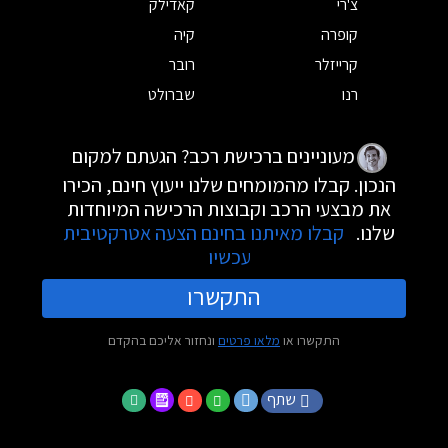
צ'רי
קאדילק
קופרה
קיה
קרייזלר
רובר
רנו
שברולט
מעוניינים ברכישת רכב? הגעתם למקום
הנכון. קבלו מהמומחים שלנו ייעוץ חינם, הכירו
את מבצעי הרכב וקבוצות הרכישה המיוחדות
שלנו.
קבלו מאיתנו בחינם הצעה אטרקטיבית
עכשיו
התקשרו
התקשרו או
מלאו פרטים
ונחזור אליכם בהקדם
שתף