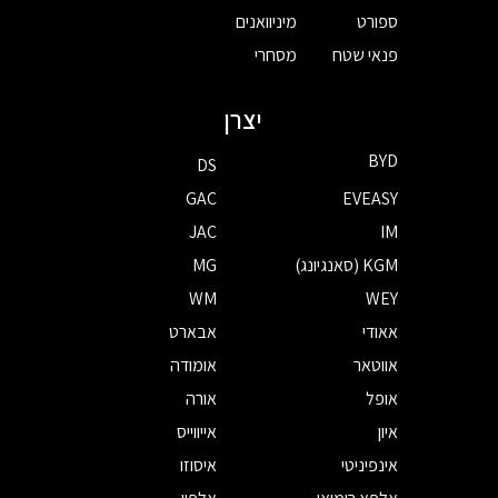
ספורט
מיניוואנים
פנאי שטח
מסחרי
יצרן
BYD
DS
GAC
EVEASY
JAC
IM
KGM (סאנגיונג)
MG
WM
WEY
אאודי
אבארט
אווטאר
אומודה
אופל
אורה
איון
אייווייס
אינפיניטי
איסוזו