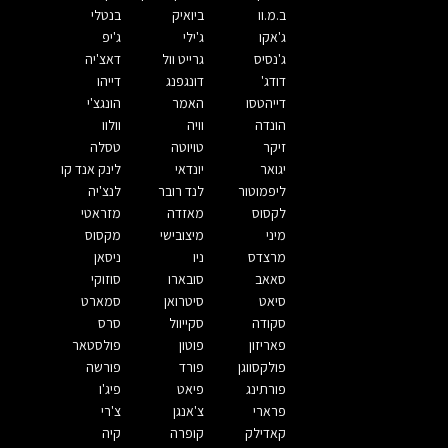
ב.מ.וו
ביואיק
בנטלי
ג'אקו
ג'ילי
ג'יפ
ג'נסיס
גרייט וול
דאצ'יה
דודג'
דונגפנג
דייהו
דייהטסו
האמר
הונגצ'י
הונדה
וויה
וולוו
זיקר
טויוטה
טסלה
יגואר
יונדאי
לינק אנד קו
ליפמוטור
לנד רובר
לנצ'יה
לקסוס
מאזדה
מזראטי
מיני
מיצובישי
מקסוס
מרצדס
ניו
ניסאן
סאאב
סובארו
סוזוקי
סיאט
סיטרואן
סמארט
סקודה
סקייוול
סרס
פאריזון
פוטון
פולסטאר
פולקסווגן
פורד
פורשה
פורתינג
פיאט
פיג'ו
פרארי
צ'אנגן
צ'רי
קאדילק
קופרה
קיה