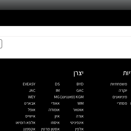
ות
יצרן
משפחתיות
BYD
DS
EVEASY
יוקרה
GAC
IM
JAC
מיניוואנים
KGM (סאנגיונג)
MG
WEY
מסחרי
WM
אאודי
אבארט
אווטאר
אומודה
אופל
אורה
איון
אייווייס
אינפיניטי
איסוזו
אלפא רומיאו
אלפין
אסטון מרטין
אקספנג