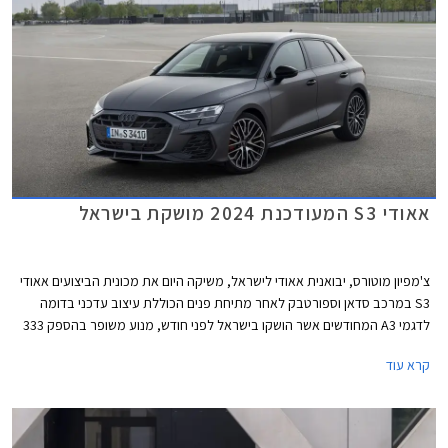
אאודי S3 המעודכנת 2024 מושקת בישראל
צ'מפיון מוטורס, יבואנית אאודי לישראל, משיקה היום את מכונית הביצועים אאודי
S3 במרכב סדאן וספורטבק לאחר מתיחת פנים הכוללת עיצוב עדכני בדומה
לדגמי A3 המחודשים אשר הושקו בישראל לפני חודש, מנוע משופר בהספק 333
כ"ס, ודיפרנציאל אחורי מוגבל החלקה כמו בגרסת הקצה אאודי RS3 לטובת
קרא עוד
התנהגות כביש מושחזת יותר. מחירה של אאודי S3 החדשה 2024 עומד על
419,900 ₪ לגרסת הספורטבק ו- 423,900 ₪ לגרסת הסדאן.