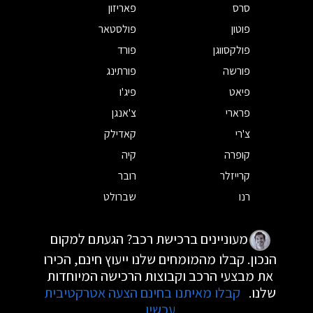
סרס
פאריזון
פוטון
פולסטאר
פולקסווגן
פורד
פורשה
פורתינג
פיאט
פיג'ו
פרארי
צ'אנגן
צ'רי
קאדילק
קופרה
קיה
קרייזלר
רובר
רנו
שברולט
מעוניינים ברכישת רכב? הגעתם למקום
הנכון. קבלו מהמומחים שלנו ייעוץ חינם, הכירו
את מבצעי הרכב וקבוצות הרכישה המיוחדות
שלנו.
קבלו מאיתנו בחינם הצעה אטרקטיבית
עכשיו