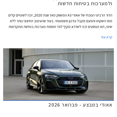
ולמערכות בטיחות חדשות
הדור הרביעי הנוכחי של אאודי A3 המשווק מאז שנת 2020, זכה לשינויים קלים
מאז השקתו והפעם מקבל עדכון משמעותי. בעוד שהעיצוב החיצוני נותר ללא
שינוי, תא הנוסעים זכה לשדרוג מקיף לצד תוספת מערכות בטיחות מתקדמות
חדשות בדומה לדגמים הצעירים של המותג. אאודי מוסיפה גם חתימת תאורה
קרא עוד
וסמלים חדשים בגרסאות הביצועים S3 ו- RS3.
אאודי במבצע - פברואר 2026