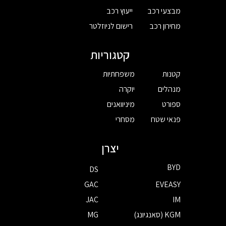
מבצעי רכב
ייעוץ רכב
מחירון רכב
רישום לניוזלטר
קטגוריות
קטנות
משפחתיות
מנהלים
יוקרה
ספורט
מיניוואנים
פנאי שטח
מסחרי
יצרן
BYD
DS
GAC
EVEASY
JAC
IM
KGM (סאנגיונג)
MG