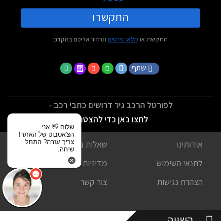
התקשרו
התקשרו או
מלאו פרטים
ונחזור אליכם בהקדם
שתף
לפורטל הרכב גיר דרושים כתבי רכב -
לחצו כאן כדי להצטרף
שלום 👋 אני
הצ'אטבוט של האתר!
צריך עזרה? התחל
אודותינו
שאלות נפוצות
שיחה.
לתנאי השימוש
מדיניות פרטיות
הצהרת נגישות
צור קשר
השווה