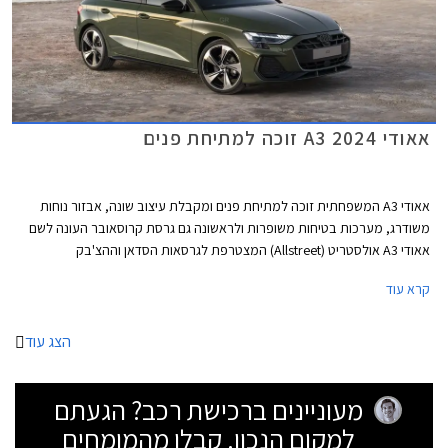
אאודי A3 2024 זוכה למתיחת פנים
אאודי A3 המשפחתית זוכה למתיחת פנים ומקבלת עיצוב שונה, אבזור נוחות
משודרג, מערכות בטיחות משופרות ולראשונה גם גרסת קרוסאובר העונה לשם
אאודי A3 אולסטריט (Allstreet) המצטרפת לגרסאות הסדאן וההצ'בק
(ספורטבק).
קרא עוד
הצג עוד
מעוניינים ברכישת רכב? הגעתם
למקום הנכון. קבלו מהמומחים