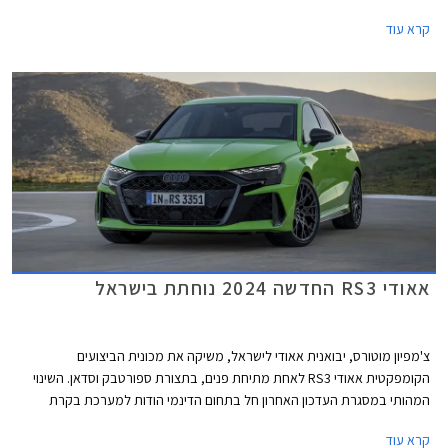
40TFSI החדשות ישווקו במחיר התחלתי של 294,900 ₪. אמנם המחיר בהחלט
קרא עוד
לא זול אך ביחס למתחרים הישירים מבית מרצדס וב.מ.וו וביחס ליחידת ההנעה
המשכנעת, מדובר בעסקה מעניינת אשר צפויה לשפר את נתוני המסירות של
המותג בישראל אשר סובל מירידה במכירות.
אאודי RS3 החדשה 2024 נוחתת בישראל
צ'מפיון מוטורס, יבואנית אאודי לישראל, משיקה את מכונית הביצועים
הקומפקטית אאודי RS3 לאחת מתיחת פנים, בתצורת ספורטבק וסדאן. השינוי
המהותי במסגרת העדכון האחרון חל בתחום הדינמי הודות למערכת בקרת
דינמיקת נהיגה מודולרית המשפרת את האחיזה והביצועים בפניות ועיקולים. יחד
קרא עוד
עם מנוע אימתני וכישורי נהיגה טובים, קטפה אאודי RS3 את תואר המכונית