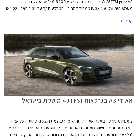
A3 סדאן 35TFSI לקצ'ורי, במחיר מבצע של 249,990 ₪ המגלם הנחה
משמעותית של 33,150 ₪ ממחיר המחירון. המבצע תקף עד 31 בינואר 2026 או
עד גמר המלאי.
קרא עוד
אאודי A3 בגרסאות 40TFSI מושקת בישראל
צ'מפיון מוטורס, יבואנית אאודי לישראל מרחיבה את היצע גרסאותיה של אאודי
A3 המשפחתית ותשווק מעתה גם את גרסת 40TFSI עם מנוע טורבו בנזין בנפח
2.0 ליטרים ומערכת הנעה כפולה קוואטרו, בתצורות סדאן וספורטבק. גרסאות