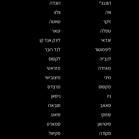
הונגצ'י
הונדה
וויה
וולוו
זיקר
טויוטה
טסלה
יגואר
יונדאי
לינק אנד קו
ליפמוטור
לנד רובר
לנצ'יה
לקסוס
מאזדה
מזראטי
מיני
מיצובישי
מקסוס
מרצדס
ניו
ניסאן
סאאב
סובארו
סוזוקי
סיאט
סיטרואן
סמארט
סקודה
סקייוול