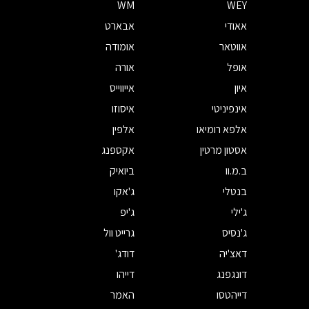
WM
WEY
אאודי
אבארט
אווטאר
אומודה
אופל
אורה
איון
אייווייס
אינפיניטי
איסוזו
אלפא רומיאו
אלפין
אסטון מרטין
אקספנג
ב.מ.וו
ביואיק
בנטלי
ג'אקו
ג'ילי
ג'יפ
ג'נסיס
גרייט וול
דאצ'יה
דודג'
דונגפנג
דייהו
דייהטסו
האמר