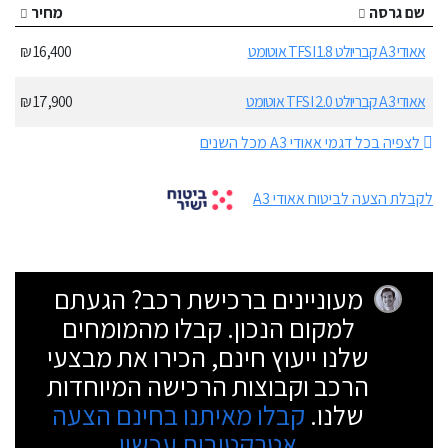
שם גרסה
מחיר
אאודי A3 קבריולט 1.8 TFSI אוטומט
16,400 ₪
אאודי A3 קבריולט 2.0 TFSI אוטומט
17,900 ₪
לצפיה בכל דגמי אאודי A3 מכל השנים
לקבלת הצעה לביטוח אאודי A3
מעוניינים ברכישת רכב? הגעתם
למקום הנכון. קבלו מהמומחים
שלנו ייעוץ חינם, הכירו את מבצעי
הרכב וקבוצות הרכישה המיוחדות
שלנו.
קבלו מאיתנו בחינם הצעה
אטרקטיבית עכשיו