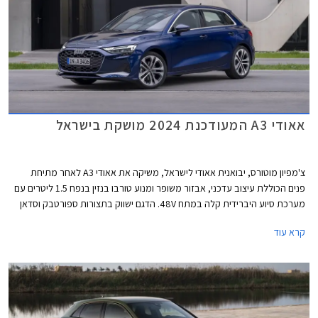
אאודי A3 המעודכנת 2024 מושקת בישראל
צ'מפיון מוטורס, יבואנית אאודי לישראל, משיקה את אאודי A3 לאחר מתיחת
פנים הכוללת עיצוב עדכני, אבזור משופר ומנוע טורבו בנזין בנפח 1.5 ליטרים עם
מערכת סיוע היברידית קלה במתח 48V. הדגם ישווק בתצורות ספורטבק וסדאן
כמו בדגם היוצא. תצורת Allstreet החדשה המציגה מרכב מוגבה ועיצוב בסגנון
קרא עוד
פנאי שטח, לא מגיעה לישראל בשלב זה.