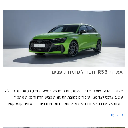
הקומפקטית המהירה ביותר בנורבורגרינג עם זמן הקפה של 7:33.123 דקות.
אאודי RS3 זוכה למתיחת פנים
אאודי RS3 הביצועיסטית זוכה למתיחת פנים של אמצע החיים, במסגרתה קיבלה
עיצוב עדכני לצד מגוון שיפורים לטובת התנהגות כביש חדה ודינמית מתמיד.
בזכות אלו שברה לאחרונה את שיא ההקפה המהירה ביותר למכונית קומפקטית
במסלול נורבורגרינג הידוע.
קרא עוד