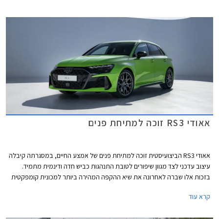
הקומפקטית המהירה ביותר בנורבורגרינג עם זמן הקפה של 7:33.123 דקות.
אאודי RS3 זוכה למתיחת פנים
אאודי RS3 הביצועיסטית זוכה למתיחת פנים של אמצע החיים, במסגרתה קיבלה
עיצוב עדכני לצד מגוון שיפורים לטובת התנהגות כביש חדה ודינמית מתמיד.
בזכות אלו שברה לאחרונה את שיא ההקפה המהירה ביותר למכונית קומפקטית
במסלול נורבורגרינג הידוע.
קרא עוד