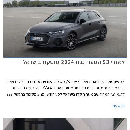
אאודי S3 המעודכנת 2024 מושקת בישראל
צ'מפיון מוטורס, יבואנית אאודי לישראל, משיקה היום את מכונית הביצועים אאודי
S3 במרכב סדאן וספורטבק לאחר מתיחת פנים הכוללת עיצוב עדכני בדומה
לדגמי A3 המחודשים אשר הושקו בישראל לפני חודש, מנוע משופר בהספק 333
כ"ס, ודיפרנציאל אחורי מוגבל החלקה כמו בגרסת הקצה אאודי RS3 לטובת
קרא עוד
התנהגות כביש מושחזת יותר. מחירה של אאודי S3 החדשה 2024 עומד על
419,900 ₪ לגרסת הספורטבק ו- 423,900 ₪ לגרסת הסדאן.