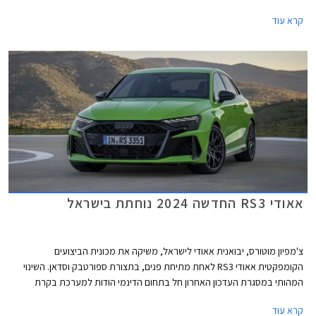
40TFSI החדשות ישווקו במחיר התחלתי של 294,900 ₪. אמנם המחיר בהחלט
קרא עוד
לא זול אך ביחס למתחרים הישירים מבית מרצדס וב.מ.וו וביחס ליחידת ההנעה
המשכנעת, מדובר בעסקה מעניינת אשר צפויה לשפר את נתוני המסירות של
המותג בישראל אשר סובל מירידה במכירות.
אאודי RS3 החדשה 2024 נוחתת בישראל
צ'מפיון מוטורס, יבואנית אאודי לישראל, משיקה את מכונית הביצועים
הקומפקטית אאודי RS3 לאחת מתיחת פנים, בתצורת ספורטבק וסדאן. השינוי
המהותי במסגרת העדכון האחרון חל בתחום הדינמי הודות למערכת בקרת
דינמיקת נהיגה מודולרית המשפרת את האחיזה והביצועים בפניות ועיקולים. יחד
קרא עוד
עם מנוע אימתני וכישורי נהיגה טובים, קטפה אאודי RS3 את תואר המכונית