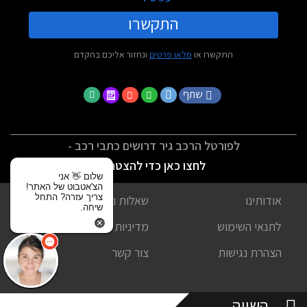
התקשרו
התקשרו או
מלאו פרטים
ונחזור אליכם בהקדם
שתף
לפורטל הרכב גיר דרושים כתבי רכב -
לחצו כאן כדי להצטרף
שלום 👋 אני
הצ'אטבוט של האתר!
צריך עזרה? התחל
אודותינו
שאלות נפוצות
שיחה.
לתנאי השימוש
מדיניות פרטיות
הצהרת נגישות
צור קשר
השווה