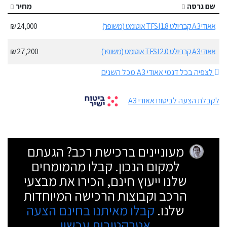
שם גרסה
מחיר
אאודי A3 קבריולט 1.8 TFSI אוטומט (משופר)
24,000 ₪
אאודי A3 קבריולט 2.0 TFSI אוטומט (משופר)
27,200 ₪
לצפיה בכל דגמי אאודי A3 מכל השנים
לקבלת הצעה לביטוח אאודי A3
מעוניינים ברכישת רכב? הגעתם
למקום הנכון. קבלו מהמומחים
שלנו ייעוץ חינם, הכירו את מבצעי
הרכב וקבוצות הרכישה המיוחדות
שלנו.
קבלו מאיתנו בחינם הצעה
אטרקטיבית עכשיו