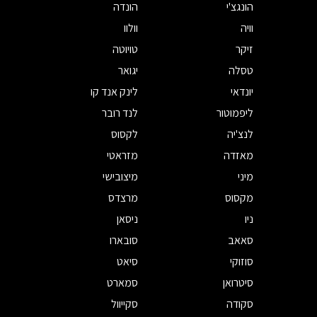
הונגצ'י
הונדה
וויה
וולוו
זיקר
טויוטה
טסלה
יגואר
יונדאי
לינק אנד קו
ליפמוטור
לנד רובר
לנצ'יה
לקסוס
מאזדה
מזראטי
מיני
מיצובישי
מקסוס
מרצדס
ניו
ניסאן
סאאב
סובארו
סוזוקי
סיאט
סיטרואן
סמארט
סקודה
סקייוול