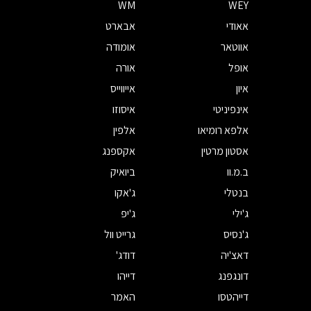
WM
WEY
אאודי
אבארט
אווטאר
אומודה
אופל
אורה
איון
אייווייס
אינפיניטי
איסוזו
אלפא רומיאו
אלפין
אסטון מרטין
אקספנג
ב.מ.וו
ביואיק
בנטלי
ג'אקו
ג'ילי
ג'יפ
ג'נסיס
גרייט וול
דאצ'יה
דודג'
דונגפנג
דייהו
דייהטסו
האמר