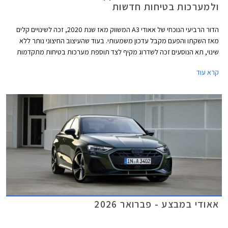
ולמערכות בטיחות חדשות
הדור הרביעי הנוכחי של אאודי A3 המשווק מאז שנת 2020, זכה לשינויים קלים
מאז השקתו והפעם מקבל עדכון משמעותי. בעוד שהעיצוב החיצוני נותר ללא
שינוי, תא הנוסעים זכה לשדרוג מקיף לצד תוספת מערכות בטיחות מתקדמות
חדשות בדומה לדגמים הצעירים של המותג. אאודי מוסיפה גם חתימת תאורה
קרא עוד
וסמלים חדשים בגרסאות הביצועים S3 ו- RS3.
אאודי במבצע - פברואר 2026