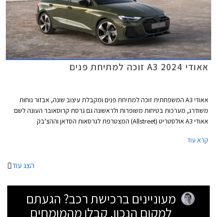
אאודי A3 2024 זוכה למתיחת פנים
אאודי A3 המשפחתית זוכה למתיחת פנים ומקבלת עיצוב שונה, אבזור נוחות
משודרג, מערכות בטיחות משופרות ולראשונה גם גרסת קרוסאובר העונה לשם
אאודי A3 אולסטריט (Allstreet) המצטרפת לגרסאות הסדאן וההצ'בק
(ספורטבק).
קרא עוד
הצג עוד
מעוניינים ברכישת רכב? הגעתם
למקום הנכון. קבלו מהמומחים