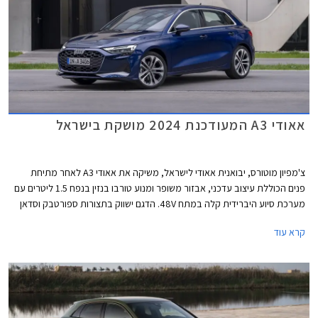
אאודי A3 המעודכנת 2024 מושקת בישראל
צ'מפיון מוטורס, יבואנית אאודי לישראל, משיקה את אאודי A3 לאחר מתיחת
פנים הכוללת עיצוב עדכני, אבזור משופר ומנוע טורבו בנזין בנפח 1.5 ליטרים עם
מערכת סיוע היברידית קלה במתח 48V. הדגם ישווק בתצורות ספורטבק וסדאן
כמו בדגם היוצא. תצורת Allstreet החדשה המציגה מרכב מוגבה ועיצוב בסגנון
קרא עוד
פנאי שטח, לא מגיעה לישראל בשלב זה.