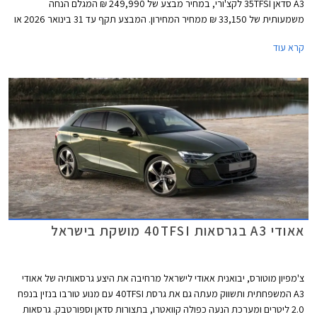
A3 סדאן 35TFSI לקצ'ורי, במחיר מבצע של 249,990 ₪ המגלם הנחה
משמעותית של 33,150 ₪ ממחיר המחירון. המבצע תקף עד 31 בינואר 2026 או
עד גמר המלאי.
קרא עוד
אאודי A3 בגרסאות 40TFSI מושקת בישראל
צ'מפיון מוטורס, יבואנית אאודי לישראל מרחיבה את היצע גרסאותיה של אאודי
A3 המשפחתית ותשווק מעתה גם את גרסת 40TFSI עם מנוע טורבו בנזין בנפח
2.0 ליטרים ומערכת הנעה כפולה קוואטרו, בתצורות סדאן וספורטבק. גרסאות