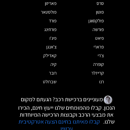
סרס
פאריזון
פוטון
פולסטאר
פולקסווגן
פורד
פורשה
פורתינג
פיאט
פיג'ו
פרארי
צ'אנגן
צ'רי
קאדילק
קופרה
קיה
קרייזלר
רובר
רנו
שברולט
מעוניינים ברכישת רכב? הגעתם למקום
הנכון. קבלו מהמומחים שלנו ייעוץ חינם, הכירו
את מבצעי הרכב וקבוצות הרכישה המיוחדות
שלנו.
קבלו מאיתנו בחינם הצעה אטרקטיבית
עכשיו