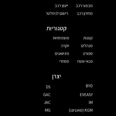
מבצעי רכב
ייעוץ רכב
מחירון רכב
רישום לניוזלטר
קטגוריות
קטנות
משפחתיות
מנהלים
יוקרה
ספורט
מיניוואנים
פנאי שטח
מסחרי
יצרן
BYD
DS
GAC
EVEASY
JAC
IM
KGM (סאנגיונג)
MG