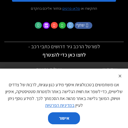
התקשרו או
מלאו פרטים
ונחזור אליכם בהקדם
שתף
לפורטל הרכב גיר דרושים כתבי רכב -
לחצו כאן כדי להצטרף
אודותינו
שאלות נפוצות
×
לתנאי השימוש
מדיניות פרטיות
אנו משתמשים בטכנולוגיות איסוף מידע כגון עוגיות, לרבות של צדדים
הצהרת נגישות
צור קשר
שלישיים, כדי לשפר את חווית הגלישה באתר ולמטרות סטטיסטיקה, איפיון
ושיווק. המשך גלישה באתר מהווה את הסכמתך לכך. למידע נוסף ניתן
עוגיות
לעיין
במדיניות הפרטיות
אישור
השווה