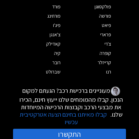
פולקסווגן
פורד
פורשה
פורתינג
פיאט
פיג'ו
פרארי
צ'אנגן
צ'רי
קאדילק
קופרה
קיה
קרייזלר
רובר
רנו
שברולט
מעוניינים ברכישת רכב? הגעתם למקום
הנכון. קבלו מהמומחים שלנו ייעוץ חינם, הכירו
את מבצעי הרכב וקבוצות הרכישה המיוחדות
שלנו.
קבלו מאיתנו בחינם הצעה אטרקטיבית
עכשיו
התקשרו