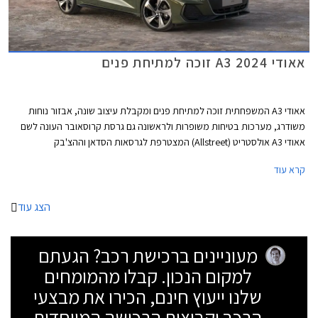
אאודי A3 2024 זוכה למתיחת פנים
אאודי A3 המשפחתית זוכה למתיחת פנים ומקבלת עיצוב שונה, אבזור נוחות
משודרג, מערכות בטיחות משופרות ולראשונה גם גרסת קרוסאובר העונה לשם
אאודי A3 אולסטריט (Allstreet) המצטרפת לגרסאות הסדאן וההצ'בק
(ספורטבק).
קרא עוד
הצג עוד
מעוניינים ברכישת רכב? הגעתם
למקום הנכון. קבלו מהמומחים
שלנו ייעוץ חינם, הכירו את מבצעי
הרכב וקבוצות הרכישה המיוחדות