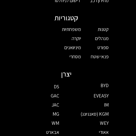
מחירון רכב
רישום לניוזלטר
קטגוריות
קטנות
משפחתיות
מנהלים
יוקרה
ספורט
מיניוואנים
פנאי שטח
מסחרי
יצרן
BYD
DS
GAC
EVEASY
JAC
IM
KGM (סאנגיונג)
MG
WM
WEY
אאודי
אבארט