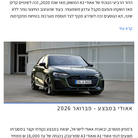
הדור הרביעי הנוכחי של אאודי A3 המשווק מאז שנת 2020, זכה לשינויים קלים
מאז השקתו והפעם מקבל עדכון משמעותי. בעוד שהעיצוב החיצוני נותר ללא
שינוי, תא הנוסעים זכה לשדרוג מקיף לצד תוספת מערכות בטיחות מתקדמות
חדשות בדומה לדגמים הצעירים של המותג. אאודי מוסיפה גם חתימת תאורה
קרא עוד
וסמלים חדשים בגרסאות הביצועים S3 ו- RS3.
אאודי במבצע - פברואר 2026
צ'מפיון מוטורס, יבואנית אאודי לישראל, יוצאת במבצע נקודתי וקצר במסגרתו
מוצעים דגמי אאודי A1 ואאודי A3 ספורטבק בהנחה של עד 18,000 ₪ ממחיר