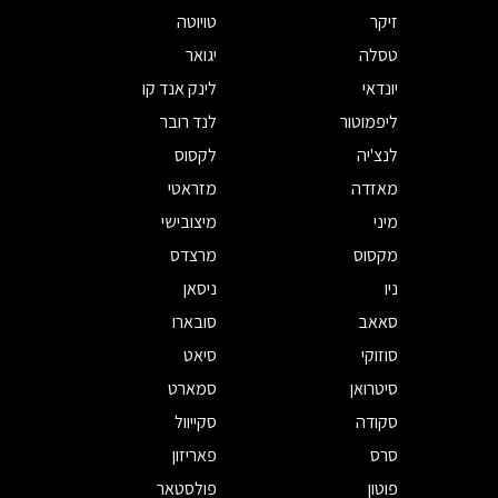
זיקר
טויוטה
טסלה
יגואר
יונדאי
לינק אנד קו
ליפמוטור
לנד רובר
לנצ'יה
לקסוס
מאזדה
מזראטי
מיני
מיצובישי
מקסוס
מרצדס
ניו
ניסאן
סאאב
סובארו
סוזוקי
סיאט
סיטרואן
סמארט
סקודה
סקייוול
סרס
פאריזון
פוטון
פולסטאר