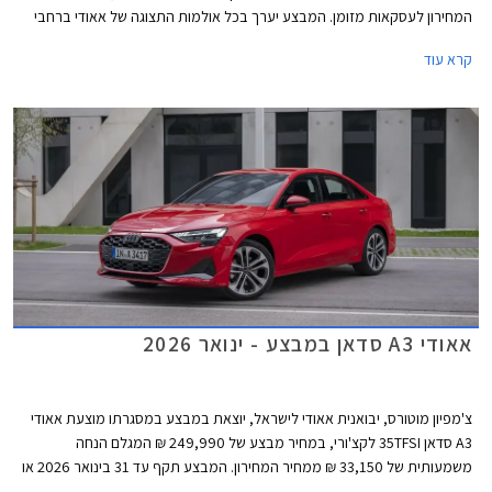
המחירון לעסקאות מזומן. המבצע יערך בכל אולמות התצוגה של אאודי ברחבי
הארץ בין התאריכים 25-27 בפברואר.
קרא עוד
אאודי A3 סדאן במבצע - ינואר 2026
צ'מפיון מוטורס, יבואנית אאודי לישראל, יוצאת במבצע במסגרתו מוצעת אאודי
A3 סדאן 35TFSI לקצ'ורי, במחיר מבצע של 249,990 ₪ המגלם הנחה
משמעותית של 33,150 ₪ ממחיר המחירון. המבצע תקף עד 31 בינואר 2026 או
עד גמר המלאי.