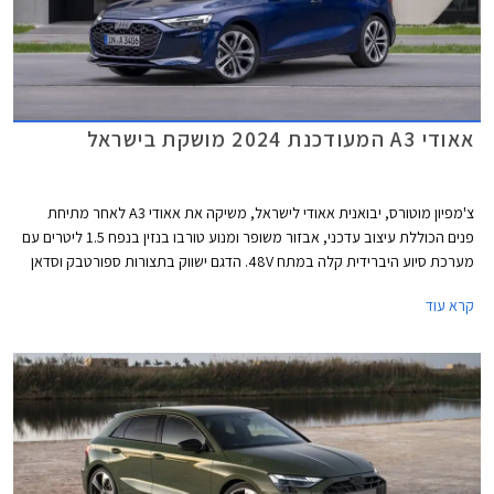
אאודי A3 המעודכנת 2024 מושקת בישראל
צ'מפיון מוטורס, יבואנית אאודי לישראל, משיקה את אאודי A3 לאחר מתיחת
פנים הכוללת עיצוב עדכני, אבזור משופר ומנוע טורבו בנזין בנפח 1.5 ליטרים עם
מערכת סיוע היברידית קלה במתח 48V. הדגם ישווק בתצורות ספורטבק וסדאן
כמו בדגם היוצא. תצורת Allstreet החדשה המציגה מרכב מוגבה ועיצוב בסגנון
קרא עוד
פנאי שטח, לא מגיעה לישראל בשלב זה.