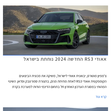
המשכנעת, מדובר בעסקה מעניינת אשר צפויה לשפר את נתוני המסירות של
המותג בישראל אשר סובל מירידה במכירות.
אאודי RS3 החדשה 2024 נוחתת בישראל
צ'מפיון מוטורס, יבואנית אאודי לישראל, משיקה את מכונית הביצועים
הקומפקטית אאודי RS3 לאחת מתיחת פנים, בתצורת ספורטבק וסדאן. השינוי
המהותי במסגרת העדכון האחרון חל בתחום הדינמי הודות למערכת בקרת
דינמיקת נהיגה מודולרית המשפרת את האחיזה והביצועים בפניות ועיקולים. יחד
קרא עוד
עם מנוע אימתני וכישורי נהיגה טובים, קטפה אאודי RS3 את תואר המכונית
הקומפקטית המהירה ביותר בנורבורגרינג עם זמן הקפה של 7:33.123 דקות.