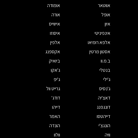
אווטאר
אומודה
אופל
אורה
איון
אייווייס
אינפיניטי
איסוזו
אלפא רומיאו
אלפין
אסטון מרטין
אקספנג
ב.מ.וו
ביואיק
בנטלי
ג'אקו
ג'ילי
ג'יפ
ג'נסיס
גרייט וול
דאצ'יה
דודג'
דונגפנג
דייהו
דייהטסו
האמר
הונגצ'י
הונדה
וויה
וולוו