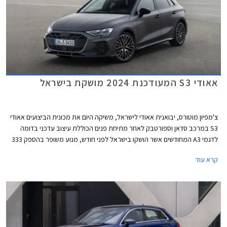
אאודי S3 המעודכנת 2024 מושקת בישראל
צ'מפיון מוטורס, יבואנית אאודי לישראל, משיקה היום את מכונית הביצועים אאודי
S3 במרכב סדאן וספורטבק לאחר מתיחת פנים הכוללת עיצוב עדכני בדומה
לדגמי A3 המחודשים אשר הושקו בישראל לפני חודש, מנוע משופר בהספק 333
כ"ס, ודיפרנציאל אחורי מוגבל החלקה כמו בגרסת הקצה אאודי RS3 לטובת
קרא עוד
התנהגות כביש מושחזת יותר. מחירה של אאודי S3 החדשה 2024 עומד על
419,900 ₪ לגרסת הספורטבק ו- 423,900 ₪ לגרסת הסדאן.