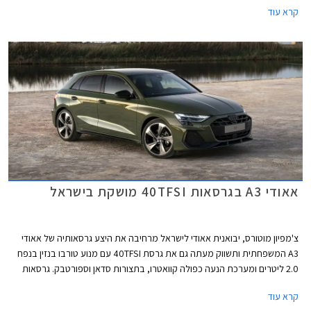
קרא עוד
אאודי A3 בגרסאות 40TFSI מושקת בישראל
צ'מפיון מוטורס, יבואנית אאודי לישראל מרחיבה את היצע גרסאותיה של אאודי
A3 המשפחתית ותשווק מעתה גם את גרסת 40TFSI עם מנוע טורבו בנזין בנפח
2.0 ליטרים ומערכת הנעה כפולה קוואטרו, בתצורות סדאן וספורטבק. גרסאות
40TFSI החדשות ישווקו במחיר התחלתי של 294,900 ₪. אמנם המחיר בהחלט
קרא עוד
לא זול אך ביחס למתחרים הישירים מבית מרצדס וב.מ.וו וביחס ליחידת ההנעה