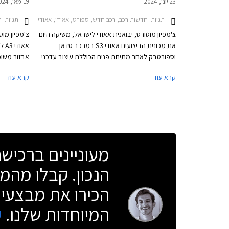
23 יוני, 2024
19 מאי, 2024
תגיות:
חדשות רכב, רכב חדש, ספורט, אאודי, אאודי S3 סדאן 2020-2024, אאודי S3 -2026, אאודי S3 סדאן 2024-2026, אאודי S3 ספורטבק 2024-2026מחירון רכב
תגיות:
חד
צ'מפיון מוטורס, יבואנית אאודי לישראל, משיקה היום
צ'מפיון מו
את מכונית הביצועים אאודי S3 במרכב סדאן
אאו
וספורטבק לאחר מתיחת פנים הכוללת עיצוב עדכני
בדומה לדגמי A3 המחודשים אשר הושקו בישראל
קרא עוד
קרא עוד
לפני חודש, מנוע משופר בהספק 333 כ"ס,
בתצורות ספ
ודיפרנציאל אחורי מוגבל החלקה כמו בגרסת הקצה
eet
אאודי RS3 לטובת התנהגות כביש מושחזת יותר.
בסגנון פנא
מחירה של אאודי S3 החדשה 2024 עומד על
419,900 ₪ לגרסת הספורטבק ו- 423,900 ₪
לגרסת הסדאן.
מעוניינים ברכי
הנכון. קבלו מהמו
הכירו את מבצעי 
המיוחדות שלנו.
ק