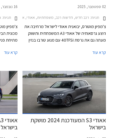
02 ספטמבר, 2025
16 נובמבר, 2024
תגיות:
רכב חדש, חדשות רכב, משפחתיות, אאודי, אאודי A3 סדאן 2024-2026, אאודי A3 ספורטבק 2024-2026מחירון רכב
תגיות:
חד
צ'מפיון מוטורס, יבואנית אאודי לישראל מרחיבה את
צ'מפיון מו
היצע גרסאותיה של אאודי A3 המשפחתית ותשווק
מעתה גם את גרסת 40TFSI עם מנוע טורבו בנזין
מתיחת פנים
בנפח 2.0 ליטרים ומערכת הנעה כפולה קוואטרו,
המהותי במס
קרא עוד
קרא עוד
בתצורות סדאן וספורטבק. גרסאות 40TFSI החדשות
הודות למער
ישווקו במחיר התחלתי של 294,900 ₪. אמנם
המשפרת את 
המחיר בהחלט לא זול אך ביחס למתחרים הישירים
יחד עם מנוע
מבית מרצדס וב.מ.וו וביחס ליחידת ההנעה
א
המשכנעת, מדובר בעסקה מעניינת אשר צפויה
לשפר את נתוני המסירות של המותג בישראל אשר
דקות.
סובל מירידה במכירות.
אאודי S3 המעודכנת 2024 מושקת
בישראל
בישראל