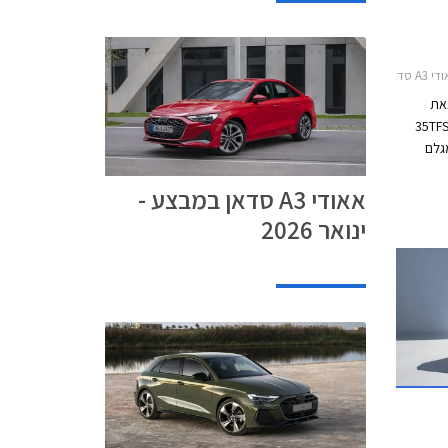
טומט 2024-0
צאת
במסגרתו מוצעת אאודי A3 סדאן 35TFSI
 249,990 ₪ המגלם
מחיר המחירון.
אאודי A3 סדאן במבצע -
ינואר 2026