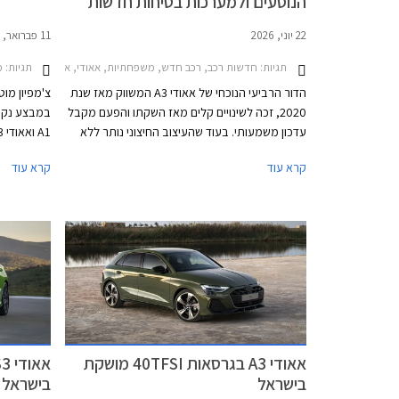
הנוסעים ולמערכות בטיחות חדשות
22 יוני, 2026
11 פברואר, 2026
תגיות:
חדשות רכב, רכב חדש, משפחתיות, אאודי, אאודי A3 סדאן 2024-2026, אאודי A3 ספורטבק 2024-2026, אאודי RS3 ספורטבק 2024-2026, אאודי S3 סדאן 2024-2026, אאודי S3 ספורטבק 2024-2026אאודי RS3 סדאן 2024-2026
תגיות:
מב
הדור הרביעי הנוכחי של אאודי A3 המשווק מאז שנת
צ'מפיון מוט
2020, זכה לשינויים קלים מאז השקתו והפעם מקבל
במבצע נקוד
עדכון משמעותי. בעוד שהעיצוב החיצוני נותר ללא
שינוי, תא הנוסעים זכה לשדרוג מקיף לצד תוספת
ממחיר המחי
קרא עוד
קרא עוד
מערכות בטיחות מתקדמות חדשות בדומה לדגמים
אולמות התצ
הצעירים של המותג. אאודי מוסיפה גם חתימת
התאריכים 25-27 בפברואר.
תאורה וסמלים חדשים בגרסאות הביצועים S3 ו-
RS3.
אאודי A3 בגרסאות 40TFSI מושקת
בישראל
בישראל