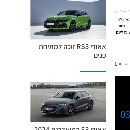
A3 סדאן 2024-2026אאודי A3 ספורטבק 2024-2026
ם ומקבלת
 בטיחות
ונה לשם
All) המצטרפת לגרסאות
אאודי RS3 זוכה למתיחת
פנים
צג עוד
0
אאודי S3 המעודכנת 2024