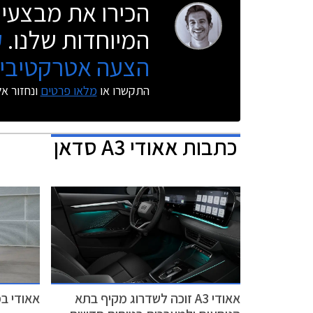
הכירו את מבצעי 
המיוחדות שלנו.
ק
הצעה אטרקטיבית
התקשרו או
מלאו פרטים
ונחזור א
כתבות
אאודי A3 סדאן
אאודי A3 זוכה לשדרוג מקיף בתא
אאודי במב