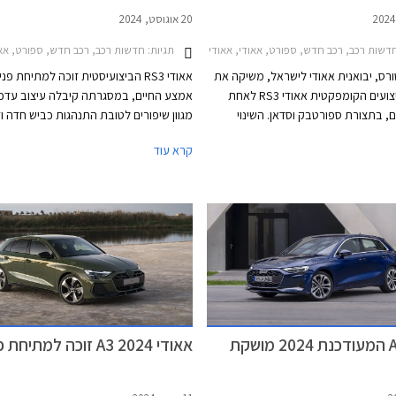
20 אוגוסט, 2024
שות רכב, רכב חדש, ספורט, אאודי, אאודי RS3 ספורטבק 2022-2024, אאודי RS3 סדאן 2022-2024, אאודי RS3 סדאן 2024-2026, אאודי RS3 ספורטבק 2024-2026מחירון רכב
תגיות:
חדשות רכב, רכב חדש, ספורט, אאודי, אאודי RS3 סדאן 2022-2024, אאודי RS3 ספורטבק 2022-2024, אאודי RS3 סדאן 26
טורס, יבואנית אאודי לישראל, משיקה את
אאודי RS3 הביצועיסטית זוכה למתיחת פנ
מכונית הביצועים הקומפקטית אאודי RS3 לאחת
אמצע החיים, במסגרתה קיבלה עיצוב עדכנ
, בתצורת ספורטבק וסדאן. השינוי
מגוון שיפורים לטובת התנהגות כביש חדה ו
גרת העדכון האחרון חל בתחום הדינמי
מתמיד. בזכות אלו שברה לאחרונה את שי
קרא עוד
כת בקרת דינמיקת נהיגה מודולרית
המהירה ביותר למכונית קומפקטית במסלו
האחיזה והביצועים בפניות ועיקולים.
נורבורגרינג הידוע.
 אימתני וכישורי נהיגה טובים, קטפה
אודי RS3 את תואר המכונית הקומפקטית המהירה
ביותר בנורבורגרינג עם זמן הקפה של 7:33.123
אאודי A3 המעודכנת 2024 מושקת
אאודי A3 2024 זוכה למתיחת פנים