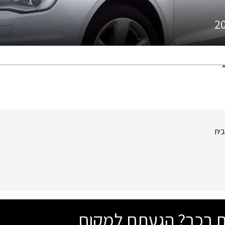
2
בית
שת רכב? הגעתם למקום