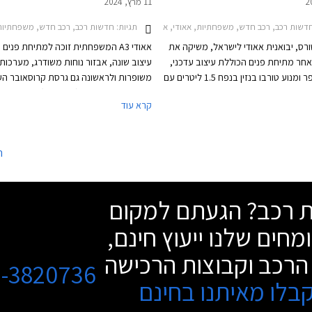
11 מרץ, 2024
שות רכב, רכב חדש, משפחתיות, אאודי, אאודי A3 סדאן 2020-2024, אאודי A3 ספורטבק 2020-2024, אאודי A3 סדאן 2024-2026, אאודי A3 ספורטבק 2024-2026מחירון רכב
תגיות:
חדשות רכב, רכב חדש, משפחתיות, אאודי, אאודי A3 סדאן 2020-2024, אאודי A3 ספורטבק 2020-2024, אאודי 
טורס, יבואנית אאודי לישראל, משיקה את
אאודי A3 המשפחתית זוכה למתיחת פני
די A3 לאחר מתיחת פנים הכוללת עיצוב עדכני,
עיצוב שונה, אבזור נוחות משודרג, מערכות
אבזור משופר ומנוע טורבו בנזין בנפח 1.5 ליטרים עם
משופרות ולראשונה גם גרסת קרוסאובר הע
מערכת סיוע היברידית קלה במתח 48V. הדגם ישווק
אאודי A3 אולסטריט (street
קרא עוד
ורטבק וסדאן כמו בדגם היוצא. תצורת
הסדאן וההצ'בק (ספורטבק).
Allstr החדשה המציגה מרכב מוגבה ועיצוב
י שטח, לא מגיעה לישראל בשלב זה.
ה
שת רכב? הגעתם למקום
מחים שלנו ייעוץ חינם,
הרכב וקבוצות הרכישה
3-3820736
בלו מאיתנו בחינם