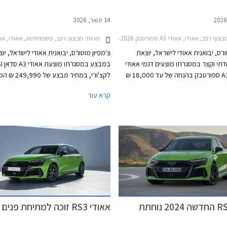
14 ינואר, 2026
צעי רכב, אאודי, אאודי A3 ספורטבק 2024-2026אאודי A1 ספורטבק 2019-2026
תגיות:
מבצעי רכב, משפחתיות, אאודי, אאודי A3 סדאן 2024-2026אאודי A3 סדאן 35TFSI 1.5 S-Line לקצ'ורי או
ורס, יבואנית אאודי לישראל, יוצאת
צ'מפיון מוטורס, יבואנית אאודי לישראל, יו
תי וקצר במסגרתו מוצעים דגמי אאודי
במבצע 
A1 ואאודי A3 ספורטבק בהנחה של עד 18,000 ₪
לקצ'ורי, במחיר מבצע של
רון לעסקאות מזומן. המבצע יערך בכל
הנחה משמעותית של 33,150 ₪ מ
קרא עוד
וגה של אאודי ברחבי הארץ בין
המבצע תקף עד 31 בינואר 2026 או עד גמר המלאי.
אאודי RS3 החדשה 2024 נוחתת
אאודי RS3 זוכה למתיחת פנים