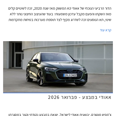
הדור הרביעי הנוכחי של אאודי A3 המשווק מאז שנת 2020, זכה לשינויים קלים
מאז השקתו והפעם מקבל עדכון משמעותי. בעוד שהעיצוב החיצוני נותר ללא
שינוי, תא הנוסעים זכה לשדרוג מקיף לצד תוספת מערכות בטיחות מתקדמות
חדשות בדומה לדגמים הצעירים של המותג. אאודי מוסיפה גם חתימת תאורה
קרא עוד
וסמלים חדשים בגרסאות הביצועים S3 ו- RS3.
אאודי במבצע - פברואר 2026
צ'מפיון מוטורס, יבואנית אאודי לישראל, יוצאת במבצע נקודתי וקצר במסגרתו