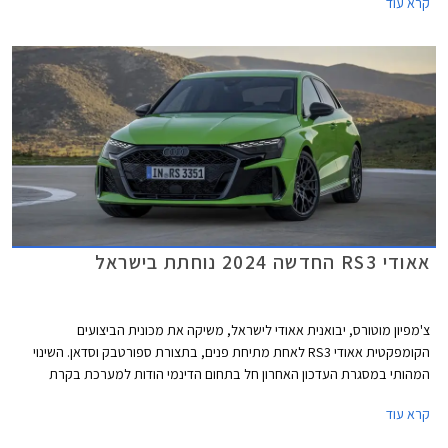
קרא עוד
לא זול אך ביחס למתחרים הישירים מבית מרצדס וב.מ.וו וביחס ליחידת ההנעה
המשכנעת, מדובר בעסקה מעניינת אשר צפויה לשפר את נתוני המסירות של
המותג בישראל אשר סובל מירידה במכירות.
אאודי RS3 החדשה 2024 נוחתת בישראל
צ'מפיון מוטורס, יבואנית אאודי לישראל, משיקה את מכונית הביצועים
הקומפקטית אאודי RS3 לאחת מתיחת פנים, בתצורת ספורטבק וסדאן. השינוי
המהותי במסגרת העדכון האחרון חל בתחום הדינמי הודות למערכת בקרת
דינמיקת נהיגה מודולרית המשפרת את האחיזה והביצועים בפניות ועיקולים. יחד
קרא עוד
עם מנוע אימתני וכישורי נהיגה טובים, קטפה אאודי RS3 את תואר המכונית
הקומפקטית המהירה ביותר בנורבורגרינג עם זמן הקפה של 7:33.123 דקות.