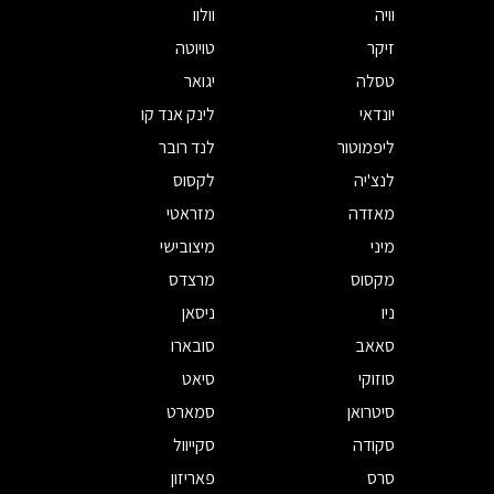
וויה
וולוו
זיקר
טויוטה
טסלה
יגואר
יונדאי
לינק אנד קו
ליפמוטור
לנד רובר
לנצ'יה
לקסוס
מאזדה
מזראטי
מיני
מיצובישי
מקסוס
מרצדס
ניו
ניסאן
סאאב
סובארו
סוזוקי
סיאט
סיטרואן
סמארט
סקודה
סקייוול
סרס
פאריזון