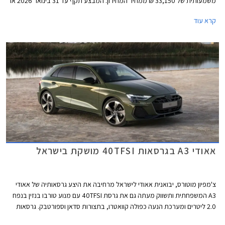
משמעותית של 33,150 ₪ ממחיר המחירון. המבצע תקף עד 31 בינואר 2026 או
עד גמר המלאי.
קרא עוד
אאודי A3 בגרסאות 40TFSI מושקת בישראל
צ'מפיון מוטורס, יבואנית אאודי לישראל מרחיבה את היצע גרסאותיה של אאודי
A3 המשפחתית ותשווק מעתה גם את גרסת 40TFSI עם מנוע טורבו בנזין בנפח
2.0 ליטרים ומערכת הנעה כפולה קוואטרו, בתצורות סדאן וספורטבק. גרסאות
40TFSI החדשות ישווקו במחיר התחלתי של 294,900 ₪. אמנם המחיר בהחלט