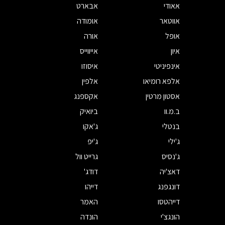
אאודי
אבארט
אווטאר
אומודה
אופל
אורה
איון
אייווייס
אינפיניטי
איסוזו
אלפא רומיאו
אלפין
אסטון מרטין
אקספנג
ב.מ.וו
ביואיק
בנטלי
ג'אקו
ג'ילי
ג'יפ
ג'נסיס
גרייט וול
דאצ'יה
דודג'
דונגפנג
דייהו
דייהטסו
האמר
הונגצ'י
הונדה