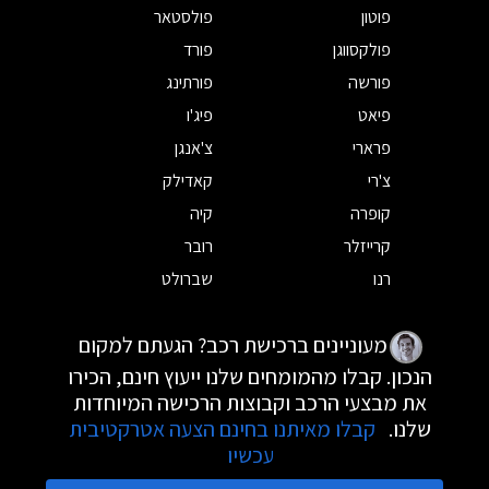
פוטון
פולסטאר
פולקסווגן
פורד
פורשה
פורתינג
פיאט
פיג'ו
פרארי
צ'אנגן
צ'רי
קאדילק
קופרה
קיה
קרייזלר
רובר
רנו
שברולט
מעוניינים ברכישת רכב? הגעתם למקום
הנכון. קבלו מהמומחים שלנו ייעוץ חינם, הכירו
את מבצעי הרכב וקבוצות הרכישה המיוחדות
שלנו.
קבלו מאיתנו בחינם הצעה אטרקטיבית
עכשיו