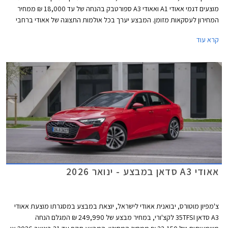
מוצעים דגמי אאודי A1 ואאודי A3 ספורטבק בהנחה של עד 18,000 ₪ ממחיר
המחירון לעסקאות מזומן. המבצע יערך בכל אולמות התצוגה של אאודי ברחבי
הארץ בין התאריכים 25-27 בפברואר.
קרא עוד
אאודי A3 סדאן במבצע - ינואר 2026
צ'מפיון מוטורס, יבואנית אאודי לישראל, יוצאת במבצע במסגרתו מוצעת אאודי
A3 סדאן 35TFSI לקצ'ורי, במחיר מבצע של 249,990 ₪ המגלם הנחה