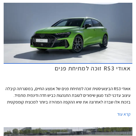
אאודי RS3 זוכה למתיחת פנים
אאודי RS3 הביצועיסטית זוכה למתיחת פנים של אמצע החיים, במסגרתה קיבלה
עיצוב עדכני לצד מגוון שיפורים לטובת התנהגות כביש חדה ודינמית מתמיד.
בזכות אלו שברה לאחרונה את שיא ההקפה המהירה ביותר למכונית קומפקטית
במסלול נורבורגרינג הידוע.
קרא עוד