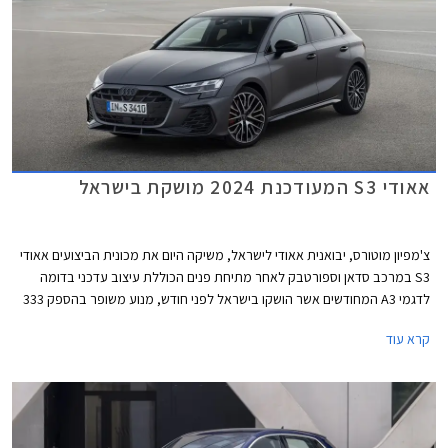
אאודי S3 המעודכנת 2024 מושקת בישראל
צ'מפיון מוטורס, יבואנית אאודי לישראל, משיקה היום את מכונית הביצועים אאודי
S3 במרכב סדאן וספורטבק לאחר מתיחת פנים הכוללת עיצוב עדכני בדומה
לדגמי A3 המחודשים אשר הושקו בישראל לפני חודש, מנוע משופר בהספק 333
כ"ס, ודיפרנציאל אחורי מוגבל החלקה כמו בגרסת הקצה אאודי RS3 לטובת
קרא עוד
התנהגות כביש מושחזת יותר. מחירה של אאודי S3 החדשה 2024 עומד על
419,900 ₪ לגרסת הספורטבק ו- 423,900 ₪ לגרסת הסדאן.