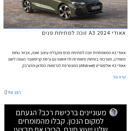
אאודי A3 2024 זוכה למתיחת פנים
אאודי A3 המשפחתית זוכה למתיחת פנים ומקבלת עיצוב שונה, אבזור נוחות
משודרג, מערכות בטיחות משופרות ולראשונה גם גרסת קרוסאובר העונה לשם
אאודי A3 אולסטריט (Allstreet) המצטרפת לגרסאות הסדאן וההצ'בק
(ספורטבק).
קרא עוד
הצג עוד
מעוניינים ברכישת רכב? הגעתם
למקום הנכון. קבלו מהמומחים
שלנו ייעוץ חינם, הכירו את מבצעי