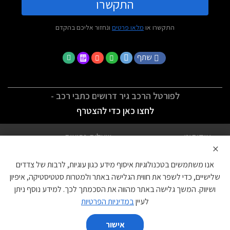
התקשרו
התקשרו או
מלאו פרטים
ונחזור אליכם בהקדם
שתף
לפורטל הרכב גיר דרושים כתבי רכב -
לחצו כאן כדי להצטרף
אודותינו
שאלות נפוצות
×
לתנאי השימוש
מדיניות פרטיות
אנו משתמשים בטכנולוגיות איסוף מידע כגון עוגיות, לרבות של צדדים
הצהרת נגישות
צור קשר
שלישיים, כדי לשפר את חווית הגלישה באתר ולמטרות סטטיסטיקה, איפיון
ושיווק. המשך גלישה באתר מהווה את הסכמתך לכך. למידע נוסף ניתן
עוגיות
לעיין
במדיניות הפרטיות
אישור