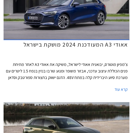
אאודי A3 המעודכנת 2024 מושקת בישראל
צ'מפיון מוטורס, יבואנית אאודי לישראל, משיקה את אאודי A3 לאחר מתיחת
פנים הכוללת עיצוב עדכני, אבזור משופר ומנוע טורבו בנזין בנפח 1.5 ליטרים עם
מערכת סיוע היברידית קלה במתח 48V. הדגם ישווק בתצורות ספורטבק וסדאן
כמו בדגם היוצא. תצורת Allstreet החדשה המציגה מרכב מוגבה ועיצוב בסגנון
קרא עוד
פנאי שטח, לא מגיעה לישראל בשלב זה.