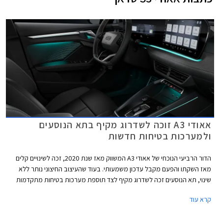
אאודי A3 זוכה לשדרוג מקיף בתא הנוסעים
ולמערכות בטיחות חדשות
הדור הרביעי הנוכחי של אאודי A3 המשווק מאז שנת 2020, זכה לשינויים קלים
מאז השקתו והפעם מקבל עדכון משמעותי. בעוד שהעיצוב החיצוני נותר ללא
שינוי, תא הנוסעים זכה לשדרוג מקיף לצד תוספת מערכות בטיחות מתקדמות
חדשות בדומה לדגמים הצעירים של המותג. אאודי מוסיפה גם חתימת תאורה
קרא עוד
וסמלים חדשים בגרסאות הביצועים S3 ו- RS3.