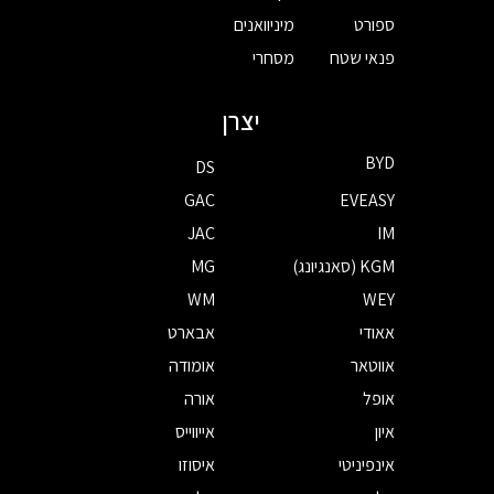
ספורט
מיניוואנים
פנאי שטח
מסחרי
יצרן
BYD
DS
GAC
EVEASY
JAC
IM
KGM (סאנגיונג)
MG
WM
WEY
אאודי
אבארט
אווטאר
אומודה
אופל
אורה
איון
אייווייס
אינפיניטי
איסוזו