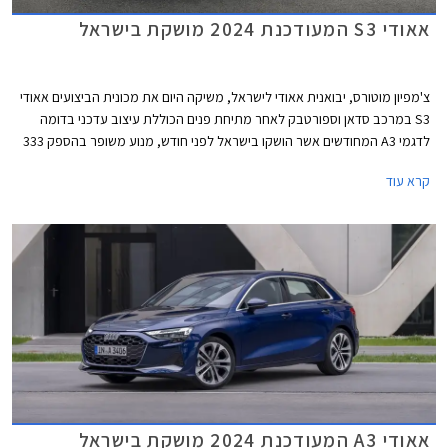
אאודי S3 המעודכנת 2024 מושקת בישראל
צ'מפיון מוטורס, יבואנית אאודי לישראל, משיקה היום את מכונית הביצועים אאודי
S3 במרכב סדאן וספורטבק לאחר מתיחת פנים הכוללת עיצוב עדכני בדומה
לדגמי A3 המחודשים אשר הושקו בישראל לפני חודש, מנוע משופר בהספק 333
כ"ס, ודיפרנציאל אחורי מוגבל החלקה כמו בגרסת הקצה אאודי RS3 לטובת
קרא עוד
התנהגות כביש מושחזת יותר. מחירה של אאודי S3 החדשה 2024 עומד על
419,900 ₪ לגרסת הספורטבק ו- 423,900 ₪ לגרסת הסדאן.
אאודי A3 המעודכנת 2024 מושקת בישראל