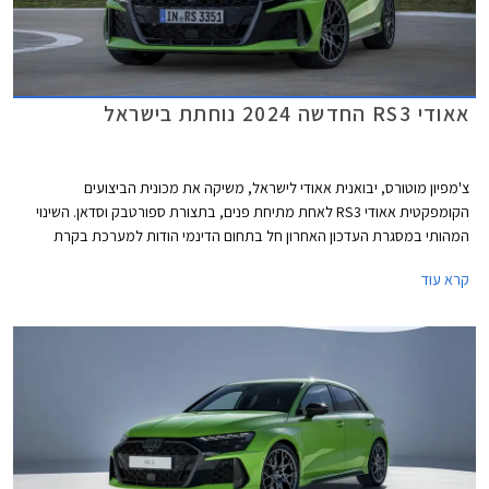
אאודי RS3 החדשה 2024 נוחתת בישראל
צ'מפיון מוטורס, יבואנית אאודי לישראל, משיקה את מכונית הביצועים
הקומפקטית אאודי RS3 לאחת מתיחת פנים, בתצורת ספורטבק וסדאן. השינוי
המהותי במסגרת העדכון האחרון חל בתחום הדינמי הודות למערכת בקרת
דינמיקת נהיגה מודולרית המשפרת את האחיזה והביצועים בפניות ועיקולים. יחד
קרא עוד
עם מנוע אימתני וכישורי נהיגה טובים, קטפה אאודי RS3 את תואר המכונית
הקומפקטית המהירה ביותר בנורבורגרינג עם זמן הקפה של 7:33.123 דקות.