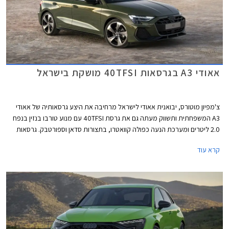
אאודי A3 בגרסאות 40TFSI מושקת בישראל
צ'מפיון מוטורס, יבואנית אאודי לישראל מרחיבה את היצע גרסאותיה של אאודי
A3 המשפחתית ותשווק מעתה גם את גרסת 40TFSI עם מנוע טורבו בנזין בנפח
2.0 ליטרים ומערכת הנעה כפולה קוואטרו, בתצורות סדאן וספורטבק. גרסאות
40TFSI החדשות ישווקו במחיר התחלתי של 294,900 ₪. אמנם המחיר בהחלט
קרא עוד
לא זול אך ביחס למתחרים הישירים מבית מרצדס וב.מ.וו וביחס ליחידת ההנעה
המשכנעת, מדובר בעסקה מעניינת אשר צפויה לשפר את נתוני המסירות של
המותג בישראל אשר סובל מירידה במכירות.