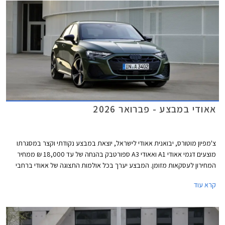
אאודי במבצע - פברואר 2026
צ'מפיון מוטורס, יבואנית אאודי לישראל, יוצאת במבצע נקודתי וקצר במסגרתו
מוצעים דגמי אאודי A1 ואאודי A3 ספורטבק בהנחה של עד 18,000 ₪ ממחיר
המחירון לעסקאות מזומן. המבצע יערך בכל אולמות התצוגה של אאודי ברחבי
הארץ בין התאריכים 25-27 בפברואר.
קרא עוד