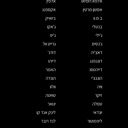
אלפא רומיאו
אלפין
אסטון מרטין
אקספנג
ב.מ.וו
ביואיק
בנטלי
ג'אקו
ג'ילי
ג'יפ
ג'נסיס
גרייט וול
דאצ'יה
דודג'
דונגפנג
דייהו
דייהטסו
האמר
הונגצ'י
הונדה
וויה
וולוו
זיקר
טויוטה
טסלה
יגואר
יונדאי
לינק אנד קו
ליפמוטור
לנד רובר