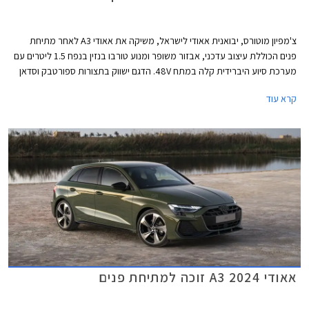
צ'מפיון מוטורס, יבואנית אאודי לישראל, משיקה את אאודי A3 לאחר מתיחת
פנים הכוללת עיצוב עדכני, אבזור משופר ומנוע טורבו בנזין בנפח 1.5 ליטרים עם
מערכת סיוע היברידית קלה במתח 48V. הדגם ישווק בתצורות ספורטבק וסדאן
כמו בדגם היוצא. תצורת Allstreet החדשה המציגה מרכב מוגבה ועיצוב בסגנון
קרא עוד
פנאי שטח, לא מגיעה לישראל בשלב זה.
אאודי A3 2024 זוכה למתיחת פנים