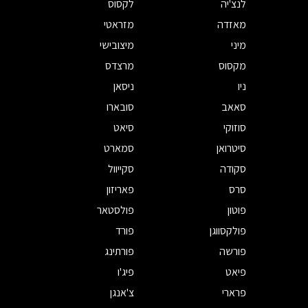
לנצ'יה
לקסוס
מאזדה
מזראטי
מיני
מיצובישי
מקסוס
מרצדס
ניו
ניסאן
סאאב
סובארו
סוזוקי
סיאט
סיטרואן
סמארט
סקודה
סקייוול
סרס
פאריזון
פוטון
פולסטאר
פולקסווגן
פורד
פורשה
פורתינג
פיאט
פיג'ו
פרארי
צ'אנגן