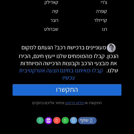
צ'רי
קאדילק
קופרה
קיה
קרייזלר
רובר
רנו
שברולט
מעוניינים ברכישת רכב? הגעתם למקום
הנכון. קבלו מהמומחים שלנו ייעוץ חינם, הכירו
את מבצעי הרכב וקבוצות הרכישה המיוחדות
שלנו.
קבלו מאיתנו בחינם הצעה אטרקטיבית
עכשיו
התקשרו
התקשרו או
מלאו פרטים
ונחזור אליכם בהקדם
שתף