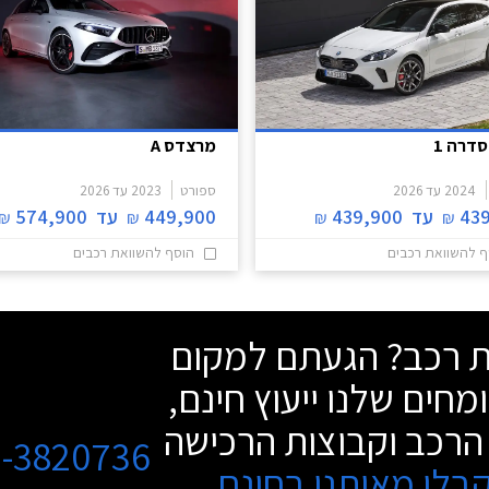
סדרה 1
מרצדס A
2024
עד
2026
ספורט
2023
עד
2026
43
עד
439,900
449,900
עד
574,900
₪
₪
₪
₪
ף להשוואת רכבים
הוסף להשוואת רכבים
שת רכב? הגעתם למקום
מחים שלנו ייעוץ חינם,
הרכב וקבוצות הרכישה
3-3820736
בלו מאיתנו בחינם