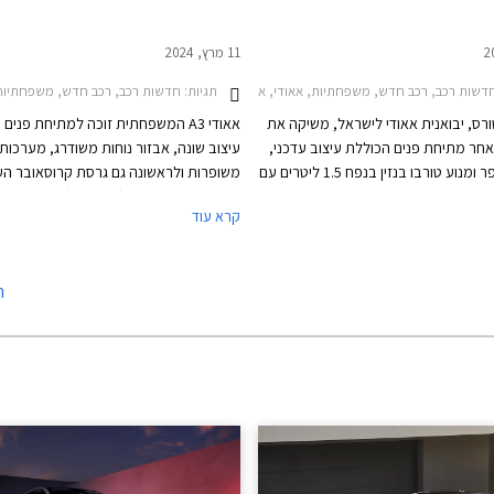
11 מרץ, 2024
שות רכב, רכב חדש, משפחתיות, אאודי, אאודי A3 סדאן 2020-2024, אאודי A3 ספורטבק 2020-2024, אאודי A3 סדאן 2024-2026, אאודי A3 ספורטבק 2024-2026מחירון רכב
תגיות:
חדשות רכב, רכב חדש, משפחתיות, אאודי, אאודי A3 סדאן 2020-2024, אאודי A3 ספורטבק 2020-2024, אאודי 
טורס, יבואנית אאודי לישראל, משיקה את
אאודי A3 המשפחתית זוכה למתיחת פני
די A3 לאחר מתיחת פנים הכוללת עיצוב עדכני,
עיצוב שונה, אבזור נוחות משודרג, מערכות
אבזור משופר ומנוע טורבו בנזין בנפח 1.5 ליטרים עם
משופרות ולראשונה גם גרסת קרוסאובר הע
מערכת סיוע היברידית קלה במתח 48V. הדגם ישווק
אאודי A3 אולסטריט (street
קרא עוד
ורטבק וסדאן כמו בדגם היוצא. תצורת
הסדאן וההצ'בק (ספורטבק).
Allstr החדשה המציגה מרכב מוגבה ועיצוב
י שטח, לא מגיעה לישראל בשלב זה.
ה