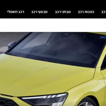
כב
כתבות רכב
מבחני רכב
מבצעי רכב
רכב חשמלי