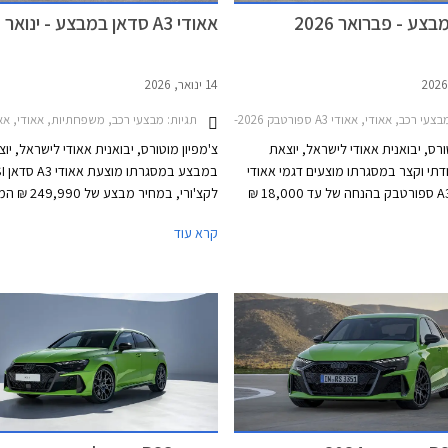
צע - פברואר 2026
אאודי A3 סדאן במבצע - ינואר 2026
14 ינואר, 2026
צעי רכב, אאודי, אאודי A3 ספורטבק 2024-2026אאודי A1 ספורטבק 2019-2026
תגיות:
מבצעי רכב, משפחתיות, אאודי, אאודי A3 סדאן 2024-2026אאודי A3 סדאן 35TFSI 1.5 S-Line לקצ'ורי או
ורס, יבואנית אאודי לישראל, יוצאת
צ'מפיון מוטורס, יבואנית אאודי לישראל, יו
תי וקצר במסגרתו מוצעים דגמי אאודי
במבצע 
A1 ואאודי A3 ספורטבק בהנחה של עד 18,000 ₪
לקצ'ורי, במחיר מבצע של
רון לעסקאות מזומן. המבצע יערך בכל
הנחה משמעותית של 33,150 ₪ מ
קרא עוד
וגה של אאודי ברחבי הארץ בין
המבצע תקף עד 31 בינואר 2026 או עד גמר המלאי.