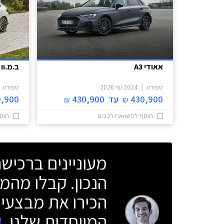
אאודי A3
ב.מ.וו 
ספורט
2024
עד
2026
ספורט
430,900
עד
430,900
9,900
₪
₪
הוסף להשוואת רכבים
הוס
מעוניינים ברכי
הנכון. קבלו מהמו
הכירו את מבצעי 
המיוחדות שלנו.
ק