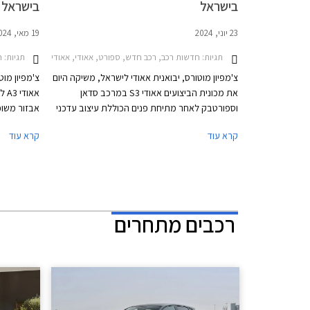
בישראל
בישראל
23 יוני, 2024
19 מאי, 2024
תגיות:
חדשות רכב, רכב חדש, ספורט, אאודי, אאודי S3 סדאן 2020-2024, אאודי S3 -2026, אאודי S3 סדאן 2024-2026, אאודי S3 ספורטבק 2024-2026מחירון רכב
תגיות:
חד
צ'מפיון מוטורס, יבואנית אאודי לישראל, משיקה היום
צ'מפיון מו
את מכונית הביצועים אאודי S3 במרכב סדאן
אאו
וספורטבק לאחר מתיחת פנים הכוללת עיצוב עדכני
בדומה לדגמי A3 המחודשים אשר הושקו בישראל
קרא עוד
קרא עוד
לפני חודש, מנוע משופר בהספק 333 כ"ס,
בתצורות ספ
ודיפרנציאל אחורי מוגבל החלקה כמו בגרסת הקצה
eet
אאודי RS3 לטובת התנהגות כביש מושחזת יותר.
בסגנון פנא
מחירה של אאודי S3 החדשה 2024 עומד על
419,900 ₪ לגרסת הספורטבק ו- 423,900 ₪
לגרסת הסדאן.
רכבים מתחרים