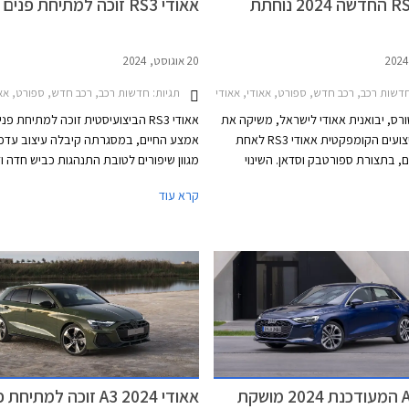
אאודי RS3 החדשה 2024 נוחתת
אאודי RS3 זוכה למתיחת פנים
20 אוגוסט, 2024
שות רכב, רכב חדש, ספורט, אאודי, אאודי RS3 ספורטבק 2022-2024, אאודי RS3 סדאן 2022-2024, אאודי RS3 סדאן 2024-2026, אאודי RS3 ספורטבק 2024-2026מחירון רכב
תגיות:
חדשות רכב, רכב חדש, ספורט, אאודי, אאודי RS3 סדאן 2022-2024, אאודי RS3 ספורטבק 2022-2024, אאודי RS3 סדאן 26
טורס, יבואנית אאודי לישראל, משיקה את
אאודי RS3 הביצועיסטית זוכה למתיחת פנ
מכונית הביצועים הקומפקטית אאודי RS3 לאחת
אמצע החיים, במסגרתה קיבלה עיצוב עדכנ
, בתצורת ספורטבק וסדאן. השינוי
מגוון שיפורים לטובת התנהגות כביש חדה ו
גרת העדכון האחרון חל בתחום הדינמי
מתמיד. בזכות אלו שברה לאחרונה את שי
קרא עוד
כת בקרת דינמיקת נהיגה מודולרית
המהירה ביותר למכונית קומפקטית במסלו
האחיזה והביצועים בפניות ועיקולים.
נורבורגרינג הידוע.
 אימתני וכישורי נהיגה טובים, קטפה
אודי RS3 את תואר המכונית הקומפקטית המהירה
ביותר בנורבורגרינג עם זמן הקפה של 7:33.123
אאודי A3 המעודכנת 2024 מושקת
אאודי A3 2024 זוכה למתיחת פנים