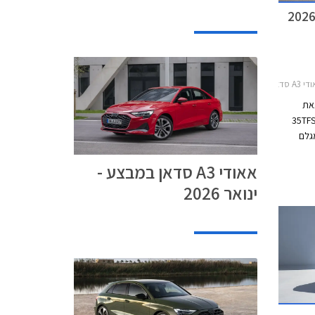
טומט 2024-0
צאת
במסגרתו מוצעת אאודי A3 סדאן 35TFSI
 249,990 ₪ המגלם
מחיר המחירון.
אאודי A3 סדאן במבצע -
ינואר 2026