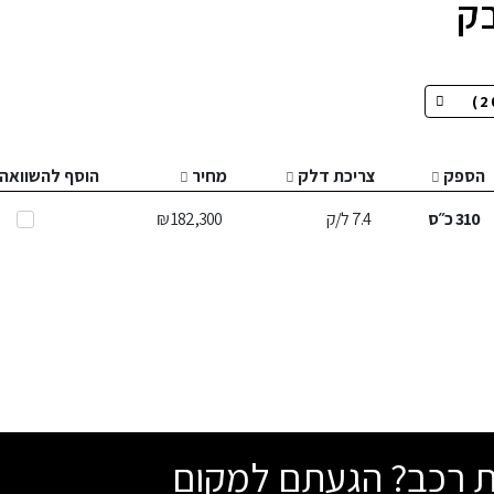
הספק
צריכת דלק
מחיר
הוסף להשוואה
310
כ״ס
7.4
ל/ק
182,300 ₪
שת רכב? הגעתם למקום