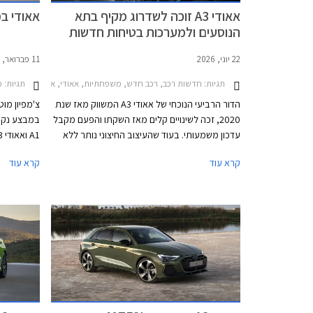
אאודי A3 זוכה לשדרוג מקיף בתא
אאודי במב
הנוסעים ולמערכות בטיחות חדשות
22 יוני, 2026
11 פברואר, 2026
תגיות:
חדשות רכב, רכב חדש, משפחתיות, אאודי, אאודי A3 סדאן 2024-2026, אאודי A3 ספורטבק 2024-2026, אאודי RS3 ספורטבק 2024-2026, אאודי S3 סדאן 2024-2026, אאודי S3 ספורטבק 2024-2026אאודי RS3 סדאן 2024-2026
תגיות:
מב
הדור הרביעי הנוכחי של אאודי A3 המשווק מאז שנת
צ'מפיון מוט
2020, זכה לשינויים קלים מאז השקתו והפעם מקבל
במבצע נקוד
עדכון משמעותי. בעוד שהעיצוב החיצוני נותר ללא
שינוי, תא הנוסעים זכה לשדרוג מקיף לצד תוספת
ממחיר המחי
קרא עוד
קרא עוד
מערכות בטיחות מתקדמות חדשות בדומה לדגמים
אולמות התצ
הצעירים של המותג. אאודי מוסיפה גם חתימת
התאריכים 25-27 בפברואר.
תאורה וסמלים חדשים בגרסאות הביצועים S3 ו-
RS3.