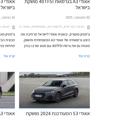
אאודי A3 בגרסאות 40TFSI מושקת
בישראל
בישראל
02 ספטמבר, 2025
16 נובמבר, 2024
תגיות:
רכב חדש, חדשות רכב, משפחתיות, אאודי, אאודי A3 סדאן 2024-2026, אאודי A3 ספורטבק 2024-2026מחירון רכב
תגיות:
חד
צ'מפיון מוטורס, יבואנית אאודי לישראל מרחיבה את
צ'מפיון מו
היצע גרסאותיה של אאודי A3 המשפחתית ותשווק
מעתה גם את גרסת 40TFSI עם מנוע טורבו בנזין
מתיחת פנים
בנפח 2.0 ליטרים ומערכת הנעה כפולה קוואטרו,
המהותי במס
קרא עוד
קרא עוד
בתצורות סדאן וספורטבק. גרסאות 40TFSI החדשות
הודות למער
ישווקו במחיר התחלתי של 294,900 ₪. אמנם
המשפרת את 
המחיר בהחלט לא זול אך ביחס למתחרים הישירים
יחד עם מנוע
מבית מרצדס וב.מ.וו וביחס ליחידת ההנעה
א
המשכנעת, מדובר בעסקה מעניינת אשר צפויה
לשפר את נתוני המסירות של המותג בישראל אשר
דקות.
סובל מירידה במכירות.
אאודי S3 המעודכנת 2024 מושקת