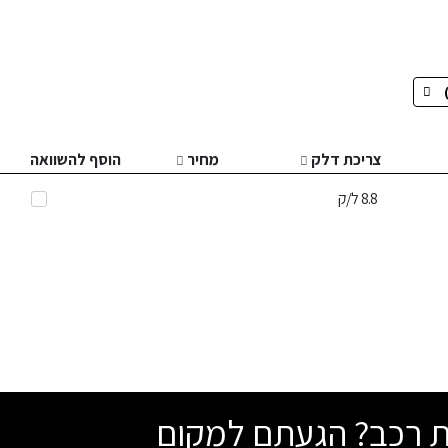
צריכת דלק
מחיר
הוסף להשוואה
8.8
ל/ק
שת רכב? הגעתם למקום