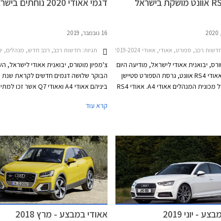
דגמי אאודי 2020 נוחתים בישראל
16 נובמבר, 2019
שות רכב, ספורט, אאודי, אאודי A4 2019-2024, אאודי RS4 אוונט 2020-2024, מחירון רכבאאודי RS4 אוונט 2020
תגיות:
חדשות רכב, רכב חדש, מנהלים, יוקרה, פנאי שטח, אאודי, אאודי -2019
ורס, יבואנית אאודי לישראל, מודיעה היום
צ'מפיון מוטורס, יבואנית אאודי לישראל, ה
על השקת אאודי RS4 אוונט, גרסת הספורט סטיישן
הקיצונית של מכונית המנהלים אאודי A4. אאודי RS4
ביניהם אאודי A4 ואאודי Q7 אשר 
אוונט מצטרפת לאחיות הגדולות אאודי RS6 אוונט
קרא עוד
ואאודי RS7 שהושקו לאחרונה בישראל. הרוכשים
עוד חשפה החברה את תוכניותיה לייבא דגמ
יאלצו להתאזר בסבלנות עד לקבלת
חדשים נוספים בשנה הקרובה, כולל כל דגמ
דשה משום שהדגם ישווק בישראל
הביצועים בסדרת RS.
וחדת בלבד.
ע - יוני 2019
אאודי במבצע - מרץ 2018