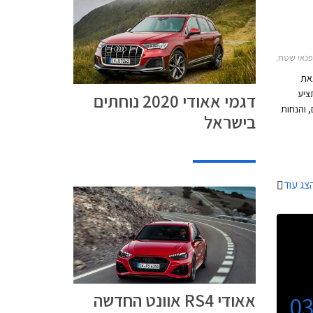
, אאודי A3 ספורטבק 2016-2020אאודי Q2 2017-2021
צאת
גרתו תציע
דגמי אאודי 2020 נוחתים
, והנחות
בישראל
על מגוון דגמי אאודי. המבצע יערך בין התאריכים 6-8
י
צג עוד
אאודי RS4 אוונט החדשה
0