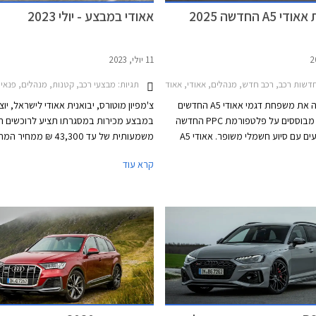
A5 החדשה 2025
אאודי במבצע - יולי 2023
11 יולי, 2023
שות רכב, רכב חדש, מנהלים, אאודי, אאודי A4 2019-2024, אאודי A5 ספורטבק 2021-2024, אאודי A5 סדאן 2024-2026אאודי S5 סדאן 2024-2026
תגיות:
מבצעי רכב, קטנות, מנהלים, פנאי שטח, אאודי, אאודי A4 2019-2024, אאודי A1 ספורטבק 2019-2026, אאודי Q3 2019-2025, אאוד
אאודי מציגה את משפחת דגמי אאודי A5 החדשים
צ'מפיון מוטורס, יבואנית אאודי לישראל, יו
2025 אשר מבוססים על פלטפורמת PPC החדשה
במבצע מכירות במסגרתו תציע לרוכשים ה
וזוכים למנועים עם סיוע חשמלי משופר. אאודי A5
משמעותית של עד 43,300 ₪ ממחי
החדשה מיועדת להחליף גם את אאודי A4 אשר
קרא עוד
לית בלבד, ולכן בניגוד לדור הקודם
בכל אולמות התצוגה של אאודי ברחבי האר
תצורות קופה, קבריולט וספורטבק, הדור
 לראשונה בתצורת אוונט (סטיישן) וסדאן
שה דומה יותר לגרסת הספורטבק
הקודמת ומגיעה במרכב 5 דלתות שימושי. לא נופתע
ופה והקבריולט יוצגו בהמשך בשם שונה
ך שמרצדס ביצעה עם מרצדס CLE.