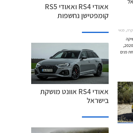
אאודי RS4 ואאודי RS5
קומפטישן נחשפות
A4 2016, אאודי Q7 2015-2019, אאודי A7 2018-2026מחירון רכב
שיקה
הבוקר שלושה דגמים חדשים לקראת שנת 2020,
זכו למתיחת פנים
מקיפה, ואאודי A7 בגרסת פלאג-אין הייבריד (PHEV).
ים
י
אאודי RS4 אוונט מושקת
בישראל