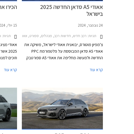
אאודי A5 סדאן החדשה 2025
הכירו את אאודי 
בישראל
24 נובמבר, 2024
15 יולי, 2024
תגיות:
רכב חדש, חדשות רכב, מנהלים, ספורט, אאודי, אאודי A4 2019-2024, אאודי A5 ספורטבק 2021-2024, אאודי A5 סדאן 2024-2026, אאודי S5 סדאן 2024-2026מחירון רכב
תגיות:
חד
צ'מפיון מוטורס, יבואנית אאודי לישראל, משיקה את
אאודי A5 סדאן המבוססת על פלטפורמת PPC
החדשה ולמעשה מחליפה את אאודי A5 ספורטבק
וגם את אאודי A4 אשר תהפוך לחשמלית בלבד.
קרא עוד
קרא עוד
למרות שהדגם משווק כסדאן, מדובר במרכב
תהפוך לחשמ
ליפטבק 5 דלתות בדומה לגרסת הספורטבק
אשר שווק ב
היוצאת. באירופה משווקת A5 גם בתצורת אוונט
החדש ישווק
(סטיישן) שאינה מגיעה אלינו.
שהינה למע
אם דגמי הק
בדומה למהל