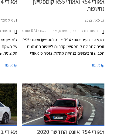
אאודי RS4 ואאודי RS5 קומפטישן
אאודי RS4 אוונט מושקת בישראל
נחשפות
17 מאי, 2022
31 אוקטובר, 2020
תגיות:
חדשות רכב, ספורט, אאודי, אאודי RS4 אוונט 2020-2024, אאודי RS5 קופה 2021-2024אאודי RS5 ספורטבק 2021-2024
תגיות:
חד
דגמי הביצועים אאודי RS4 אוונט (סטיישן) ואאודי RS5
צ'מפיון מוט
זוכים לחבילת קומפטישן קרביות לשיפור התנהגות
הכביש והביצועים בנהיגת מסלול. נזכיר כי אאודי
RS5 היא למעשה גרסת הקופה של אאודי RS4 והן
קרא עוד
קרא עוד
חולקות מכלולים רבים, ביניהם יחידת ההנעה
המורכבת ממנוע טווין טורבו בנזין V6 בנפח 2.9
המאושרים 
ליטרים עם הספק מרבי של 450 כ"ס ומומנט מרבי
המכונית הח
של 61.2 קג"מ, תיבת 8 הילוכים אוטומטית, ומערכת
בהזמנה מי
הנעה כפולה קוואטרו האגדית של אאודי. המהירות
המרבית בדגמים אלה מוגבלת ל- 290 קמ"ש. אאודי
RS4 אוונט קומפטישן מאיצה מעמידה ל- 100 קמ"ש
תוך 3.9 שניות, 0.2 שניות מהר יותר מהגרסה
הסטנדרטית. אאודי RS5 קופה וספורטבק קומפטישן
מאיצות מעמידה ל- 100 קמ"ש תוך 3.8 שניות, 0.1
אאודי RS4 אוונט החדשה 2020
אאודי במבצ
שניות מהר יותר מהגרסה הסטנדרטית.