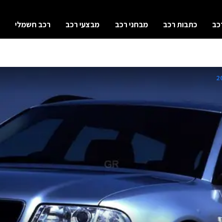
כב
כתבות רכב
מבחני רכב
מבצעי רכב
רכב חשמלי