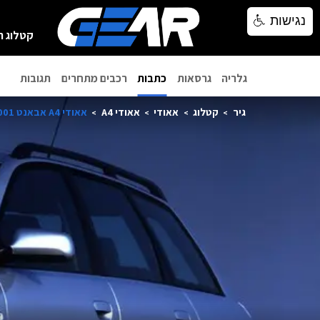
נגישות
נגישות
קטלוג ר
גלריה
גרסאות
כתבות
רכבים מתחרים
תגובות
גיר
קטלוג
אאודי
אאודי A4
אאודי A4 אבאנט 2001